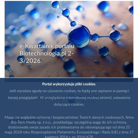
e-Kwartalnik portalu
Biotechnologia.pl 2-
3/2026
Portal wykorzystuje pliki cookies.
Jeśli wyrażasz zgodę na używanie cookies, to będą one zapisane w pamięci
twojej przeglądarki. W przeglądarce internetowej możesz zmienić ustawienia
WYDAWCA
dotyczące cookies.
Mając na względzie ochronę i bezpieczeństwo Twoich danych osobowych, firma
PARTNERZY
Bio-Tech Media sp. z o.o., przykładając szczególną wagę do ich ochrony,
dostosowała swoje zasady ich przetwarzania do obowiązującego od dnia 25
maja 2018 roku Rozporządzenia Parlamentu Europejskiego i Rady (UE) z dnia 27
kwietnia 2016 r. nr 2016/679