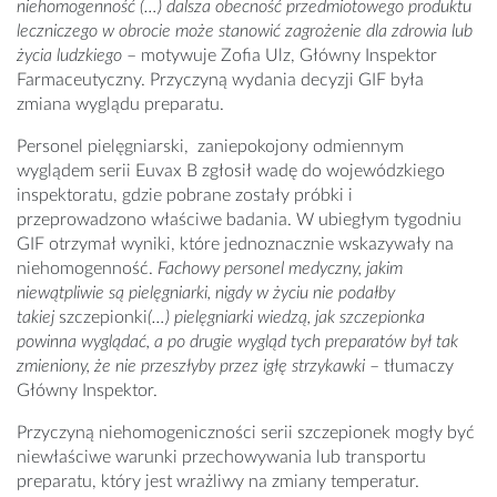
niehomogenność (…) dalsza obecność przedmiotowego produktu
leczniczego w obrocie może stanowić zagrożenie dla zdrowia lub
życia ludzkiego
– motywuje Zofia Ulz, Główny Inspektor
Farmaceutyczny. Przyczyną wydania decyzji GIF była
zmiana wyglądu preparatu.
Personel pielęgniarski, zaniepokojony odmiennym
wyglądem serii Euvax B zgłosił wadę do wojewódzkiego
inspektoratu, gdzie pobrane zostały próbki i
przeprowadzono właściwe badania. W ubiegłym tygodniu
GIF otrzymał wyniki, które jednoznacznie wskazywały na
niehomogenność.
Fachowy personel medyczny, jakim
niewątpliwie są pielęgniarki, nigdy w życiu nie podałby
takiej
szczepionki
(…) pielęgniarki wiedzą, jak szczepionka
powinna wyglądać, a po drugie wygląd tych preparatów był tak
zmieniony, że nie przeszłyby przez igłę strzykawki
– tłumaczy
Główny Inspektor.
Przyczyną niehomogeniczności serii szczepionek mogły być
niewłaściwe warunki przechowywania lub transportu
preparatu, który jest wrażliwy na zmiany temperatur.