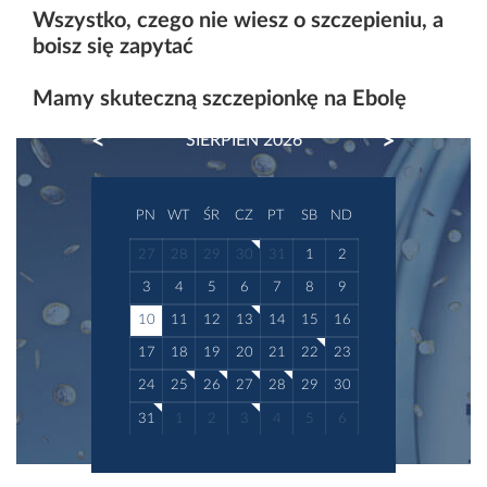
dzieci mają łagodny przebieg, choroby te mogą
Wszystko, czego nie wiesz o szczepieniu, a
prowadzić do ciężkich...
boisz się zapytać
Mamy skuteczną szczepionkę na Ebolę
PREVIOUS
NEXT
SIERPIEŃ 2026
PN
WT
ŚR
CZ
PT
SB
ND
27
28
29
30
31
1
2
3
4
5
6
7
8
9
10
11
12
13
14
15
16
17
18
19
20
21
22
23
24
25
26
27
28
29
30
31
1
2
3
4
5
6