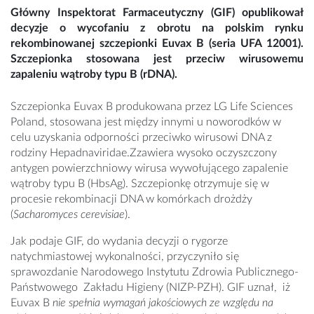
Główny Inspektorat Farmaceutyczny (GIF) opublikował
decyzje o wycofaniu z obrotu na polskim rynku
rekombinowanej szczepionki Euvax B (seria UFA 12001).
Szczepionka stosowana jest przeciw wirusowemu
zapaleniu wątroby typu B (rDNA).
Szczepionka Euvax B produkowana przez LG Life Sciences
Poland, stosowana jest między innymi u noworodków w
celu uzyskania odporności przeciwko wirusowi DNA z
rodziny Hepadnaviridae.Zzawiera wysoko oczyszczony
antygen powierzchniowy wirusa wywołującego zapalenie
wątroby typu B (HbsAg). Szczepionkę otrzymuje się w
procesie rekombinacji DNA w komórkach drożdży
(
Sacharomyces cerevisiae
).
Jak podaje GIF, do wydania decyzji o rygorze
natychmiastowej wykonalności, przyczyniło się
sprawozdanie Narodowego Instytutu Zdrowia Publicznego-
Państwowego Zakładu Higieny (NIZP-PZH). GIF uznał, iż
Euvax B
nie spełnia wymagań jakościowych ze względu na