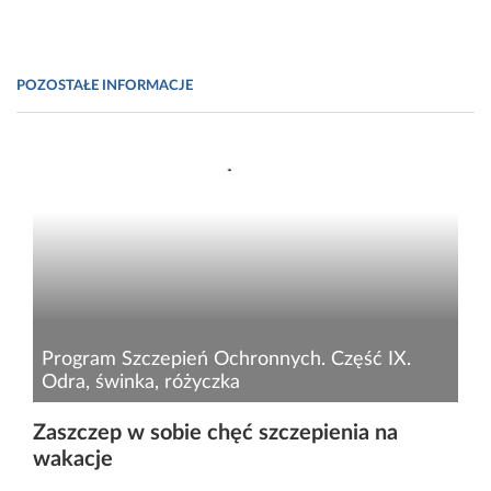
POZOSTAŁE INFORMACJE
Program Szczepień Ochronnych. Część IX.
Odra, świnka, różyczka
Odra, świnka i różyczka to ostre choroby
Zaszczep w sobie chęć szczepienia na
wirusowe o bardzo wysokiej zakaźności. Choć
wakacje
w większości przypadków zachorowania u