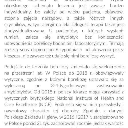
określonego schematu leczenia jest zawsze bardzo
indywidualny, bo zależy od wieku pacjenta, objawów,
stopnia zajęcia narządów, a także różnych innych
czynników, w tym alergii na leki. Długość terapii także jest
zindywidualizowana. U pacjentów, u których wystąpił
rumień, zaleca się antybiotyk bez konieczności
udowodnienia boreliozy badaniami laboratoryjnymi. Te mają
zresztą sens dopiero po 6 tygodniach od ukąszenia przez
kleszcza, nie zawsze też udaje się nimi boreliozę wykryć.
Podejście do leczenia boreliozy zmieniało się wielokrotnie
na przestrzeni lat. W Polsce do 2018 r. obowiązywały
wytyczne, zgodnie z którymi boreliozę uznawało się za
wyleczoną po 3-4-tygodniowym zastosowaniu
antybiotyków. Od 2018 r. polscy lekarze mogą korzystać z
wytycznych brytyjskiego National Institute of Health and
Care Excellence (NICE). Podkreśla się w nich przewlekły i
nawrotowy charakter tej choroby. Zgodnie z danymi
Polskiego Zakładu Higieny, w 2016 i 2017 r. zarejestrowano
w Polsce ponad 21 tys. zachorowań rocznie, jednak wartość