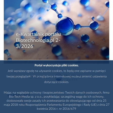
e-Kwartalnik portalu
Biotechnologia.pl 2-
3/2026
Portal wykorzystuje pliki cookies.
Jeśli wyrażasz zgodę na używanie cookies, to będą one zapisane w pamięci
twojej przeglądarki. W przeglądarce internetowej możesz zmienić ustawienia
WYDAWCA
dotyczące cookies.
Mając na względzie ochronę i bezpieczeństwo Twoich danych osobowych, firma
PARTNERZY
Bio-Tech Media sp. z o.o., przykładając szczególną wagę do ich ochrony,
dostosowała swoje zasady ich przetwarzania do obowiązującego od dnia 25
maja 2018 roku Rozporządzenia Parlamentu Europejskiego i Rady (UE) z dnia 27
kwietnia 2016 r. nr 2016/679