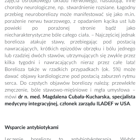
zajęcia ośrodkowego układu nerwowego, naśladując inne
choroby neurologiczne, np. stwardnienie rozsiane. Łagodny
przebieg neuroboreliozy może manifestować się jako m.in.
porażenie nerwu twarzowego, z opadaniem kącika ust lub
powieki po porażonej stronie bądź jako
niecharakterystyczne bóle całego ciała. – Najczęściej jednak
borelioza atakuje stawy, przebiegając pod postacią
nawracających, krótkich epizodów obrzęku i bólu jednego
lub rzadziej dwóch stawów, utrzymujących się zwykle przez
kilka tygodni i nawracających nieraz przez całe lata!
Borelioza także w rzadkich przypadkach (ok. 5%) może
dawać objawy kardiologiczne pod postacią zaburzeń rytmu
serca. Do częstych objawów boreliozy należą: przewlekłe
zmęczenie, bóle stawowo-mięśniowe i mgła umysłowa –
mówi
dr n. med. Magdalena Cubała-Kucharska, specjalista
medycyny integracyjnej, członek zarządu ILADEF w USA
.
Wsparcie antybiotykami
Leczenie boreliozy to antybiotykoterapia. Wybór