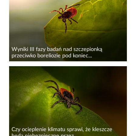
Wyniki III fazy badań nad szczepionką
przeciwko boreliozie pod koniec...
Pod koniec 2025 r. najprawdopodobniej znane
będą wyniki trzeciej fazy badań nad
szczepionką przeciwko boreliozie –
&nbsp;twierdzi prezes Urzędu Rejestracji
Produktów Leczniczych. Gdyby to si...
Czy ocieplenie klimatu sprawi, że kleszcze
będą niebezpieczne przez...