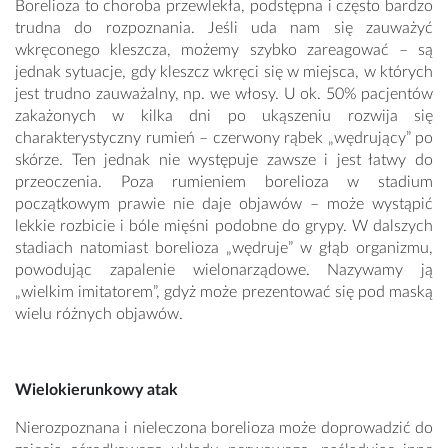
Borelioza to choroba przewlekła, podstępna i często bardzo
trudna do rozpoznania. Jeśli uda nam się zauważyć
wkręconego kleszcza, możemy szybko zareagować – są
jednak sytuacje, gdy kleszcz wkręci się w miejsca, w których
jest trudno zauważalny, np. we włosy. U ok. 50% pacjentów
zakażonych w kilka dni po ukąszeniu rozwija się
charakterystyczny rumień – czerwony rąbek „wędrujący” po
skórze. Ten jednak nie występuje zawsze i jest łatwy do
przeoczenia. Poza rumieniem borelioza w stadium
początkowym prawie nie daje objawów – może wystąpić
lekkie rozbicie i bóle mięśni podobne do grypy. W dalszych
stadiach natomiast borelioza „wędruje” w głąb organizmu,
powodując zapalenie wielonarządowe. Nazywamy ją
„wielkim imitatorem”, gdyż może prezentować się pod maską
wielu różnych objawów.
Wielokierunkowy atak
Nierozpoznana i nieleczona borelioza może doprowadzić do