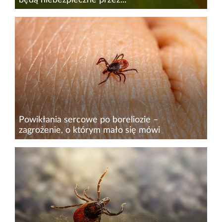
– Trudno powiedzieć, czy kleszczy w Polsce
przybywa, ponieważ nie prowadzi się takich
badań. Faktem jednak jest, że wraz z
ocieplającym się klimatem mogą być one
aktywne coraz dłużej – niemal cały rok...
Powikłania sercowe po boreliozie –
zagrożenie, o którym mało się mówi
Ukąszenie kleszcza może być początkiem
boreliozy – choroby, która nieleczona, potrafi
latami siać spustoszenie w organizmie, również
w sercu. O tym, jak rozpoznać zagrożenie, jakie
objawy powinny nas...