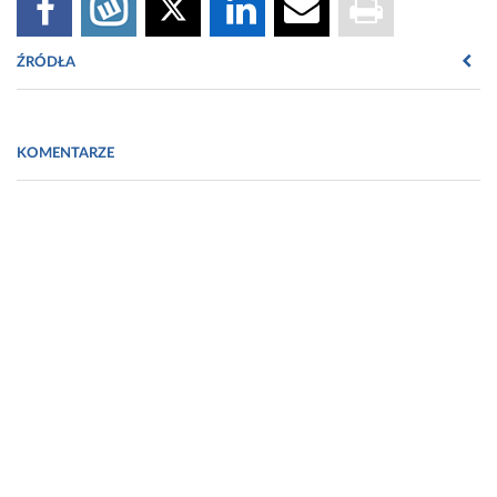
ŹRÓDŁA
Fot. https://pixabay.com/pl/photos/kleszcz-owad-
li%C5%9B%C4%87-paso%C5%BCytnicze-5892577/
KOMENTARZE