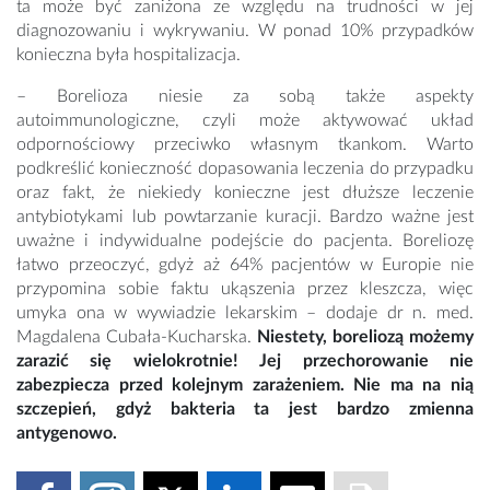
ta może być zaniżona ze względu na trudności w jej
diagnozowaniu i wykrywaniu. W ponad 10% przypadków
konieczna była hospitalizacja.
– Borelioza niesie za sobą także aspekty
autoimmunologiczne, czyli może aktywować układ
odpornościowy przeciwko własnym tkankom. Warto
podkreślić konieczność dopasowania leczenia do przypadku
oraz fakt, że niekiedy konieczne jest dłuższe leczenie
antybiotykami lub powtarzanie kuracji. Bardzo ważne jest
uważne i indywidualne podejście do pacjenta. Boreliozę
łatwo przeoczyć, gdyż aż 64% pacjentów w Europie nie
przypomina sobie faktu ukąszenia przez kleszcza, więc
umyka ona w wywiadzie lekarskim – dodaje dr n. med.
Magdalena Cubała-Kucharska.
Niestety, boreliozą możemy
zarazić się wielokrotnie! Jej przechorowanie nie
zabezpiecza przed kolejnym zarażeniem. Nie ma na nią
szczepień, gdyż bakteria ta jest bardzo zmienna
antygenowo.