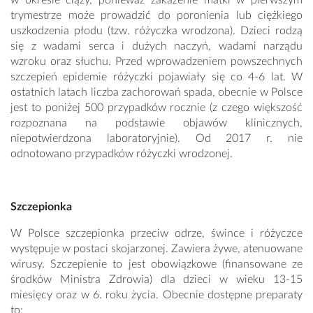
w okresie ciąży, ponieważ zakażenie matki w pierwszym
trymestrze może prowadzić do poronienia lub ciężkiego
uszkodzenia płodu (tzw. różyczka wrodzona). Dzieci rodzą
się z wadami serca i dużych naczyń, wadami narządu
wzroku oraz słuchu. Przed wprowadzeniem powszechnych
szczepień epidemie różyczki pojawiały się co 4-6 lat. W
ostatnich latach liczba zachorowań spada, obecnie w Polsce
jest to poniżej 500 przypadków rocznie (z czego większość
rozpoznana na podstawie objawów klinicznych,
niepotwierdzona laboratoryjnie). Od 2017 r. nie
odnotowano przypadków różyczki wrodzonej.
Szczepionka
W Polsce szczepionka przeciw odrze, śwince i różyczce
występuje w postaci skojarzonej. Zawiera żywe, atenuowane
wirusy. Szczepienie to jest obowiązkowe (finansowane ze
środków Ministra Zdrowia) dla dzieci w wieku 13-15
miesięcy oraz w 6. roku życia. Obecnie dostępne preparaty
to: