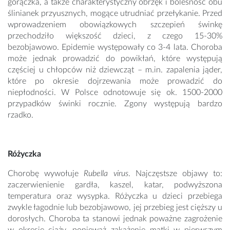
gorączka, a także charakterystyczny obrzęk i bolesność obu
ślinianek przyusznych, mogące utrudniać przełykanie. Przed
wprowadzeniem obowiązkowych szczepień świnkę
przechodziło większość dzieci, z czego 15-30%
bezobjawowo. Epidemie występowały co 3-4 lata. Choroba
może jednak prowadzić do powikłań, które występują
częściej u chłopców niż dziewcząt – m.in. zapalenia jąder,
które po okresie dojrzewania może prowadzić do
niepłodności. W Polsce odnotowuje się ok. 1500-2000
przypadków świnki rocznie. Zgony występują bardzo
rzadko.
Różyczka
Chorobę wywołuje
Rubella virus
. Najczęstsze objawy to:
zaczerwienienie gardła, kaszel, katar, podwyższona
temperatura oraz wysypka. Różyczka u dzieci przebiega
zwykle łagodnie lub bezobjawowo, jej przebieg jest cięższy u
dorosłych. Choroba ta stanowi jednak poważne zagrożenie