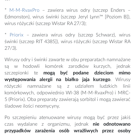
*
M-M-RvaxPro
– zawiera wirus odry (szczep Enders –
Edmonston), wirus świnki (szczep Jeryl Lynn™ [Poziom B]),
wirus różyczki (szczep Wistar RA 27/3);
*
Priorix
– zawiera wirus odry (szczep Schwarz), wirus
świnki (szczep RIT 4385]), wirus różyczki (szczep Wistar RA
27/3).
Wirusy odry i świnki zawarte w obu preparatach namnażane
są w hodowli komórek zarodków kurzych, jednak
szczepionki te
mogą być podane dzieciom mimo
występowania alergii na białko jaja kurzego
. Wirusy
różyczki namnażane są z udziałem ludzkich linii
komórkowych, odpowiednio WI-38 (M-M-RvaxPro) i MRC-
5 (Priorix). Oba preparaty zawierają sorbitol i mogą zawierać
śladowe ilości neomycyny.
Po szczepieniu atenuowane wirusy mogą być przez jakiś
czas wydalane z organizmu, jednak
nie odnotowano
przypadków zarażenia
osób wrażliwych przez osoby