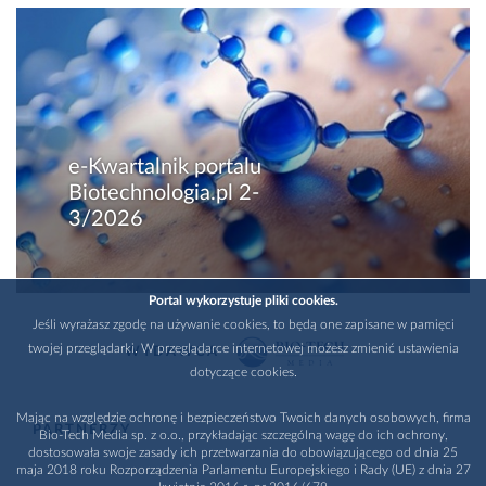
e-Kwartalnik portalu
Biotechnologia.pl 2-
3/2026
Portal wykorzystuje pliki cookies.
Jeśli wyrażasz zgodę na używanie cookies, to będą one zapisane w pamięci
twojej przeglądarki. W przeglądarce internetowej możesz zmienić ustawienia
WYDAWCA
dotyczące cookies.
Mając na względzie ochronę i bezpieczeństwo Twoich danych osobowych, firma
PARTNERZY
Bio-Tech Media sp. z o.o., przykładając szczególną wagę do ich ochrony,
dostosowała swoje zasady ich przetwarzania do obowiązującego od dnia 25
maja 2018 roku Rozporządzenia Parlamentu Europejskiego i Rady (UE) z dnia 27