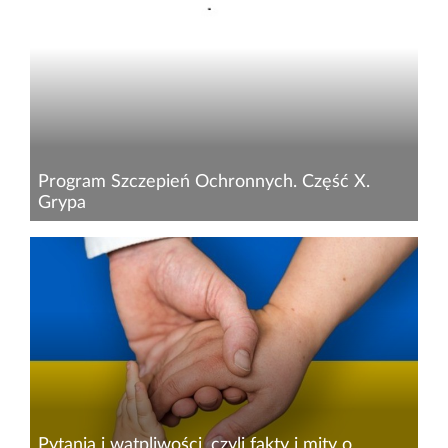
Program Szczepień Ochronnych. Część X.
Grypa
Grypa jest bardzo zaraźliwą chorobą wirusową.
Każdego roku powoduje epidemie.&nbsp;Sezon
epidemiczny grypy trwa od października do
kwietnia&nbsp;następnego roku, gdzie szczyt
zachorowań obserwuje si...
Pytania i wątpliwości, czyli fakty i mity o