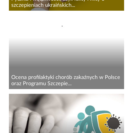
szczepieniach ukraińskich...
Ucieczka przed wojną, bariera językowa i często
nieznajomość obowiązujących zasad w obcym
kraju mogą być wyzwaniem dla ukraińskich
mam w budowaniu nowego życia, w tym
również dbaniu o zdrowie dziecka...
Ocena profilaktyki chorób zakaźnych w Polsce
oraz Programu Szczepie...
Coroczne epidemie grypy oraz trwająca
pandemia COVID-19 uświadamiają nam, że
choroby zakaźne nie są jedynie elementem
historii, ale stanowią aktualne i często
nieprzewidywalne zagrożenie dla całej...