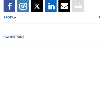
ŹRÓDŁA
Odra - Szczepienia.info
KOMENTARZE
Świnka - Szczepienia.info
Różyczka - Szczepienia.info
Medycyna Praktyczna
Fot. https://www.freepik.com/free-vector/person-suffering-from-
rush_9176229.htm#page=1&query=rubella&position=0