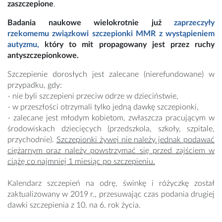
zaszczepione
.
Badania naukowe wielokrotnie już
zaprzeczyły
rzekomemu związkowi szczepionki MMR z wystąpieniem
autyzmu,
który to mit propagowany jest przez ruchy
antyszczepionkowe.
Szczepienie dorosłych jest zalecane (nierefundowane) w
przypadku, gdy:
- nie byli szczepieni przeciw odrze w dzieciństwie,
- w przeszłości otrzymali tylko jedną dawkę szczepionki,
- zalecane jest młodym kobietom, zwłaszcza pracującym w
środowiskach dziecięcych (przedszkola, szkoły, szpitale,
przychodnie).
Szczepionki żywej nie należy jednak podawać
ciężarnym oraz należy powstrzymać się przed zajściem w
ciążę co najmniej 1 miesiąc po szczepieniu.
Kalendarz szczepień na odrę, świnkę i różyczkę został
zaktualizowany w 2019 r., przesuwając czas podania drugiej
dawki szczepienia z 10. na 6. rok życia.