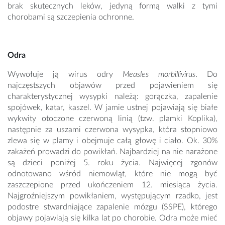
brak skutecznych leków, jedyną formą walki z tymi
chorobami są szczepienia ochronne.
Odra
Wywołuje ją wirus odry
Measles morbillivirus
. Do
najczęstszych objawów przed pojawieniem się
charakterystycznej wysypki należą: gorączka, zapalenie
spojówek, katar, kaszel. W jamie ustnej pojawiają się białe
wykwity otoczone czerwoną linią (tzw. plamki Koplika),
następnie za uszami czerwona wysypka, która stopniowo
zlewa się w plamy i obejmuje całą głowę i ciało. Ok. 30%
zakażeń prowadzi do powikłań. Najbardziej na nie narażone
są dzieci poniżej 5. roku życia. Najwięcej zgonów
odnotowano wśród niemowląt, które nie mogą być
zaszczepione przed ukończeniem 12. miesiąca życia.
Najgroźniejszym powikłaniem, występującym rzadko, jest
podostre stwardniające zapalenie mózgu (SSPE), którego
objawy pojawiają się kilka lat po chorobie. Odra może mieć