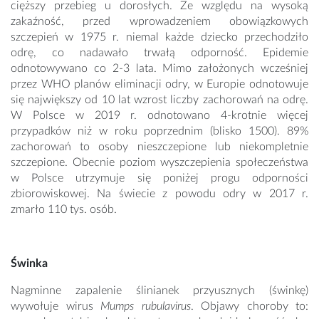
cięższy przebieg u dorosłych. Ze względu na wysoką
zakaźność, przed wprowadzeniem obowiązkowych
szczepień w 1975 r. niemal każde dziecko przechodziło
odrę, co nadawało trwałą odporność. Epidemie
odnotowywano co 2-3 lata. Mimo założonych wcześniej
przez WHO planów eliminacji odry, w Europie odnotowuje
się największy od 10 lat wzrost liczby zachorowań na odrę.
W Polsce w 2019 r. odnotowano 4-krotnie więcej
przypadków niż w roku poprzednim (blisko 1500). 89%
zachorowań to osoby nieszczepione lub niekompletnie
szczepione. Obecnie poziom wyszczepienia społeczeństwa
w Polsce utrzymuje się poniżej progu odporności
zbiorowiskowej. Na świecie z powodu odry w 2017 r.
zmarło 110 tys. osób.
Świnka
Nagminne zapalenie ślinianek przyusznych (świnkę)
wywołuje wirus
Mumps rubulavirus
. Objawy choroby to: