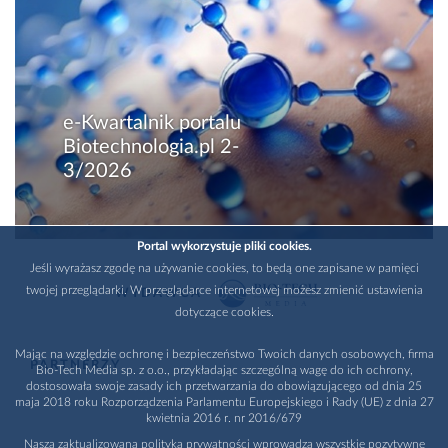
e-Kwartalnik portalu
Biotechnologia.pl 2-
3/2026
Portal wykorzystuje pliki cookies.
Jeśli wyrażasz zgodę na używanie cookies, to będą one zapisane w pamięci
twojej przeglądarki. W przeglądarce internetowej możesz zmienić ustawienia
WYDAWCA
dotyczące cookies.
Mając na względzie ochronę i bezpieczeństwo Twoich danych osobowych, firma
PARTNERZY
Bio-Tech Media sp. z o.o., przykładając szczególną wagę do ich ochrony,
dostosowała swoje zasady ich przetwarzania do obowiązującego od dnia 25
maja 2018 roku Rozporządzenia Parlamentu Europejskiego i Rady (UE) z dnia 27
kwietnia 2016 r. nr 2016/679
Nasza zaktualizowana polityka prywatności wprowadza wszystkie pozytywne