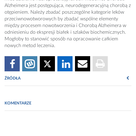
Alzheimera jest postępująca, neurodegeneracyjną chorobą z
otępieniem. Należy zbadać poszczególne kategorie leków
przeciwnowotworowych by zbadać wspólne elementy
między procesem nowotworzenia i Chorobą Alzheimera w
odniesieniu do ekspresji białek i szlaków biochemicznych.
Mogłoby to stanowić sposób na opracowanie całkiem
nowych metod leczenia.
ŹRÓDŁA
Massimo Mussico et. al; Inverse occurrence of cancer and
Alzheimer disease,
Neurology,
July 10, 2013
KOMENTARZE
http://www.neurology.org/content/early/2013/07/10/WNL.0b013e31