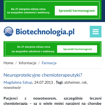
Home
Informacje
Farmacja
Neuroprotekcyjne chemioterapeutyki?
Magdalena Szkup
, 24.07.2013
,
Tagi:
alzheimer
,
rak
,
nowotwór
Pacjenci z nowotworem, szczególnie leczeni
chemioterapią – są o wiele mniej narażeni na chorobę