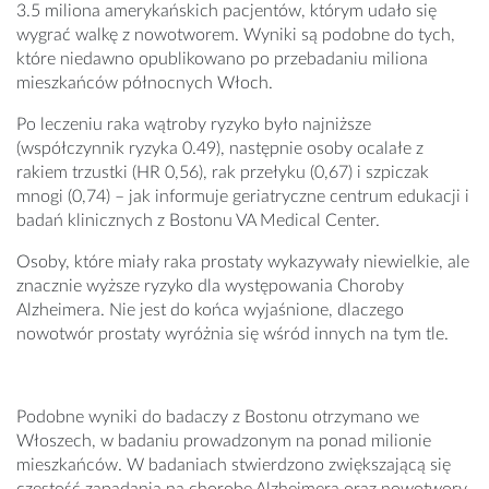
3.5 miliona amerykańskich pacjentów, którym udało się
wygrać walkę z nowotworem. Wyniki są podobne do tych,
które niedawno opublikowano po przebadaniu miliona
mieszkańców północnych Włoch.
Po leczeniu raka wątroby ryzyko było najniższe
(współczynnik ryzyka 0.49), następnie osoby ocalałe z
rakiem trzustki (HR 0,56), rak przełyku (0,67) i szpiczak
mnogi (0,74) – jak informuje geriatryczne centrum edukacji i
badań klinicznych z Bostonu VA Medical Center.
Osoby, które miały raka prostaty wykazywały niewielkie, ale
znacznie wyższe ryzyko dla występowania Choroby
Alzheimera. Nie jest do końca wyjaśnione, dlaczego
nowotwór prostaty wyróżnia się wśród innych na tym tle.
Podobne wyniki do badaczy z Bostonu otrzy
m
an
o we
Włoszech, w badaniu prowadzonym na ponad milionie
mieszkańców. W badaniach stwierdzono zwiększającą się