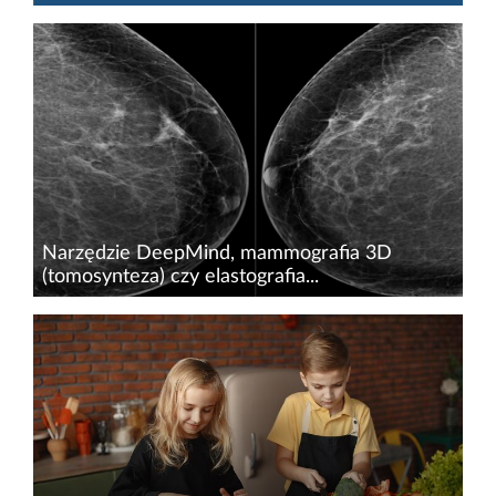
Nerki pełnią szereg istotnych funkcji w
organizmie. Bez prawidłowej pracy tego
narządu nie jest możliwe chociażby
niezakłócone usuwanie produktów przemiany
materii. Niestety, tak jak każdy organ...
Narzędzie DeepMind, mammografia 3D
(tomosynteza) czy elastografia...
Nowotwory to problem, z którym lekarze, a
przede wszystkim pacjenci, zmagają się bardzo
intensywnie. Pomimo że w ostatnich latach w
medycynę silnie wpisało się pojęcie rozwoju, na
niechlubnie...