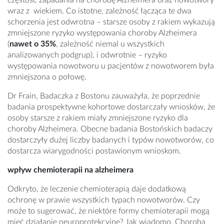
częstość zapadania na chorobę Alzheimera oraz nowotwory
wraz z wiekiem. Co istotne, zależność łącząca te dwa
schorzenia jest odwrotna – starsze osoby z rakiem wykazują
zmniejszone ryzyko występowania choroby Alzheimera
(
nawet o 35%
, zależność niemal u wszystkich
analizowanych podgrup), i odwrotnie – ryzyko
występowania nowotworu u pacjentów z nowotworem była
zmniejszona o połowę.
Dr Frain, Badaczka z Bostonu zauważyła, że poprzednie
badania prospektywne kohortowe dostarczały wniosków, że
osoby starsze z rakiem miały zmniejszone ryzyko dla
choroby Alzheimera. Obecne badania Bostońskich badaczy
dostarczyły dużej liczby badanych i typów nowotworów, co
dostarcza wiarygodności postawionym wnioskom.
wpływ chemioterapii na alzheimera
Odkryto, że leczenie chemioterapią daje dodatkową
ochronę w prawie wszystkich typach nowotworów. Czy
może to sugerować, że niektóre formy chemioterapii mogą
mieć działanie neuroprotekcyjne? Jak wiadomo, Choroba