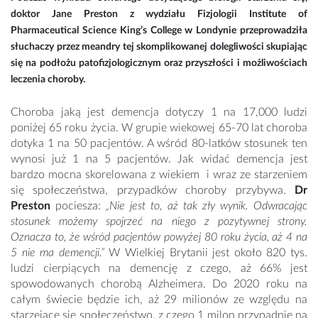
doktor Jane Preston z wydziału Fizjologii Institute of
Pharmaceutical Science King’s College w Londynie przeprowadziła
słuchaczy przez meandry tej skomplikowanej dolegliwości skupiając
się na podłożu patofizjologicznym oraz przyszłości i możliwościach
leczenia choroby.
Choroba jaką jest demencja dotyczy 1 na 17,000 ludzi
poniżej 65 roku życia. W grupie wiekowej 65-70 lat choroba
dotyka 1 na 50 pacjentów. A wśród 80-latków stosunek ten
wynosi już 1 na 5 pacjentów. Jak widać demencja jest
bardzo mocna skorelowana z wiekiem i wraz ze starzeniem
się społeczeństwa, przypadków choroby przybywa.
Dr
Preston
pociesza:
„Nie jest to, aż tak zły wynik. Odwracając
stosunek możemy spojrzeć na niego z pozytywnej strony.
Oznacza to, że wśród pacjentów powyżej 80 roku życia, aż 4 na
5 nie ma demencji.”
W Wielkiej Brytanii jest około 820 tys.
ludzi cierpiących na demencję z czego, aż 66% jest
spowodowanych chorobą Alzheimera. Do 2020 roku na
całym świecie będzie ich, aż 29 milionów ze względu na
starzejące się społeczeństwo, z czego 1 milon przypadnie na