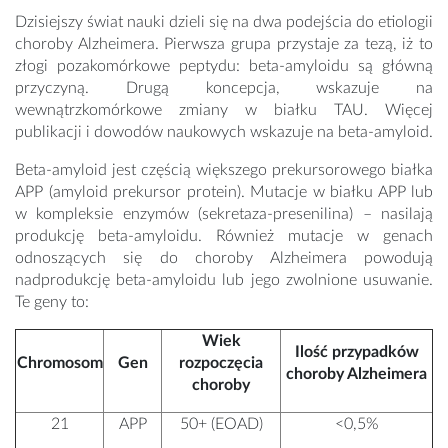
Dzisiejszy świat nauki dzieli się na dwa podejścia do etiologii
choroby Alzheimera. Pierwsza grupa przystaje za tezą, iż to
złogi pozakomórkowe peptydu: beta-amyloidu są główną
przyczyną. Drugą koncepcja, wskazuje na
wewnątrzkomórkowe zmiany w białku TAU. Więcej
publikacji i dowodów naukowych wskazuje na beta-amyloid.
Beta-amyloid jest częścią większego prekursorowego białka
APP (amyloid prekursor protein). Mutacje w białku APP lub
w kompleksie enzymów (sekretaza-presenilina) – nasilają
produkcję beta-amyloidu. Również mutacje w genach
odnoszących się do choroby Alzheimera powodują
nadprodukcję beta-amyloidu lub jego zwolnione usuwanie.
Te geny to:
Wiek
Ilość przypadków
Chromosom
Gen
rozpoczęcia
choroby Alzheimera
choroby
21
APP
50+ (EOAD)
<0,5%