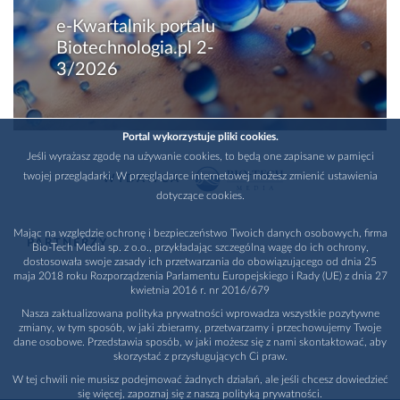
e-Kwartalnik portalu
Biotechnologia.pl 2-
3/2026
Portal wykorzystuje pliki cookies.
Jeśli wyrażasz zgodę na używanie cookies, to będą one zapisane w pamięci
twojej przeglądarki. W przeglądarce internetowej możesz zmienić ustawienia
WYDAWCA
dotyczące cookies.
Mając na względzie ochronę i bezpieczeństwo Twoich danych osobowych, firma
PARTNERZY
Bio-Tech Media sp. z o.o., przykładając szczególną wagę do ich ochrony,
dostosowała swoje zasady ich przetwarzania do obowiązującego od dnia 25
maja 2018 roku Rozporządzenia Parlamentu Europejskiego i Rady (UE) z dnia 27
kwietnia 2016 r. nr 2016/679
Nasza zaktualizowana polityka prywatności wprowadza wszystkie pozytywne
zmiany, w tym sposób, w jaki zbieramy, przetwarzamy i przechowujemy Twoje
dane osobowe. Przedstawia sposób, w jaki możesz się z nami skontaktować, aby
skorzystać z przysługujących Ci praw.
W tej chwili nie musisz podejmować żadnych działań, ale jeśli chcesz dowiedzieć
się więcej, zapoznaj się z naszą polityką prywatności.