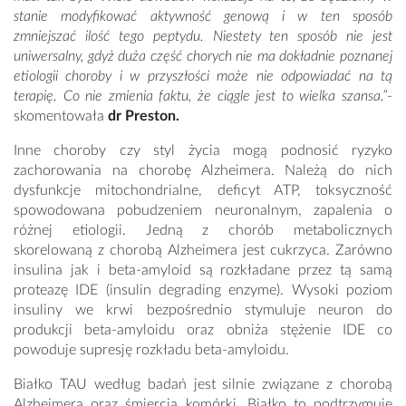
stanie modyfikować aktywność genową i w ten sposób
zmniejszać ilość tego peptydu. Niestety ten sposób nie jest
uniwersalny, gdyż duża część chorych nie ma dokładnie poznanej
etiologii choroby i w przyszłości może nie odpowiadać na tą
terapię. Co nie zmienia faktu, że ciągle jest to wielka szansa.”
-
skomentowała
dr Preston.
Inne choroby czy styl życia mogą podnosić ryzyko
zachorowania na chorobę Alzheimera. Należą do nich
dysfunkcje mitochondrialne, deficyt ATP, toksyczność
spowodowana pobudzeniem neuronalnym, zapalenia o
różnej etiologii. Jedną z chorób metabolicznych
skorelowaną z chorobą Alzheimera jest cukrzyca. Zarówno
insulina jak i beta-amyloid są rozkładane przez tą samą
proteazę IDE (insulin degrading enzyme). Wysoki poziom
insuliny we krwi bezpośrednio stymuluje neuron do
produkcji beta-amyloidu oraz obniża stężenie IDE co
powoduje supresję rozkładu beta-amyloidu.
Białko TAU według badań jest silnie związane z chorobą
Alzheimera oraz śmiercią komórki. Białko to podtrzymuje