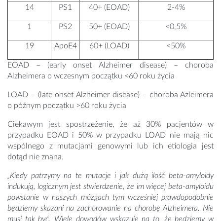
14
PS1
40+ (EOAD)
2-4%
1
PS2
50+ (EOAD)
<0,5%
19
ApoE4
60+ (LOAD)
<50%
EOAD – (early onset Alzheimer disease) – choroba
Alzheimera o wczesnym początku <60 roku życia
LOAD – (late onset Alzheimer disease) – choroba Azleimera
o późnym początku >60 roku życia
Ciekawym jest spostrzeżenie, że aż 30% pacjentów w
przypadku EOAD i 50% w przypadku LOAD nie mają nic
wspólnego z mutacjami genowymi lub ich etiologia jest
dotąd nie znana.
„Kiedy patrzymy na te mutacje i jak dużą ilość beta-amyloidy
indukują, logicznym jest stwierdzenie, że im więcej beta-amyloidu
powstanie w naszych mózgach tym wcześniej prawdopodobnie
będziemy skazani na zachorowanie na chorobę Alzheimera. Nie
musi tak być. Wiele dowodów wskazuje na to, że będziemy w