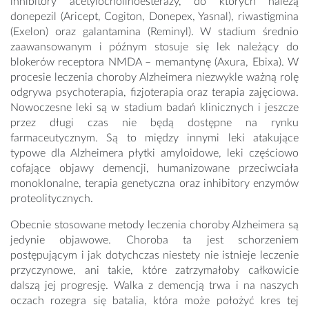
inhibitory acetylocholinoesterazy, do których należą
donepezil (Aricept, Cogiton, Donepex, Yasnal), riwastigmina
(Exelon) oraz galantamina (Reminyl). W stadium średnio
zaawansowanym i późnym stosuje się lek należący do
blokerów receptora NMDA – memantynę (Axura, Ebixa). W
procesie leczenia choroby Alzheimera niezwykle ważną rolę
odgrywa psychoterapia, fizjoterapia oraz terapia zajęciowa.
Nowoczesne leki są w stadium badań klinicznych i jeszcze
przez długi czas nie będą dostępne na rynku
farmaceutycznym. Są to między innymi leki atakujące
typowe dla Alzheimera płytki amyloidowe, leki częściowo
cofające objawy demencji, humanizowane przeciwciała
monoklonalne, terapia genetyczna oraz inhibitory enzymów
proteolitycznych.
Obecnie stosowane metody leczenia choroby Alzheimera są
jedynie objawowe. Choroba ta jest schorzeniem
postępującym i jak dotychczas niestety nie istnieje leczenie
przyczynowe, ani takie, które zatrzymałoby całkowicie
dalszą jej progresję. Walka z demencją trwa i na naszych
oczach rozegra się batalia, która może położyć kres tej