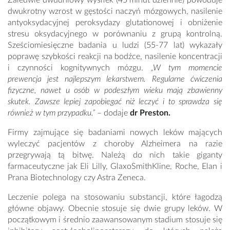
Zaledwie dwudniowy wysiłek (45 minut dziennie) powoduje
dwukrotny wzrost w gęstości naczyń mózgowych, nasilenie
antyoksydacyjnej peroksydazy glutationowej i obniżenie
stresu oksydacyjnego w porównaniu z grupą kontrolną.
Sześciomiesięczne badania u ludzi (55-77 lat) wykazały
poprawę szybkości reakcji na bodźce, nasilenie koncentracji
i czynności kognitywnych mózgu.
„W tym momencie
prewencja jest najlepszym lekarstwem. Regularne ćwiczenia
fizyczne, nawet u osób w podeszłym wieku mają zbawienny
skutek. Zawsze lepiej zapobiegać niż leczyć i to sprawdza się
również w tym przypadku.”
– dodaje
dr Preston.
Firmy zajmujące się badaniami nowych leków mających
wyleczyć pacjentów z choroby Alzheimera na razie
przegrywają tą bitwę. Należą do nich takie giganty
farmaceutyczne jak Eli Lilly, GlaxoSmithKline, Roche, Elan i
Prana Biotechnology czy Astra Zeneca.
Leczenie polega na stosowaniu substancji, które łagodzą
główne objawy. Obecnie stosuje się dwie grupy leków. W
początkowym i średnio zaawansowanym stadium stosuje się