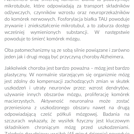
mikrotubule, które odpowiadają za transport składników
odżywczych, czynników wzrostu oraz neuroprzekaźników
do komórek nerwowych. Fosforylacja białka TAU powoduje
zrywanie i zniekształcenie mikrotubul, a to zaburza dostęp
wcześniej wymienionych substancji. W następstwie
powoduje to śmierć komórek mózgu.
Oba patomechanizmy są ze sobą silnie powiązane i zarówno
jeden jak i drugi mogą być przyczyną choroby Alzheimera.
Jakkolwiek choroba jest bardzo poważna – mózg jest bardzo
plastyczny. W normalnie starzejącym się organizmie mózg
jest zdolny do kompensacji zachodzących zmian w skutek
uszkodzeń i utraty neuronów przez: wzrost dendrytów,
używanie innych obszarów mózgu, proliferację komórek
macierzystych. Aktywność neuronalna może zostać
przeniesiona z uszkodzonego obszaru nawet na drugą
odpowiadającą cześć półkuli mózgowej. Badania na
szczurach wykazały, że wysiłek fizyczny jest kluczowym
składnikiem chroniącym mózg przed uszkodzeniami.