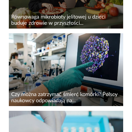
Równowaga mikrobioty jelitowej u dzieci
buduje zdrowie w przyszłości...
Zaburzenia mikrobioty jelitowej mogą wiązać się
z wieloma problemami zdrowotnymi. Jej skład
ma znaczenie dla układu odpornościowego,
metabolizmu, a nawet zdrowia psychicznego.
Naukowcy przypominaj...
Czy można zatrzymać śmierć komórki? Polscy
naukowcy odpowiadają na...
Naukowcy Politechniki Wrocławskiej (PWr) i
Genentech,&nbsp;jednej z wiodących firm
biotechnologicznych na świecie, znaleźli sposób