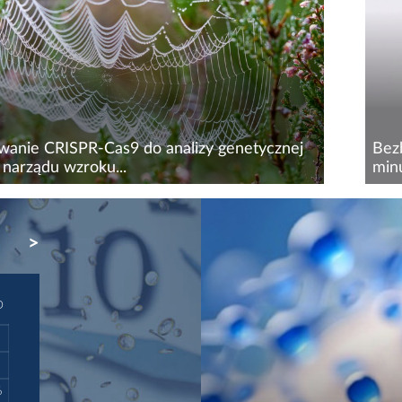
udnej do uchwycenia klasycznymi metodami...
rewo
Doty
wanie CRISPR-Cas9 do analizy genetycznej
Bezb
 narządu wzroku...
minu
ze badania przedstawiają pierwsze skuteczne
Orei
wanie technologii CRISPR-Cas9 do edycji
inn
NEXT
u pająków. Dotychczasowe ograniczenia
rozw
ne uniemożliwiały manipulację genetyczną na
bezp
w w
D
6