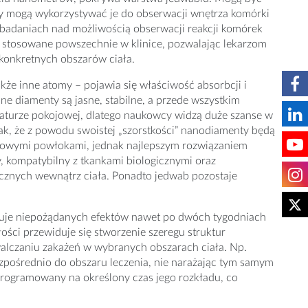
dzy mogą wykorzystywać je do obserwacji wnętrza komórki
w badaniach nad możliwością obserwacji reakcji komórek
 stosowane powszechnie w klinice, pozwalając lekarzom
 konkretnych obszarów ciała.
akże inne atomy – pojawia się właściwość absorbcji i
jne diamenty są jasne, stabilne, a przede wszystkim
raturze pokojowej, dlatego naukowcy widzą duże szanse w
k, że z powodu swoistej „szorstkości” nanodiamenty będą
kowymi powłokami, jednak najlepszym rozwiązaniem
y, kompatybilny z tkankami biologicznymi oraz
cznych wewnątrz ciała. Ponadto jedwab pozostaje
ołuje niepożądanych efektów nawet po dwóch tygodniach
łości przewiduje się stworzenie szeregu struktur
czaniu zakażeń w wybranych obszarach ciała. Np.
zpośrednio do obszaru leczenia, nie narażając tym samym
programowany na określony czas jego rozkładu, co