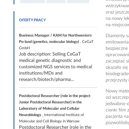
wstrzykiwan
oraz jeszcz
na nowy lek
OFERTY PRACY
na miejscow
Diamenty są
Business Manager / KAM for Northwestern
emitowania 
Po-land (genetics, molecular biology)
, CeGaT
bezpieczne 
GmbH
Job description: Selling CeGaT
opracowaniu
medical genetic diagnostic and
zaczepiać 
customized NGS services to medical
okazało się
institutions/MDs and
biodegrado
research/biotech/pharma...
przejrzysty
Nowy mater
Postdoctoral Researcher (role in the project
od wszczepi
Junior Postdoctoral Researcher) in the
jedwabno-d
Laboratory of Molecular and Cellular
cienki film
Neurobiology
, International Institute of
pacjenta na
Molecular and Cell Biology in Warsaw
pozwoliłob
Postdoctoral Researcher (role in the