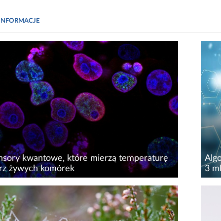
INFORMACJE
sory kwantowe, które mierzą temperaturę
Alg
rz żywych komórek
3 ml
mórka jest środowiskiem, w którym
Wroc
ura, reakcje redoks, transport cząsteczek i
par
ć organelli zmieniają się lokalnie, często w
labo