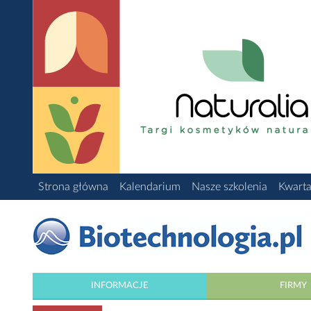
Strona główna
Kalendarium
Nasze szkolenia
Kwarta
INFORMACJE
FIRMY