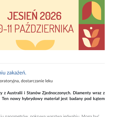
iu zakażeń.
oratoryjna
,
dostarczanie leku
zy z Australii i Stanów Zjednoczonych. Diamenty wraz z
i. Ten nowy hybrydowy materiał jest badany pod kątem
ęciu nanometrów, pokrywa warstwa jedwabiu. Mogą być