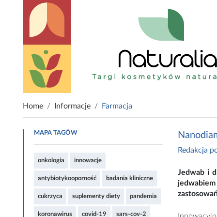
Home
Informacje
Farmacja
MAPA TAGÓW
Nanodiam
Redakcja po
onkologia
innowacje
Jedwab i d
antybiotykooporność
badania kliniczne
jedwabiem 
zastosowań 
cukrzyca
suplementy diety
pandemia
koronawirus
covid-19
sars-cov-2
Innowacyjn