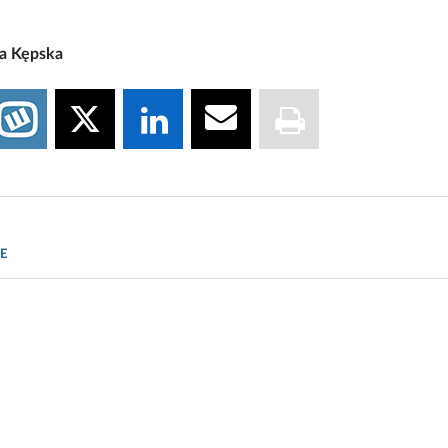
na Kępska
edaily.com
E
, Rebecca Lodin, Peter Domachuk, Hu Tao, Jodie E. Moreau, Dav
omljenovic-Hanic.
Synthesis and characterization of biocompatib
14; 5 (2): 596 DOI:10.1364/BOE.5.000596