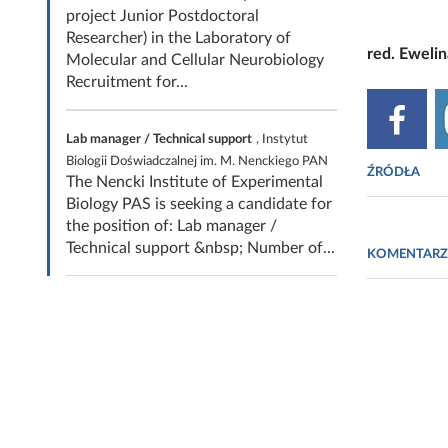
project Junior Postdoctoral
Researcher) in the Laboratory of
red. Eweli
Molecular and Cellular Neurobiology
Recruitment for...
Lab manager / Technical support
, Instytut
Biologii Doświadczalnej im. M. Nenckiego PAN
ŹRÓDŁA
The Nencki Institute of Experimental
Biology PAS is seeking a candidate for
www.scienc
the position of: Lab manager /
Technical support &nbsp; Number of...
KOMENTARZ
Asma Khalid
Snjezana T
Express
, 20