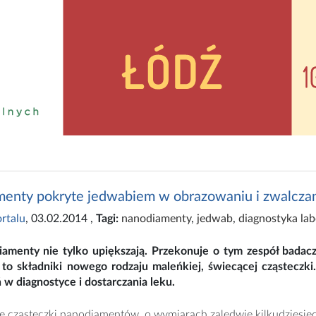
enty pokryte jedwabiem w obrazowaniu i zwalczan
rtalu
, 03.02.2014
,
Tagi:
nanodiamenty
,
jedwab
,
diagnostyka lab
iamenty nie tylko upiększają. Przekonuje o tym zespół badac
to składniki nowego rodzaju maleńkiej, świecącej cząsteczk
w diagnostyce i dostarczania leku.
e cząsteczki nanodiamentów, o wymiarach zaledwie kilkudziesi