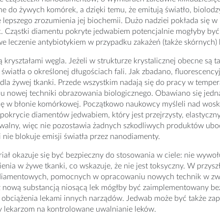
e do żywych komórek, a dzięki temu, że emitują światło, biolo
e lepszego zrozumienia jej biochemii. Dużo nadziei pokłada się 
. Cząstki diamentu pokryte jedwabiem potencjalnie mogłyby być
e leczenie antybiotykiem w przypadku zakażeń (także skórnych)
 kryształami węgla. Jeżeli w strukturze krystalicznej obecne są t
światła o określonej długościach fali. Jak zbadano, fluorescency
dla żywej tkanki. Przede wszystkim nadają się do pracy w tempe
 nowej techniki obrazowania biologicznego. Obawiano się jedna
się w błonie komórkowej. Początkowo naukowcy myśleli nad wos
 pokrycie diamentów jedwabiem, który jest przejrzysty, elastyczn
walny, więc nie pozostawia żadnych szkodliwych produktów ubo
 i nie blokuje emisji światła przez nanodiamenty.
iał okazuje się być bezpieczny do stosowania w ciele: nie wyw
enia w żywe tkanki, co wskazuje, że nie jest toksyczny. W przysz
iamentowych, pomocnych w opracowaniu nowych technik w zwal
 z nową substancją niosącą lek mógłby być zaimplementowany be
 obciążenia lekami innych narządów. Jedwab może być także za
y lekarzom na kontrolowane uwalnianie leków.