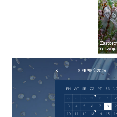
skali tr
Zastoso
rozwoju
Najnows
zastoso
PREVIOUS
SIERPIEŃ 2026
genomu 
technicz
tym...
PN
WT
ŚR
CZ
PT
SB
N
27
28
29
30
31
1
2
3
4
5
6
7
8
9
10
11
12
13
14
15
1