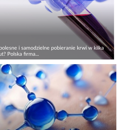
lucjonizujące interpretację wyników.
chczas...
olesne i samodzielne pobieranie krwi w kilka
t? Polska firma...
 Health, polska firma specjalizująca się w
owacyjnych rozwiązaniach diagnostycznych,
ija technologię umożliwiającą pacjentom
ieczne i wygodne pobieranie krwi włośniczkowej
arunkach...