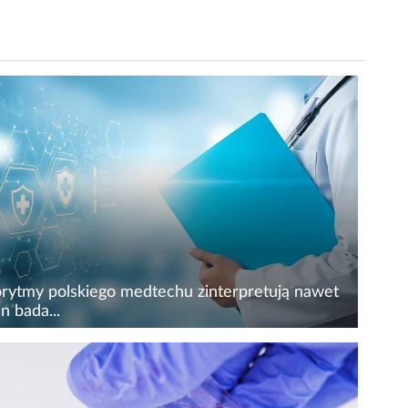
orytmy polskiego medtechu zinterpretują nawet
n bada...
ławski medtech stał się technologicznym
tnerem większości prywatnego rynku diagnostyki
ratoryjnej w Polsce, wprowadzając rozwiązanie