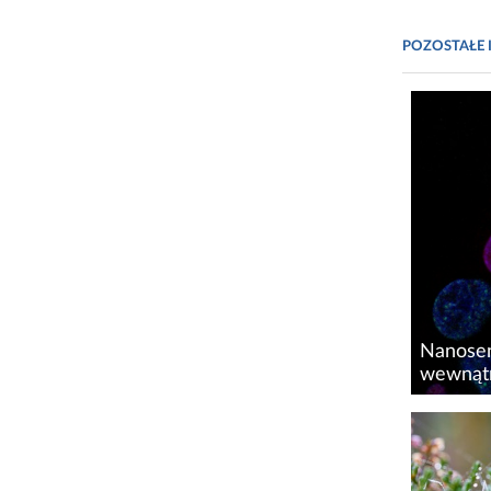
POZOSTAŁE 
Nanosen
wewnąt
Żywa ko
temperat
aktywnoś