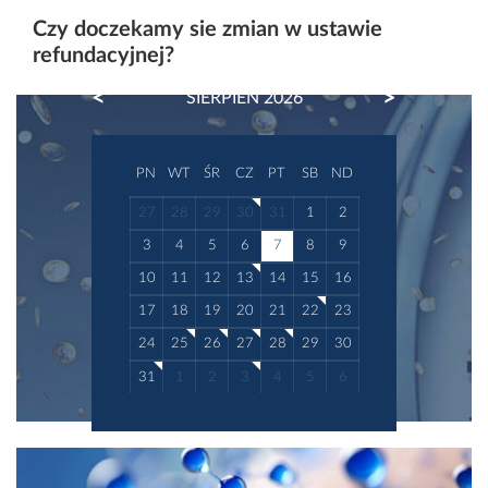
Czy doczekamy sie zmian w ustawie
refundacyjnej?
PREVIOUS
NEXT
SIERPIEŃ 2026
PN
WT
ŚR
CZ
PT
SB
ND
27
28
29
30
31
1
2
3
4
5
6
7
8
9
10
11
12
13
14
15
16
17
18
19
20
21
22
23
24
25
26
27
28
29
30
31
1
2
3
4
5
6