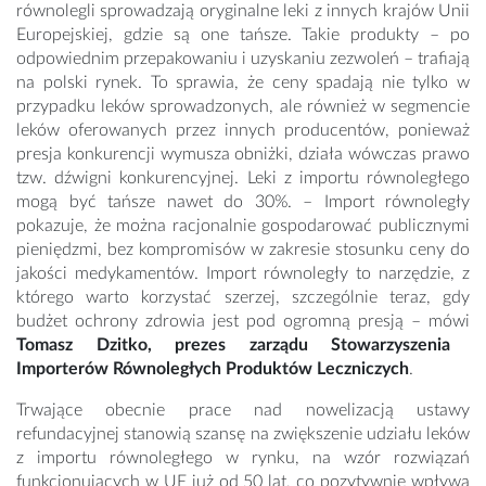
równolegli sprowadzają oryginalne leki z innych krajów Unii
Europejskiej, gdzie są one tańsze. Takie produkty – po
odpowiednim przepakowaniu i uzyskaniu zezwoleń – trafiają
na polski rynek. To sprawia, że ceny spadają nie tylko w
przypadku leków sprowadzonych, ale również w segmencie
leków oferowanych przez innych producentów, ponieważ
presja konkurencji wymusza obniżki, działa wówczas prawo
tzw. dźwigni konkurencyjnej. Leki z importu równoległego
mogą być tańsze nawet do 30%. – Import równoległy
pokazuje, że można racjonalnie gospodarować publicznymi
pieniędzmi, bez kompromisów w zakresie stosunku ceny do
jakości medykamentów. Import równoległy to narzędzie, z
którego warto korzystać szerzej, szczególnie teraz, gdy
budżet ochrony zdrowia jest pod ogromną presją – mówi
Tomasz Dzitko, prezes zarządu Stowarzyszenia
Importerów Równoległych Produktów Leczniczych
.
Trwające obecnie prace nad nowelizacją ustawy
refundacyjnej stanowią szansę na zwiększenie udziału leków
z importu równoległego w rynku, na wzór rozwiązań
funkcjonujących w UE już od 50 lat, co pozytywnie wpływa