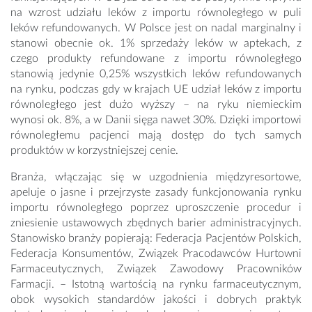
na wzrost udziału leków z importu równoległego w puli
leków refundowanych. W Polsce jest on nadal marginalny i
stanowi obecnie ok. 1% sprzedaży leków w aptekach, z
czego produkty refundowane z importu równoległego
stanowią jedynie 0,25% wszystkich leków refundowanych
na rynku, podczas gdy w krajach UE udział leków z importu
równoległego jest dużo wyższy – na ryku niemieckim
wynosi ok. 8%, a w Danii sięga nawet 30%. Dzięki importowi
równoległemu pacjenci mają dostęp do tych samych
produktów w korzystniejszej cenie.
Branża, włączając się w uzgodnienia międzyresortowe,
apeluje o jasne i przejrzyste zasady funkcjonowania rynku
importu równoległego poprzez uproszczenie procedur i
zniesienie ustawowych zbędnych barier administracyjnych.
Stanowisko branży popierają: Federacja Pacjentów Polskich,
Federacja Konsumentów, Związek Pracodawców Hurtowni
Farmaceutycznych, Związek Zawodowy Pracowników
Farmacji. – Istotną wartością na rynku farmaceutycznym,
obok wysokich standardów jakości i dobrych praktyk