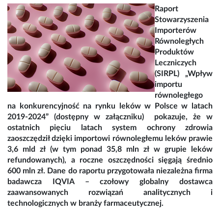
Raport
Stowarzyszenia
Importerów
Równoległych
Produktów
Leczniczych
(SIRPL) „Wpływ
importu
równoległego
na konkurencyjność na rynku leków w Polsce w latach
2019-2024” (dostępny w załączniku) pokazuje, że w
ostatnich pięciu latach system ochrony zdrowia
zaoszczędził dzięki importowi równoległemu leków prawie
3,6 mld zł (w tym ponad 35,8 mln zł w grupie leków
refundowanych), a roczne oszczędności sięgają średnio
600 mln zł. Dane do raportu przygotowała niezależna firma
badawcza IQVIA – czołowy globalny dostawca
zaawansowanych rozwiązań analitycznych i
technologicznych w branży farmaceutycznej.