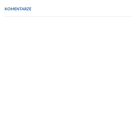
Fot. https://www.lummi.ai/photo/capsule-pills-on-pink-
background-u4wsh
KOMENTARZE