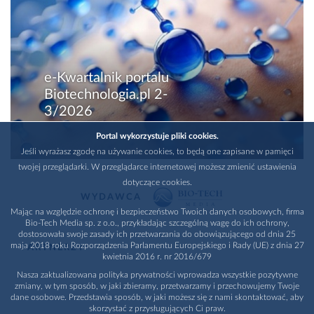
e-Kwartalnik portalu
Biotechnologia.pl 2-
3/2026
Portal wykorzystuje pliki cookies.
Jeśli wyrażasz zgodę na używanie cookies, to będą one zapisane w pamięci
twojej przeglądarki. W przeglądarce internetowej możesz zmienić ustawienia
dotyczące cookies.
WYDAWCA
Mając na względzie ochronę i bezpieczeństwo Twoich danych osobowych, firma
Bio-Tech Media sp. z o.o., przykładając szczególną wagę do ich ochrony,
dostosowała swoje zasady ich przetwarzania do obowiązującego od dnia 25
maja 2018 roku Rozporządzenia Parlamentu Europejskiego i Rady (UE) z dnia 27
PARTNERZY
kwietnia 2016 r. nr 2016/679
Nasza zaktualizowana polityka prywatności wprowadza wszystkie pozytywne
zmiany, w tym sposób, w jaki zbieramy, przetwarzamy i przechowujemy Twoje
dane osobowe. Przedstawia sposób, w jaki możesz się z nami skontaktować, aby
skorzystać z przysługujących Ci praw.