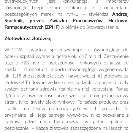
dystrybucyjnych, jest konkurencja, a importerzy
równolegli bezpośrednio konkurują z producentami
poszczególnych marek na rynku – stwierdza
Andrzej
Stachnik, prezes Związku Pracodawców Hurtowni
Farmaceutycznych (ZPHF)
w piśmie do Stowarzyszenia.
Złotówka za złotówkę
W 2024 r. wartość sprzedaży importu równoległego do
aptek i szpitali wyniosła łącznie ok. 617 mln zł. Zestawienie
tego z 723 mln zł oszczędności rynkowych oznacza, że
każda 1 zł obrotu z importu równoległego wygenerowała
ok. 1,18 zł oszczędności, czyli nawet więcej niż złotówka za
złotówkę! To dowód, że konkurencja działa, a pacjenci i cały
system ochrony zdrowia realnie na niej korzystają. Ponad
3,6 mld zł oszczędności przez sześć lat to nie jednorazowy
strzał, tylko trwały efekt rynkowy. To tańsze produkty oraz
spadki cen leków referencyjnych w ich grupach. To
oryginalne leki tego samego wytwórcy, tylko pozyskane z
rynków, gdzie cena była niższa, w pełni legalnie i
bezpiecznie. – Każda złotówka zaoszczędzona na lekach to