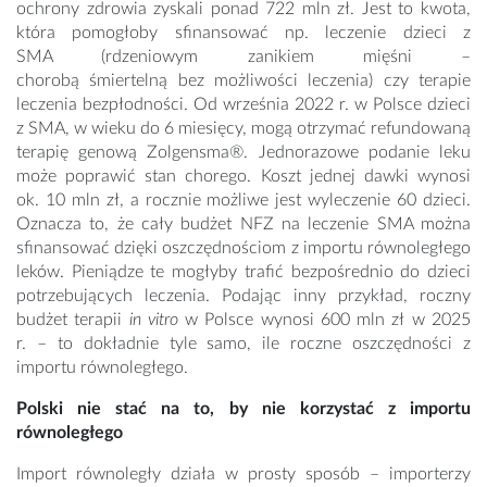
ochrony zdrowia zyskali ponad 722 mln zł. Jest to kwota,
która pomogłoby sfinansować np. leczenie dzieci z
SMA (rdzeniowym zanikiem mięśni –
chorobą śmiertelną bez możliwości leczenia) czy terapie
leczenia bezpłodności. Od września 2022 r. w Polsce dzieci
z SMA, w wieku do 6 miesięcy, mogą otrzymać refundowaną
terapię genową Zolgensma®. Jednorazowe podanie leku
może poprawić stan chorego. Koszt jednej dawki wynosi
ok. 10 mln zł, a rocznie możliwe jest wyleczenie 60 dzieci.
Oznacza to, że cały budżet NFZ na leczenie SMA można
sfinansować dzięki oszczędnościom z importu równoległego
leków. Pieniądze te mogłyby trafić bezpośrednio do dzieci
potrzebujących leczenia. Podając inny przykład, roczny
budżet terapii
in vitro
w Polsce wynosi 600 mln zł w 2025
r. – to dokładnie tyle samo, ile roczne oszczędności z
importu równoległego.
Polski nie stać na to, by nie korzystać z importu
równoległego
Import równoległy działa w prosty sposób – importerzy