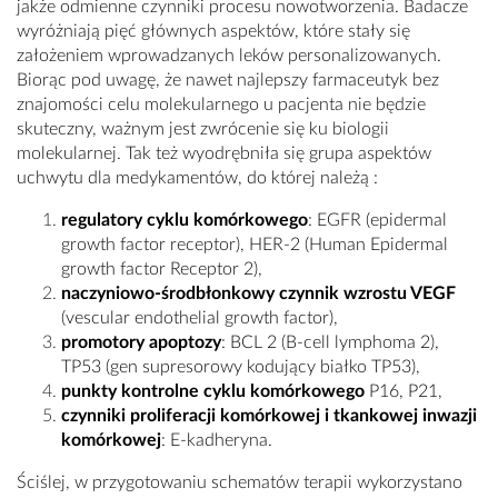
jakże odmienne czynniki procesu nowotworzenia. Badacze
wyróżniają pięć głównych aspektów, które stały się
założeniem wprowadzanych leków personalizowanych.
Biorąc pod uwagę, że nawet najlepszy farmaceutyk bez
znajomości celu molekularnego u pacjenta nie będzie
skuteczny, ważnym jest zwrócenie się ku biologii
molekularnej. Tak też wyodrębniła się grupa aspektów
uchwytu dla medykamentów, do której należą :
regulatory cyklu komórkowego
: EGFR (epidermal
growth factor receptor), HER-2 (Human Epidermal
growth factor Receptor 2),
naczyniowo-środbłonkowy czynnik wzrostu VEGF
(vescular endothelial growth factor),
promotory apoptozy
: BCL 2 (B-cell lymphoma 2),
TP53 (gen supresorowy
kodujący białko TP53),
punkty kontrolne cyklu komórkowego
P16, P21,
czynniki proliferacji komórkowej i tkankowej inwazji
komórkowej
: E-kadheryna.
Ściślej, w przygotowaniu schematów terapii wykorzystano