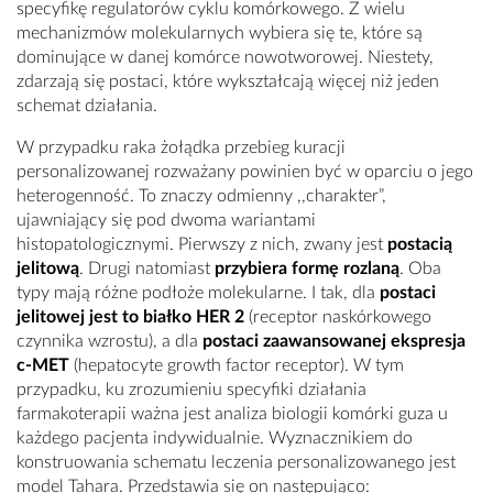
specyfikę regulatorów cyklu komórkowego. Z wielu
mechanizmów molekularnych wybiera się te, które są
dominujące w danej komórce nowotworowej. Niestety,
zdarzają się postaci, które wykształcają więcej niż jeden
schemat działania.
W przypadku raka żołądka przebieg kuracji
personalizowanej rozważany powinien być w oparciu o jego
heterogenność. To znaczy odmienny ,,charakter”,
ujawniający się pod dwoma wariantami
histopatologicznymi. Pierwszy z nich, zwany jest
postacią
jelitową
. Drugi natomiast
przybiera formę rozlaną
. Oba
typy mają różne podłoże molekularne. I tak, dla
postaci
jelitowej jest to białko HER 2
(receptor naskórkowego
czynnika wzrostu), a dla
postaci zaawansowanej ekspresja
c-MET
(hepatocyte growth factor receptor). W tym
przypadku, ku zrozumieniu specyfiki działania
farmakoterapii ważna jest analiza biologii komórki guza u
każdego pacjenta indywidualnie. Wyznacznikiem do
konstruowania schematu leczenia personalizowanego jest
model Tahara. Przedstawia się on następująco: