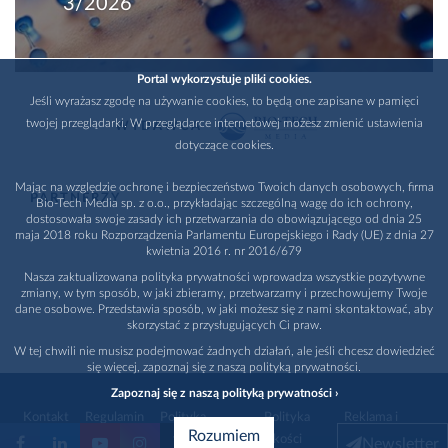
3/2026
Portal wykorzystuje pliki cookies.
Jeśli wyrażasz zgodę na używanie cookies, to będą one zapisane w pamięci
twojej przeglądarki. W przeglądarce internetowej możesz zmienić ustawienia
WYDAWCA
dotyczące cookies.
Mając na względzie ochronę i bezpieczeństwo Twoich danych osobowych, firma
PARTNERZY
Bio-Tech Media sp. z o.o., przykładając szczególną wagę do ich ochrony,
dostosowała swoje zasady ich przetwarzania do obowiązującego od dnia 25
maja 2018 roku Rozporządzenia Parlamentu Europejskiego i Rady (UE) z dnia 27
kwietnia 2016 r. nr 2016/679
Nasza zaktualizowana polityka prywatności wprowadza wszystkie pozytywne
zmiany, w tym sposób, w jaki zbieramy, przetwarzamy i przechowujemy Twoje
dane osobowe. Przedstawia sposób, w jaki możesz się z nami skontaktować, aby
skorzystać z przysługujących Ci praw.
W tej chwili nie musisz podejmować żadnych działań, ale jeśli chcesz dowiedzieć
się więcej, zapoznaj się z naszą polityką prywatności.
Zapoznaj się z naszą polityką prywatności ›
Kontakt
Regulamin
Polityka
Polityka
Reklama i
Rozumiem
prywatności
jakości
promocja
Newsletter