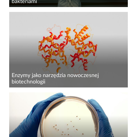
bakteriami
Rozwój nowych terapii coraz częściej opiera się
na ponownej analizie danych&nbsp;znanych
mechanizmów biologicznych i cząsteczek, które
wcześniej nie trafiły do praktyki klinicznej.
Równolegle rośnie...
Enzymy jako narzędzia nowoczesnej
biotechnologii
Zainteresowanie biokatalizą wzrosło wraz z
rozwojem inżynierii białek, biologii molekularnej
oraz metod umożliwiających projektowanie
enzymów o nowych lub ulepszonych
właściwościach katalitycznych...