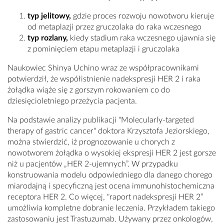
typ jelitowy,
gdzie proces rozwoju nowotworu kieruje
od metaplazji przez gruczolaka do raka wczesnego
typ rozlany,
kiedy stadium raka wczesnego ujawnia się
z pominięciem etapu metaplazji i gruczolaka
Naukowiec Shinya Uchino wraz ze współpracownikami
potwierdził, że współistnienie nadekspresji HER 2 i raka
żołądka wiąże się z gorszym rokowaniem co do
dziesięcioletniego przeżycia pacjenta.
Na podstawie analizy publikacji "Molecularly-targeted
therapy of gastric cancer" doktora Krzysztofa Jeziorskiego,
można stwierdzić, iż prognozowanie u chorych z
nowotworem żołądka o wysokiej ekspresji HER 2 jest gorsze
niż u pacjentów „HER 2-ujemnych”. W przypadku
konstruowania modelu odpowiedniego dla danego chorego
miarodajną i specyficzną jest ocena immunohistochemiczna
receptora HER 2. Co więcej, "raport nadekspresji HER 2”
umożliwia kompletne dobranie leczenia. Przykładem takiego
zastosowaniu jest Trastuzumab. Używany przez onkologów,