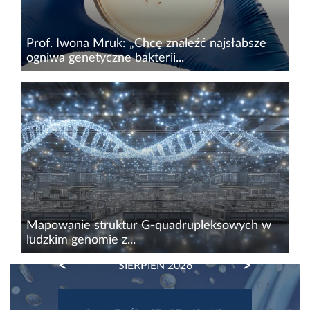
Prof. Iwona Mruk: „Chcę znaleźć najsłabsze
ogniwa genetyczne bakterii...
Prof. Iwona Mruk,&nbsp;biolog molekularny i
genetyk mikroorganizmów z Katedry
Mikrobiologii&nbsp;Uniwersytetu Gdańskiego,
w ramach stypendium Fulbright STEM Impact
Award odwiedzi Department of...
Mapowanie struktur G-quadrupleksowych w
ludzkim genomie z...
PREVIOUS
NEXT
SIERPIEŃ 2026
Nieliniarne struktury DNA znane jako G-
quadrupleksy to charakterystyczne
czterowłóknowe konfiguracje powstające w