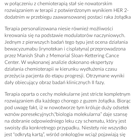
w połączeniu z chemioterapią stał sie nowatorskim
rozwiązaniem w terapii z potwierdzonym wynikiem HER 2-
dodatnim w przebiegu zaawansowanej postaci raka żołądka
Terapia personalizowana niesie również możliwości
kreowania się na podstawie modulatorów naczyniowych.
Jednym z pierwszych badań tego typu jest ocena działania
bewacyzumabu (irynotekan i cisplatyna) przeprowadzona
przez Manish Shah z Memorial Sloan-Kettering Cance
Center. W wykonanej analizie dokonano ekspertyzy
działania chemioterapii w kierunku wydłużenia czasu
przeżycia pacjenta do etapu progresji. Otrzymane wyniki
dały obiecujący obraz badań klinicznych II fazy.
Terapia oparta o cechy molekularne jest stricte kompletnym
rozwiązaniem dla każdego chorego z guzem żołądka. Biorąc
pod uwagę fakt, iż w nowotworze tym króluje duży odsetek
wznów poresekcyjnych,"biologia molekularna” daje szansę
na dobranie odpowiedniego leku czy schematu, który jest
swoisty dla konkretnego przypadku. Niestety nie wszystko
jest "odkrytą kartą”, wśród onkologów wciąż pojawiają się