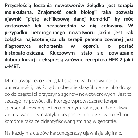
Przyszłością leczenia nowotworów żołądka jest terapia
molekularna. Znajomość cech biologii raka pozwala
ujawnić "piętę achillesową danej komórki" by móc
zastosować lek bezpośrednio w nią celowany. W
przypadku heterogennego nowotworu jakim jest rak
żołądka, najistotniejsza dla terapii personalizowanej jest
diagnostyka schorzenia w oparciu o postać
histopatologiczną. Kluczowym, stało się powiązanie
doboru kuracji z ekspresją zarówno receptora HER 2 jak i
c-MET.
Mimo trwającego szereg lat spadku zachorowalności i
umieralności, rak żołądka obecnie klasyfikuje się jako druga
co do częstości przyczyna zgonów nowotworowych. Jest to
szczególny powód, dla którego wprowadzenie terapii
spersonalizowanej jest znamiennym zabiegiem. Umożliwia
zastosowanie cytostatyku bezpośrednio przeciw określonej
komórce raka ze zidentyfikowaną zmianą w genomie.
Na każdym z etapów karcenogenezy ujawniają się inne,