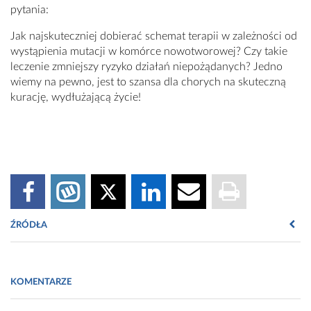
pytania:
Jak najskuteczniej dobierać schemat terapii w zależności od
wystąpienia mutacji w komórce nowotworowej? Czy takie
leczenie zmniejszy ryzyko działań niepożądanych? Jedno
wiemy na pewno, jest to szansa dla chorych na skuteczną
kurację, wydłużającą życie!
ŹRÓDŁA
KOMENTARZE
1
.Popiela T, Nowotwory żołądka, trzustki, brodawki Vatera,
wątroby, pęcherzyka żółciowego oraz jelita cienkiego. W: