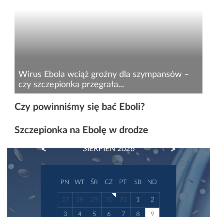
Wirus Ebola wciąż groźny dla szympansów –
czy szczepionka przegrała...
Choć epidemia gorączki krwotocznej Ebola w
Czy powinniśmy się bać Eboli?
Afryce Zachodniej została zażegnana w
czerwcu ubiegłego roku, wywołujący ją wirus
Szczepionka na Ebolę w drodze
wciąż pozostaje aktualnym zagrożeniem dla
PREVIOUS
NEXT
SIERPIEŃ 2026
endemicznych małp...
PN
WT
ŚR
CZ
PT
SB
ND
27
28
29
30
31
1
2
3
4
5
6
7
8
9