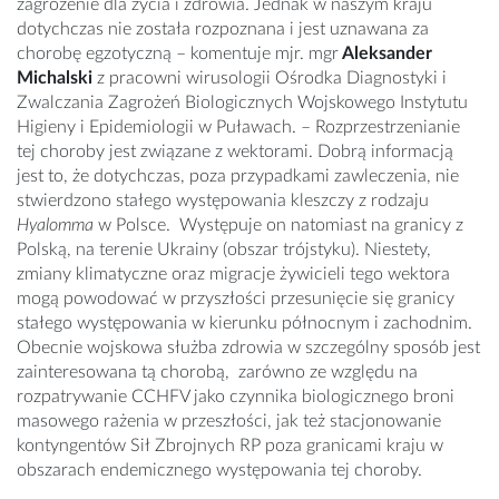
zagrożenie dla życia i zdrowia. Jednak w naszym kraju
dotychczas nie została rozpoznana i jest uznawana za
chorobę egzotyczną – komentuje mjr. mgr
Aleksander
Michalski
z pracowni wirusologii Ośrodka Diagnostyki i
Zwalczania Zagrożeń Biologicznych Wojskowego Instytutu
Higieny i Epidemiologii w Puławach. – Rozprzestrzenianie
tej choroby jest związane z wektorami. Dobrą informacją
jest to, że dotychczas, poza przypadkami zawleczenia, nie
stwierdzono stałego występowania kleszczy z rodzaju
Hyalomma
w Polsce. Występuje on natomiast na granicy z
Polską, na terenie Ukrainy (obszar trójstyku). Niestety,
zmiany klimatyczne oraz migracje żywicieli tego wektora
mogą powodować w przyszłości przesunięcie się granicy
stałego występowania w kierunku północnym i zachodnim.
Obecnie wojskowa służba zdrowia w szczególny sposób jest
zainteresowana tą chorobą, zarówno ze względu na
rozpatrywanie CCHFV jako czynnika biologicznego broni
masowego rażenia w przeszłości, jak też stacjonowanie
kontyngentów Sił Zbrojnych RP poza granicami kraju w
obszarach endemicznego występowania tej choroby.