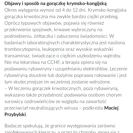
Objawy i sposób na gorączkę krymsko-kongijską
Okres wylęgania wynosi od 4 do 12 dni. Krymsko-kongijska
gorączka krwotoczna ma zwykle bardzo ciężki przebieg.
Oprócz typowych objawów, pojawia się również
przekrwienie spojówek, krwawe wybroczyny na
podniebieniu, żółtaczka i zaburzenia świadomości. W
badaniach laboratoryjnych charakterystyczna jest nasilona
trombocytopenia, leukopenia oraz wysokie wskaźniki
transaminaz, świadczące o ciężkim uszkodzeniu wątroby.
Nie ma lekarstwa na CCHF, a terapia opiera się na
podawaniu rybawiryny i uzupełnianiu elektrolitów. Leczenie
rybawiryną doustnie lub dożylnie poprawia rokowanie i jest
tym skuteczniejsze im wcześniej zostanie wdrożone.
– W leczeniu gorączek krwotocznych, poza rybawiryną,
wykazano także przydatność podawania osobom chorym
surowicy ozdrowieńców ze względu na zawartość
przeciwciał neutralizujących wirusa – podkreśla
Maciej
Przybylski
.
Badacze spekulują, że granice występowania zarówno
zainfekowanych kleszczy, a przez to choroby, mogą się z