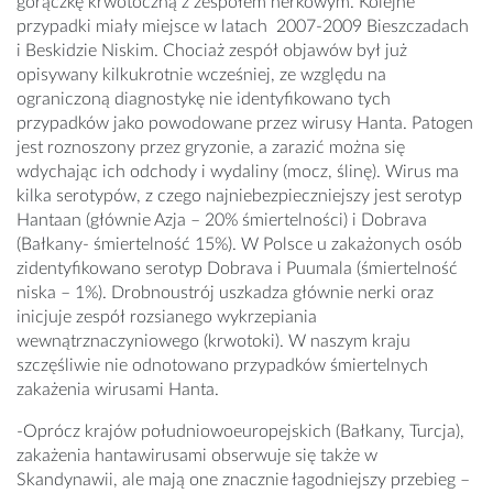
gorączkę krwotoczną z zespołem nerkowym. Kolejne
przypadki miały miejsce w latach 2007-2009 Bieszczadach
i Beskidzie Niskim. Chociaż zespół objawów był już
opisywany kilkukrotnie wcześniej, ze względu na
ograniczoną diagnostykę nie identyfikowano tych
przypadków jako powodowane przez wirusy Hanta. Patogen
jest roznoszony przez gryzonie, a zarazić można się
wdychając ich odchody i wydaliny (mocz, ślinę). Wirus ma
kilka serotypów, z czego najniebezpieczniejszy jest serotyp
Hantaan (głównie Azja – 20% śmiertelności) i Dobrava
(Bałkany- śmiertelność 15%). W Polsce u zakażonych osób
zidentyfikowano serotyp Dobrava i Puumala (śmiertelność
niska – 1%). Drobnoustrój uszkadza głównie nerki oraz
inicjuje zespół rozsianego wykrzepiania
wewnątrznaczyniowego (krwotoki). W naszym kraju
szczęśliwie nie odnotowano przypadków śmiertelnych
zakażenia wirusami Hanta.
-Oprócz krajów południowoeuropejskich (Bałkany, Turcja),
zakażenia hantawirusami obserwuje się także w
Skandynawii, ale mają one znacznie łagodniejszy przebieg –