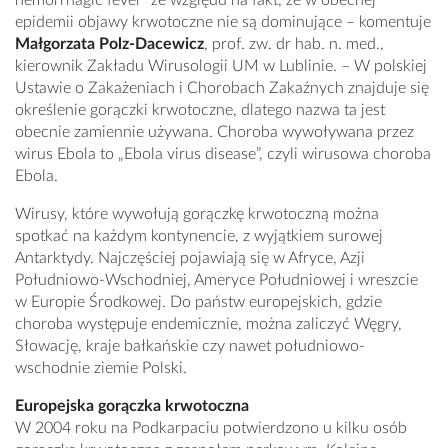
hemorrhagic fever” ze względu na fakt, że w obecnej
epidemii objawy krwotoczne nie są dominujące – komentuje
Małgorzata Polz-Dacewicz
, prof. zw. dr hab. n. med.,
kierownik Zakładu Wirusologii UM w Lublinie. – W polskiej
Ustawie o Zakażeniach i Chorobach Zakaźnych znajduje się
określenie gorączki krwotoczne, dlatego nazwa ta jest
obecnie zamiennie używana. Choroba wywoływana przez
wirus Ebola to „Ebola virus disease”, czyli wirusowa choroba
Ebola.
Wirusy, które wywołują gorączkę krwotoczną można
spotkać na każdym kontynencie, z wyjątkiem surowej
Antarktydy. Najczęściej pojawiają się w Afryce, Azji
Południowo-Wschodniej, Ameryce Południowej i wreszcie
w Europie Środkowej. Do państw europejskich, gdzie
choroba występuje endemicznie, można zaliczyć Węgry,
Słowację, kraje bałkańskie czy nawet południowo-
wschodnie ziemie Polski.
Europejska gorączka krwotoczna
W 2004 roku na Podkarpaciu potwierdzono u kilku osób