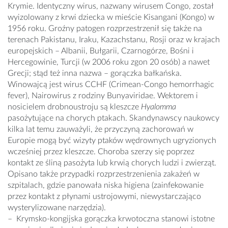
Krymie. Identyczny wirus, nazwany wirusem Congo, został
wyizolowany z krwi dziecka w mieście Kisangani (Kongo) w
1956 roku. Groźny patogen rozprzestrzenił się także na
terenach Pakistanu, Iraku, Kazachstanu, Rosji oraz w krajach
europejskich – Albanii, Bułgarii, Czarnogórze, Bośni i
Hercegowinie, Turcji (w 2006 roku zgon 20 osób) a nawet
Grecji; stąd też inna nazwa – gorączka bałkańska.
Winowajcą jest wirus CCHF (Crimean-Congo hemorrhagic
fever), Nairowirus z rodziny Bunyaviridae. Wektorem i
nosicielem drobnoustroju są kleszcze
Hyalomma
pasożytujące na chorych ptakach. Skandynawscy naukowcy
kilka lat temu zauważyli, że przyczyną zachorowań w
Europie mogą być wizyty ptaków wędrownych ugryzionych
wcześniej przez kleszcze. Choroba szerzy się poprzez
kontakt ze śliną pasożyta lub krwią chorych ludzi i zwierząt.
Opisano także przypadki rozprzestrzenienia zakażeń w
szpitalach, gdzie panowała niska higiena (zainfekowanie
przez kontakt z płynami ustrojowymi, niewystarczająco
wysterylizowane narzędzia).
– Krymsko-kongijska gorączka krwotoczna stanowi istotne