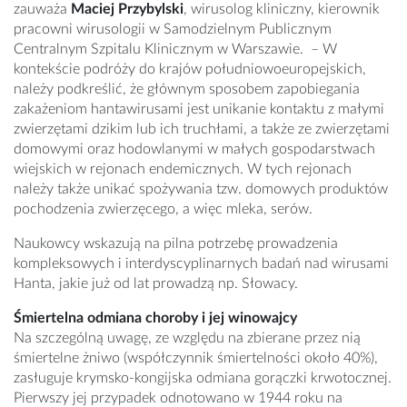
zauważa
Maciej Przybylski
, wirusolog kliniczny, kierownik
pracowni wirusologii w Samodzielnym Publicznym
Centralnym Szpitalu Klinicznym w Warszawie. – W
kontekście podróży do krajów południowoeuropejskich,
należy podkreślić, że głównym sposobem zapobiegania
zakażeniom hantawirusami jest unikanie kontaktu z małymi
zwierzętami dzikim lub ich truchłami, a także ze zwierzętami
domowymi oraz hodowlanymi w małych gospodarstwach
wiejskich w rejonach endemicznych. W tych rejonach
należy także unikać spożywania tzw. domowych produktów
pochodzenia zwierzęcego, a więc mleka, serów.
Naukowcy wskazują na pilna potrzebę prowadzenia
kompleksowych i interdyscyplinarnych badań nad wirusami
Hanta, jakie już od lat prowadzą np. Słowacy.
Śmiertelna odmiana choroby i jej winowajcy
Na szczególną uwagę, ze względu na zbierane przez nią
śmiertelne żniwo (współczynnik śmiertelności około 40%),
zasługuje krymsko-kongijska odmiana gorączki krwotocznej.
Pierwszy jej przypadek odnotowano w 1944 roku na