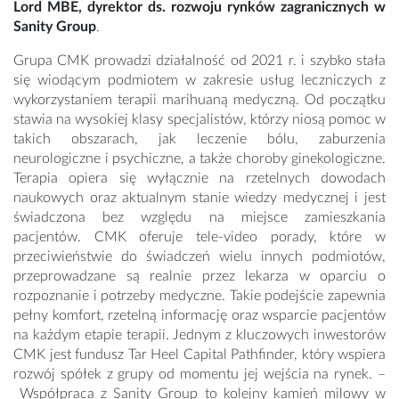
Lord MBE, dyrektor ds. rozwoju rynków zagranicznych w
Sanity Group
.
Grupa CMK prowadzi działalność od 2021 r. i szybko stała
się wiodącym podmiotem w zakresie usług leczniczych z
wykorzystaniem terapii marihuaną medyczną. Od początku
stawia na wysokiej klasy specjalistów, którzy niosą pomoc w
takich obszarach, jak leczenie bólu, zaburzenia
neurologiczne i psychiczne, a także choroby ginekologiczne.
Terapia opiera się wyłącznie na rzetelnych dowodach
naukowych oraz aktualnym stanie wiedzy medycznej i jest
świadczona bez względu na miejsce zamieszkania
pacjentów. CMK oferuje tele-video porady, które w
przeciwieństwie do świadczeń wielu innych podmiotów,
przeprowadzane są realnie przez lekarza w oparciu o
rozpoznanie i potrzeby medyczne. Takie podejście zapewnia
pełny komfort, rzetelną informację oraz wsparcie pacjentów
na każdym etapie terapii. Jednym z kluczowych inwestorów
CMK jest fundusz Tar Heel Capital Pathfinder, który wspiera
rozwój spółek z grupy od momentu jej wejścia na rynek. –
Współpraca z Sanity Group to kolejny kamień milowy w