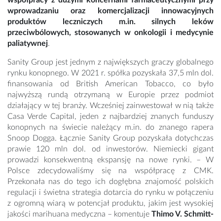
współpracy z dużymi koncernami farmaceutycznymi przy
wprowadzaniu oraz komercjalizacji innowacyjnych
produktów leczniczych m.in. silnych leków
przeciwbólowych, stosowanych w onkologii i medycynie
paliatywnej
.
Sanity Group jest jednym z największych graczy globalnego
rynku konopnego. W 2021 r. spółka pozyskała 37,5 mln dol.
finansowania od British American Tobacco, co było
najwyższą rundą otrzymaną w Europie przez podmiot
działający w tej branży. Wcześniej zainwestował w nią także
Casa Verde Capital, jeden z najbardziej znanych funduszy
konopnych na świecie należący m.in. do znanego rapera
Snoop Dogga. Łącznie Sanity Group pozyskała dotychczas
prawie 120 mln dol. od inwestorów. Niemiecki gigant
prowadzi konsekwentną ekspansję na nowe rynki. – W
Polsce zdecydowaliśmy się na współpracę z CMK.
Przekonała nas do tego ich dogłębna znajomość polskich
regulacji i świetna strategia dotarcia do rynku w połączeniu
z ogromną wiarą w potencjał produktu, jakim jest wysokiej
jakości marihuana medyczna – komentuje
Thimo V. Schmitt-