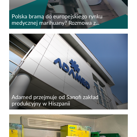
Polska bramą do europejskiego rynku
medycznej marihuany? Rozmowa z...
O łódzkiej firmie farmaceutycznej CanPoland,
mającej zezwolenie na obrót medyczną
marihuaną, zrobiło się szczególnie głośno na
początku bieżącego roku. Wszystko za sprawą
spektakularnej kampanii...
Adamed przejmuje od Sanofi zakład
produkcyjny w Hiszpanii
Adamed Pharma podpisał wstępne
porozumienie z Sanofi dotyczące przejęcia
zakładu produkcyjnego w Riells i Viabrea w