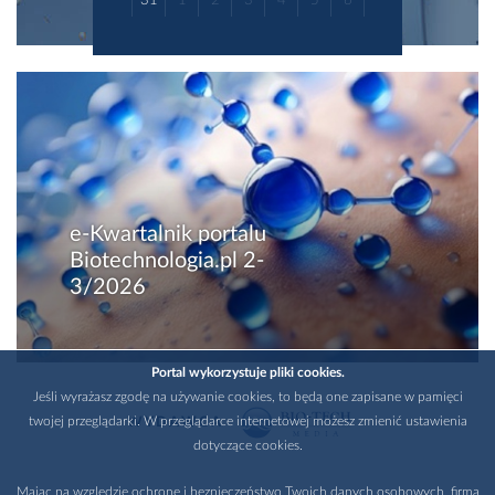
e-Kwartalnik portalu
Biotechnologia.pl 2-
3/2026
Portal wykorzystuje pliki cookies.
Jeśli wyrażasz zgodę na używanie cookies, to będą one zapisane w pamięci
twojej przeglądarki. W przeglądarce internetowej możesz zmienić ustawienia
WYDAWCA
dotyczące cookies.
Mając na względzie ochronę i bezpieczeństwo Twoich danych osobowych, firma