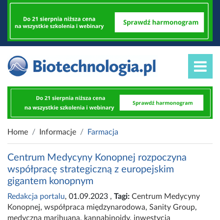
Home
Informacje
Farmacja
Centrum Medycyny Konopnej rozpoczyna
współpracę strategiczną z europejskim
gigantem konopnym
Redakcja portalu
, 01.09.2023
,
Tagi:
Centrum Medycyny
Konopnej
,
współpraca międzynarodowa
,
Sanity Group
,
medyczna marihuana
,
kannabinoidy
,
inwestycja