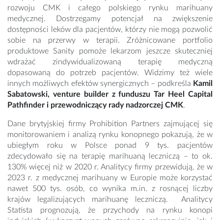
rozwoju CMK i całego polskiego rynku marihuany
medycznej. Dostrzegamy potencjał na zwiększenie
dostępności leków dla pacjentów, którzy nie mogą pozwolić
sobie na przerwy w terapii. Zróżnicowane portfolio
produktowe Sanity pomoże lekarzom jeszcze skuteczniej
wdrażać zindywidualizowaną terapię medyczną
dopasowaną do potrzeb pacjentów. Widzimy też wiele
innych możliwych efektów synergicznych – podkreśla
Kamil
Sabatowski, venture builder z funduszu Tar Heel Capital
Pathfinder i przewodniczący rady nadzorczej CMK
.
Dane brytyjskiej firmy Prohibition Partners zajmującej się
monitorowaniem i analizą rynku konopnego pokazują, że w
ubiegłym roku w Polsce ponad 9 tys. pacjentów
zdecydowało się na terapię marihuaną leczniczą – to ok.
130% więcej niż w 2020 r. Analitycy firmy przewidują, że w
2023 r. z medycznej marihuany w Europie może korzystać
nawet 500 tys. osób, co wynika m.in. z rosnącej liczby
krajów legalizujących marihuanę leczniczą. Analitycy
Statista prognozują, że przychody na rynku konopi