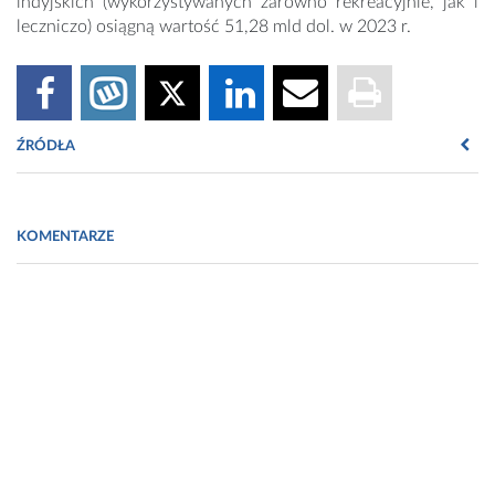
indyjskich (wykorzystywanych zarówno rekreacyjnie, jak i
leczniczo) osiągną wartość 51,28 mld dol. w 2023 r.
ŹRÓDŁA
Fot. https://pixabay.com/pl/photos/li%C5%9B%C4%87-
marihuany-li%C5%9B%C4%87-konopi-5315561/
KOMENTARZE