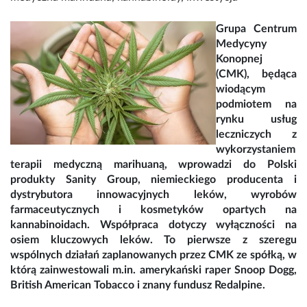
Grupa Centrum
Medycyny
Konopnej
(CMK), będąca
wiodącym
podmiotem na
rynku usług
leczniczych z
wykorzystaniem
terapii medyczną marihuaną, wprowadzi do Polski
produkty Sanity Group, niemieckiego producenta i
dystrybutora innowacyjnych leków, wyrobów
farmaceutycznych i kosmetyków opartych na
kannabinoidach. Współpraca dotyczy wyłączności na
osiem kluczowych leków. To pierwsze z szeregu
wspólnych działań zaplanowanych przez CMK ze spółką, w
którą zainwestowali m.in. amerykański raper Snoop Dogg,
British American Tobacco i znany fundusz Redalpine.