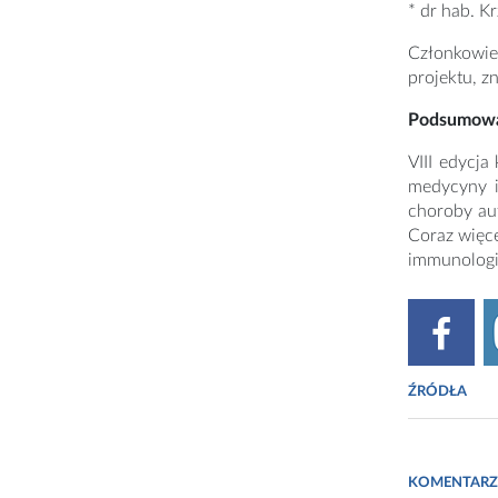
* dr hab. Kr
Członkowie
projektu, z
Podsumow
VIII edycja
medycyny i
choroby au
Coraz więc
immunologi
ŹRÓDŁA
Fot. https:/
KOMENTARZ