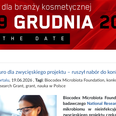
euro dla zwycięskiego projektu – ruszył nabór do k
rtalu
, 19.06.2026
,
Tagi:
Biocodex Microbiota Foundation
,
konk
esearch Grant
,
grant
,
nauka w Polsce
Biocodex Microbiota Founda
badawczego
National Resea
mikrobiomu w nieinfekcyj
zwycięskiego projektu czek