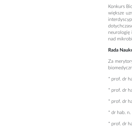
Konkurs Bio
większe uz
interdyscy
dotychczaso
neurologię 
nad mikrobi
Rada Nauko
Za merytor
biomedyczn
* prof. dr 
* prof. dr 
* prof. dr 
* dr hab. n
* prof. dr 