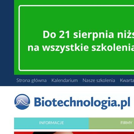
Strona główna
Kalendarium
Nasze szkolenia
Kwarta
INFORMACJE
FIRMY