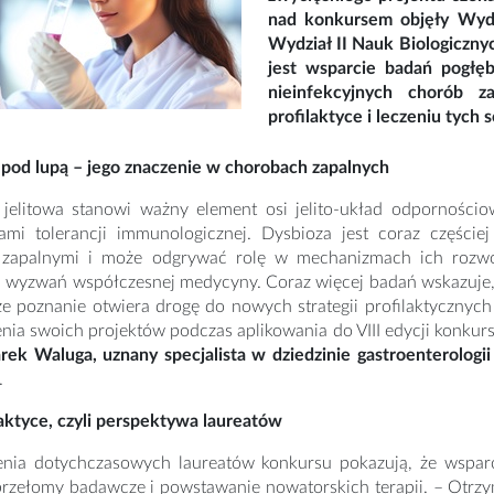
nad konkursem objęły Wydz
Wydział II Nauk Biologiczny
jest wsparcie badań pogłę
nieinfekcyjnych chorób z
profilaktyce i leczeniu tych 
pod lupą – jego znaczenie w chorobach zapalnych
 jelitowa stanowi ważny element osi jelito-układ odpornośc
mi tolerancji immunologicznej. Dysbioza jest coraz części
zapalnymi i może odgrywać rolę w mechanizmach ich rozwoj
 wyzwań współczesnej medycyny. Coraz więcej badań wskazuje, 
sze poznanie otwiera drogę do nowych strategii profilaktyczny
nia swoich projektów podczas aplikowania do VIII edycji konku
rek Waluga, uznany specjalista w dziedzinie gastroenterolog
.
aktyce, czyli perspektywa laureatów
nia dotychczasowych laureatów konkursu pokazują, że wsparc
przełomy badawcze i powstawanie nowatorskich terapii. – Otrzy