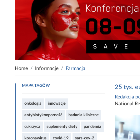
Home
Informacje
Farmacja
MAPA TAGÓW
25 tys. 
Redakcja po
National R
onkologia
innowacje
antybiotykooporność
badania kliniczne
cukrzyca
suplementy diety
pandemia
koronawirus
covid-19
sars-cov-2