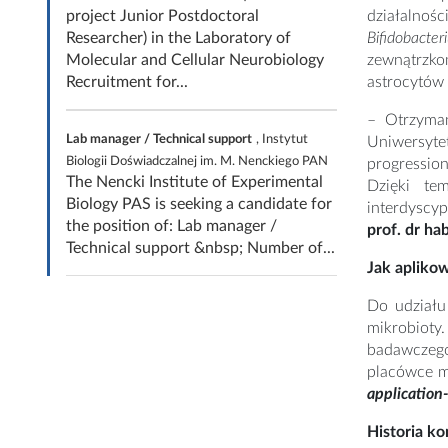
project Junior Postdoctoral
działalnoś
Researcher) in the Laboratory of
Bifidobacter
Molecular and Cellular Neurobiology
zewnątrzko
Recruitment for...
astrocytów
– Otrzyma
Lab manager / Technical support
, Instytut
Uniwersyte
Biologii Doświadczalnej im. M. Nenckiego PAN
progressio
The Nencki Institute of Experimental
Dzięki te
Biology PAS is seeking a candidate for
interdyscy
the position of: Lab manager /
prof. dr ha
Technical support &nbsp; Number of...
Jak apliko
Do udziału
mikrobioty.
badawczego.
placówce m
applicatio
Historia k