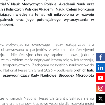
iał V Nauk Medycznych Polskiej Akademii Nauk oraz
ch i Rolniczych Polskiej Akademii Nauk. Celem konkursu
biających wiedzę na temat roli mikrobiomu w rozwoju
apalnych oraz jego potencjalnego wykorzystania w
schorzeń.
iowy, wpływając na równowagę między reakcją zapalną a
ej obserwowana u pacjentów z wieloma nieinfekcyjnymi
u. – Nieinfekcyjne choroby zapalne stanowią jedno z
że mikrobiom może odgrywać istotną rolę w ich rozwoju,
ch i terapeutycznych. Zachęcam wszystkich naukowców do
rsu National Research Grant 2026 – podkreśla
prof. dr hab.
ii i przewodniczący Rady Naukowej Biocodex Microbiota
ie w ramach National Research Grant przekłada się na
many grant stanowi kluczowe wsparcie dla rozwoju mojej