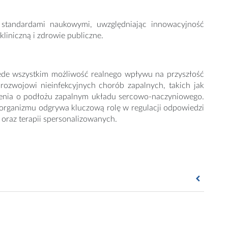
 standardami naukowymi, uwzględniając innowacyjność
liniczną i zdrowie publiczne.
rzede wszystkim możliwość realnego wpływu na przyszłość
ozwojowi nieinfekcyjnych chorób zapalnych, takich jak
orzenia o podłożu zapalnym układu sercowo-naczyniowego.
organizmu odgrywa kluczową rolę w regulacji odpowiedzi
oraz terapii spersonalizowanych.
63462/