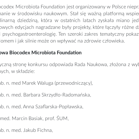
codex Microbiota Foundation jest organizowany w Polsce nieprze
nanie w środowisku naukowym. Stał się ważną platformą wspie
plinarną dziedziną, która w ostatnich latach zyskała miano 
wych edycjach nagradzane były projekty, które łączyły różne dzi
i psychogastroenterologię. Ten szeroki zakres tematyczny pokaz
omem i jak silnie może on wpływać na zdrowie człowieka.
wa Biocodex Microbiota Foundation
yczną stronę konkursu odpowiada Rada Naukowa, złożona z wyb
ych, w składzie:
hab. n. med Marek Waluga (przewodniczący),
hab. n. med. Barbara Skrzydło-Radomańska,
hab. n. med. Anna Szaflarska-Popławska,
. med. Marcin Basiak, prof. ŚUM,
hab. n. med. Jakub Fichna,