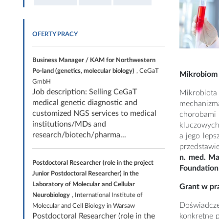
OFERTY PRACY
Business Manager / KAM for Northwestern
Po-land (genetics, molecular biology)
, CeGaT
Mikrobiom 
GmbH
Job description: Selling CeGaT
Mikrobiota
medical genetic diagnostic and
mechanizma
customized NGS services to medical
chorobami 
institutions/MDs and
kluczowych
research/biotech/pharma...
a jego lep
przedstawie
n. med. Ma
Postdoctoral Researcher (role in the project
Foundation
Junior Postdoctoral Researcher) in the
Laboratory of Molecular and Cellular
Grant w pr
Neurobiology
, International Institute of
Doświadcze
Molecular and Cell Biology in Warsaw
Postdoctoral Researcher (role in the
konkretne 