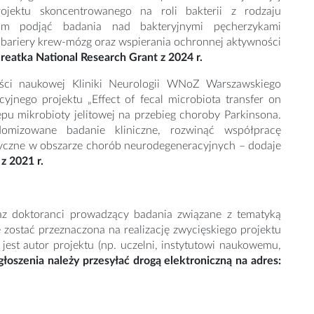
projektu skoncentrowanego na roli bakterii z rodzaju
m podjąć badania nad bakteryjnymi pęcherzykami
bariery krew-mózg oraz wspierania ochronnej aktywności
reatka National Research Grant z 2024 r.
ci naukowej Kliniki Neurologii WNoZ Warszawskiego
jnego projektu „Effect of fecal microbiota transfer on
u mikrobioty jelitowej na przebieg choroby Parkinsona.
mizowane badanie kliniczne, rozwinąć współpracę
tyczne w obszarze chorób neurodegeneracyjnych – dodaje
z 2021 r.
raz doktoranci prowadzący badania związane z tematyką
 zostać przeznaczona na realizację zwycięskiego projektu
jest autor projektu (np. uczelni, instytutowi naukowemu,
oszenia należy przesyłać drogą elektroniczną na adres: