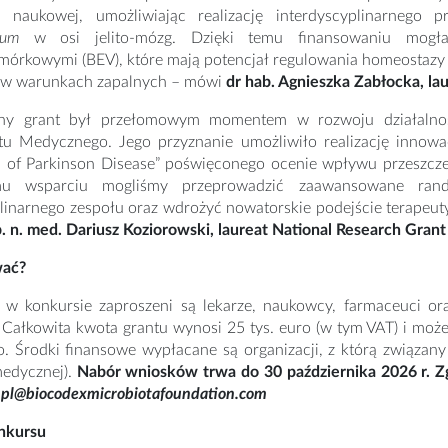
ci naukowej, umożliwiając realizację interdyscyplinarnego 
ium
w osi jelito-mózg. Dzięki temu finansowaniu mogła
mórkowymi (BEV), które mają potencjał regulowania homeostazy 
 w warunkach zapalnych – mówi
dr hab. Agnieszka Zabłocka, lau
ny grant był przełomowym momentem w rozwoju działalnoś
tu Medycznego. Jego przyznanie umożliwiło realizację innowacy
n of Parkinson Disease” poświęconego ocenie wpływu przeszczep
mu wsparciu mogliśmy przeprowadzić zaawansowane rando
plinarnego zespołu oraz wdrożyć nowatorskie podejście terapeu
b. n. med. Dariusz Koziorowski, laureat National Research Grant 
wać?
 w konkursie zaproszeni są lekarze, naukowcy, farmaceuci o
 Całkowita kwota grantu wynosi 25 tys. euro (w tym VAT) i może
 Środki finansowe wypłacane są organizacji, z którą związany 
edycznej).
Nabór wniosków trwa do 30 października 2026 r. Zgł
n-pl@biocodexmicrobiotafoundation.com
onkursu