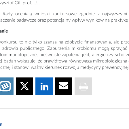
zysztof Gil, prof. UJ.
 Rady oceniają wnioski konkursowe zgodnie z najwyższymi
naczenie badawcze oraz potencjalny wpływ wyników na praktykę k
anie
 konkursu to nie tylko szansa na zdobycie finansowania, ale p
 zdrowia publicznego. Zaburzenia mikrobiomu mogą sprzyjać r
toimmunologiczne, nieswoiste zapalenia jelit, alergie czy sch
ej badań wskazuje, że prawidłowa równowaga mikrobiologiczna 
cznej i stanowi ważny kierunek rozwoju medycyny prewencyjnej 
/pixabay.com/pl/illustrations/ai-generowane-laboratorium-badania-85
E