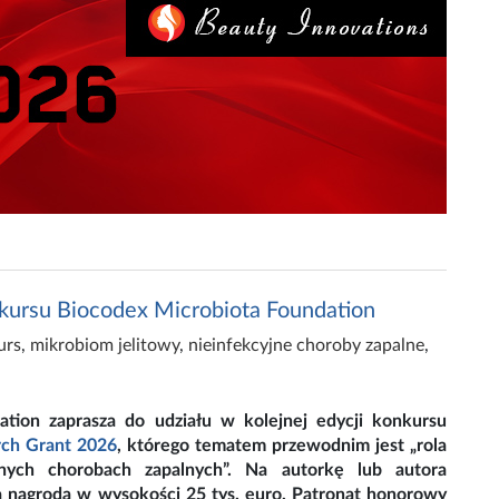
onkursu Biocodex Microbiota Foundation
urs
,
mikrobiom jelitowy
,
nieinfekcyjne choroby zapalne
,
tion zaprasza do udziału w kolejnej edycji konkursu
rch Grant 2026
, którego tematem przewodnim jest „rola
nych chorobach zapalnych”. Na autorkę lub autora
a nagroda w wysokości 25 tys. euro. Patronat honorowy