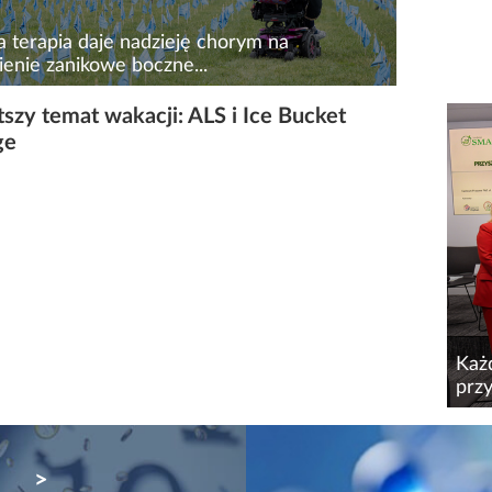
a terapia daje nadzieję chorym na
ienie zanikowe boczne...
 roku ok. 800 osób w Polsce słyszy diagnozę
szy temat wakacji: ALS i Ice Bucket
ienia zanikowego bocznego (ALS/SLA). To
ge
 szybko postępująca choroba
generacyjna prowadząca do utraty
ci, możliwości...
Każ
przy
Osta
zani
NEXT
śmie