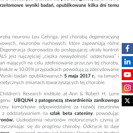
ą przełomowe wyniki badań, opublikowane kilka dni temu
robą neuronu Lou Gehriga, jest chorobą degeneracyjną
owych, neuronów ruchowych, które zapewniają różne
 Degeneracja doprowadza do postępującej utraty kontroli
ALS jest najczęściej „ciężka niewydolność oddechowa” i
ań mających na celu zdefiniowanie przyczyn tej choroby,
jednakże w 10,05% przypadkach powodują ją zdecydowanie
e. Wyniki badań opublikowanych
5 maja 2017 r.
, na łamach
enetycznych zmianach towarzyszących tej chorobie.
ildren’s Research Institute at Ann & Robert H. Lurie
nt genu
UBQLN4 z patogenezą stwardnienia zanikowego
rocesy komórkowe odpowiedzialne za rozwój neuronów
N z oddziaływaniem na
szlak beta cateniny
, powodując
ronów.
Uszkodzenia neuronów motorycznych czynią je
zyczyniając się do progresu choroby. Odkrycie to daje