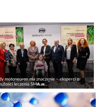
dy motoneuron ma znaczenie – eksperci o
szłości leczenia SMA w...
tnie lata to rewolucja w leczeniu rdzeniowego
ku mięśni (SMA), która doprowadziła do zmiany
rtelnej choroby w schorzenie przewlekłe. W