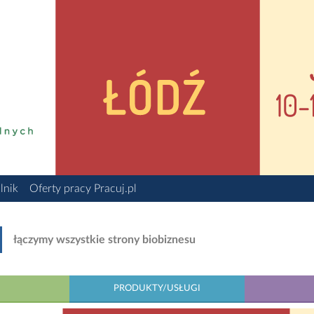
lnik
Oferty pracy Pracuj.pl
łączymy wszystkie strony biobiznesu
PRODUKTY/USŁUGI