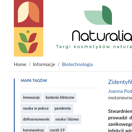
Home
Informacje
Biotechnologia
MAPA TAGÓW
Zidentyf
Joanna Pod
motoneuro
innowacje
badania kliniczne
nauka w polsce
pandemia
Stwardnien
prowadzi d
dofinansowanie
nauka i biznes
zanikowego
koronawirus
covid-19
infekcji w