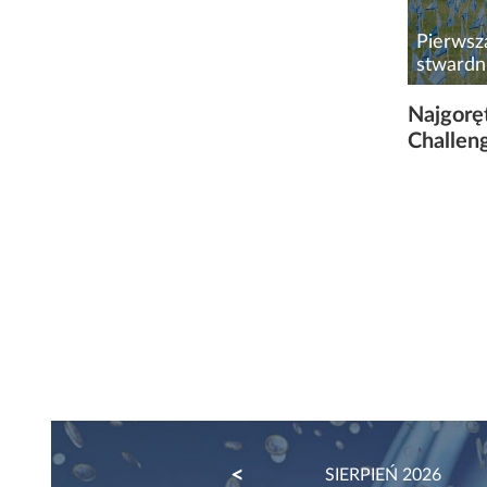
Pierwsz
stwardn
Każdego
Najgoręt
stwardn
Challen
rzadka,
neurode
sprawnoś
PREVIOUS
SIERPIEŃ 2026