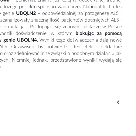
nową
– ponieważ znamy już kolejny klocek w tej trudnej
ią dużego projektu sponsorowaną przez National Institutes
 w genie
UBQLN2
– odpowiedzialnej za patogenezę ALS i
zeanalizowały znaczną ilość pacjentów dotkniętych ALS i
ię mutacją. Posługując się znanym już także w Polsce
adzili doświadczenie, w którym
blokując za pomocą
 w genie UBQLN4.
Wyniki tego doświadczenia dają nowe
 ALS. Oczywiście by potwierdzić ten efekt i dokładnie
go oraz zdefiniować inne związki o podobnym działaniu jak
ych. Niemniej jednak, przedstawione wyniki wydają się
S.