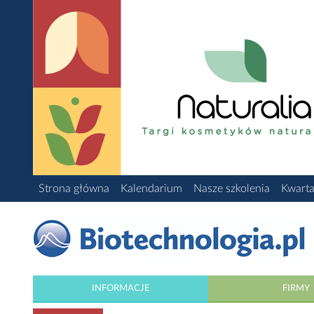
Strona główna
Kalendarium
Nasze szkolenia
Kwarta
INFORMACJE
FIRMY