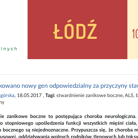
ikowano nowy gen odpowiedzialny za przyczyny sta
górska
, 18.05.2017
,
Tagi:
stwardnienie zanikowe boczne
,
ALS
,
ny
ie zanikowe boczne to postępująca choroba neurologiczna. 
o stopniowego upośledzenia funkcji wszystkich mięśni ciała
 bocznego są niejednoznaczne. Przypuszcza się, że choroba 
irusowej, oddziaływania wolnych rodników tlenowych lub tok