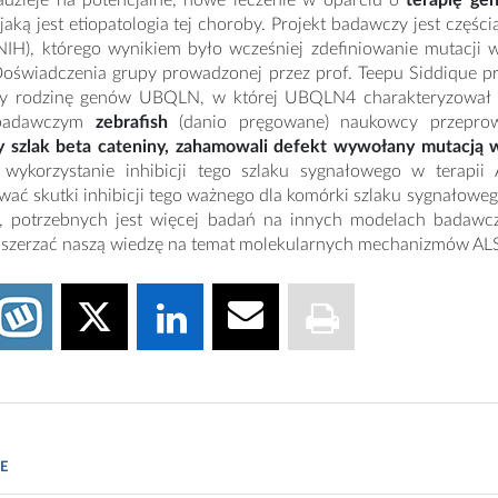
dzieje na potencjalne, nowe leczenie w oparciu o
terapię ge
jaką jest etiopatologia tej choroby. Projekt badawczy jest częśc
(NIH), którego wynikiem było wcześniej zdefiniowanie mutacji
Doświadczenia grupy prowadzonej przez prof. Teepu Siddique pr
ły rodzinę genów UBQLN, w której UBQLN4 charakteryzował s
badawczym
zebrafish
(danio pręgowane) naukowcy przeprow
 szlak beta cateniny, zahamowali defekt wywołany mutacją
 wykorzystanie inhibicji tego szlaku sygnałowego w terapii
wać skutki inhibicji tego ważnego dla komórki szlaku sygnałowe
, potrzebnych jest więcej badań na innych modelach badawcz
oszerzać naszą wiedzę na temat molekularnych mechanizmów AL
rosciencenews.com/als-gene-6677/
E