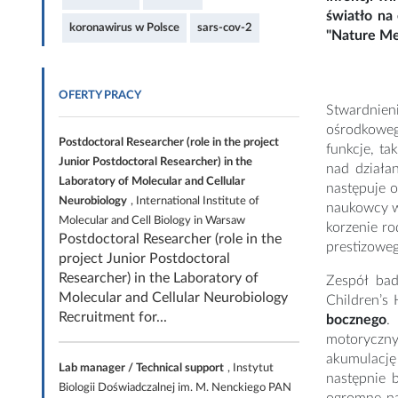
światło na
koronawirus w Polsce
sars-cov-2
"Nature Me
OFERTY PRACY
Stwardnien
ośrodkowe
Postdoctoral Researcher (role in the project
funkcje, ta
Junior Postdoctoral Researcher) in the
nad działa
Laboratory of Molecular and Cellular
następuje o
Neurobiology
, International Institute of
naukowcy w
Molecular and Cell Biology in Warsaw
korzenie r
Postdoctoral Researcher (role in the
prestizowe
project Junior Postdoctoral
Researcher) in the Laboratory of
Zespół bad
Molecular and Cellular Neurobiology
Children’s
Recruitment for...
bocznego
.
motoryczn
akumulację
Lab manager / Technical support
, Instytut
następnie 
Biologii Doświadczalnej im. M. Nenckiego PAN