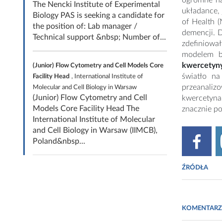
ogromne na
The Nencki Institute of Experimental
układance, 
Biology PAS is seeking a candidate for
of Health 
the position of: Lab manager /
demencji. 
Technical support &nbsp; Number of...
zdefiniowa
modelem 
kwercetyny
(Junior) Flow Cytometry and Cell Models Core
światło na
Facility Head
, International Institute of
przeanalizo
Molecular and Cell Biology in Warsaw
(Junior) Flow Cytometry and Cell
kwercetyna
Models Core Facility Head The
znacznie p
International Institute of Molecular
and Cell Biology in Warsaw (IIMCB),
Poland&nbsp...
ŹRÓDŁA
http://neu
KOMENTARZ