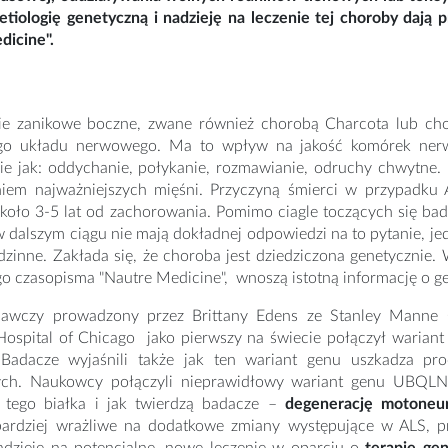
 etiologię genetyczną i nadzieję na leczenie tej choroby daj
dicine".
ie zanikowe boczne, zwane również chorobą Charcota lub cho
go układu nerwowego. Ma to wpływ na jakość komórek nerw
kie jak: oddychanie, połykanie, rozmawianie, odruchy chwytne.
niem najważniejszych mięśni. Przyczyną śmierci w przypadku 
koło 3-5 lat od zachorowania. Pomimo ciagle toczących się bad
 dalszym ciągu nie mają dokładnej odpowiedzi na to pytanie, 
odzinne. Zakłada się, że choroba jest dziedziczona genetyczni
go czasopisma
"Nautre Medicine", wnoszą istotną informację o g
awczy prowadzony przez Brittany Edens ze Stanley Manne Ch
 Hospital of Chicago jako pierwszy na świecie połączył waria
 Badacze wyjaśnili także jak ten wariant genu uszkadza p
ych. Naukowcy połączyli nieprawidłowy wariant genu UBQL
 tego białka i jak twierdzą badacze –
degenerację motoneu
bardziej wrażliwe na dodatkowe zmiany występujące w ALS, pr