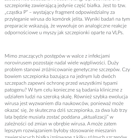
szczepionkę zawierającą jedynie część białka. Jest to tzw.
„cząstka P” – wystający fragment odpowiedzialny za
przyleganie wirusa do komórek jelita. Wyniki badań na tym
preparacie wskazują, że wywołuje on analogiczne reakcje
odpornościowe u myszy jak szczepionki oparte na VLPs.
Mimo znaczących postępów w walce z infekcjami
norovirusem pozostaje nadal wiele wątpliwości. Duży
problem stanowi zróżnicowanie genetyczne szczepów. Czy
bowiem szczepionka bazująca na jednym lub dwóch
szczepach zapewni ochronę przed wszystkimi typami
patogenu? W tym celu konieczne są badania kliniczne z
udziałem ludzi na szeroką skalę. Również szybka ewolucja
wirusa jest wyzwaniem dla naukowców, ponieważ może
okazać się, że skuteczna dziś szczepionka, za dwa lub trzy
lata będzie musiała zostać poddana „aktualizacji” w
zależności od zmian w obrębie wirusa. A może zatem
lepszym rozwiązaniem byłoby stosowanie mieszanin
zawierających białka izolowane z kilku różnych szczepów