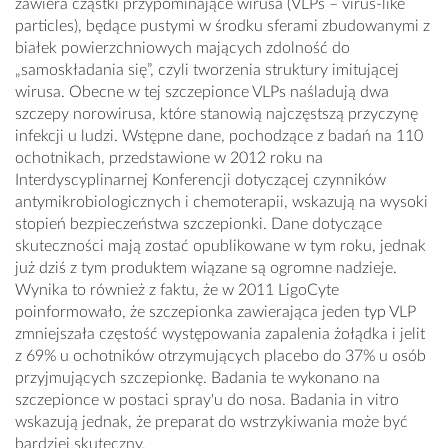
zawiera cząstki przypominające wirusa (VLPs – virus-like
particles), będące pustymi w środku sferami zbudowanymi z
białek powierzchniowych mających zdolność do
„samoskładania się”, czyli tworzenia struktury imitującej
wirusa. Obecne w tej szczepionce VLPs naśladują dwa
szczepy norowirusa, które stanowią najczęstszą przyczynę
infekcji u ludzi. Wstępne dane, pochodzące z badań na 110
ochotnikach, przedstawione w 2012 roku na
Interdyscyplinarnej Konferencji dotyczącej czynników
antymikrobiologicznych i chemoterapii, wskazują na wysoki
stopień bezpieczeństwa szczepionki. Dane dotyczące
skuteczności mają zostać opublikowane w tym roku, jednak
już dziś z tym produktem wiązane są ogromne nadzieje.
Wynika to również z faktu, że w 2011 LigoCyte
poinformowało, że szczepionka zawierająca jeden typ VLP
zmniejszała częstość występowania zapalenia żołądka i jelit
z 69% u ochotników otrzymujących placebo do 37% u osób
przyjmujących szczepionkę. Badania te wykonano na
szczepionce w postaci spray'u do nosa. Badania in vitro
wskazują jednak, że preparat do wstrzykiwania może być
bardziej skuteczny.