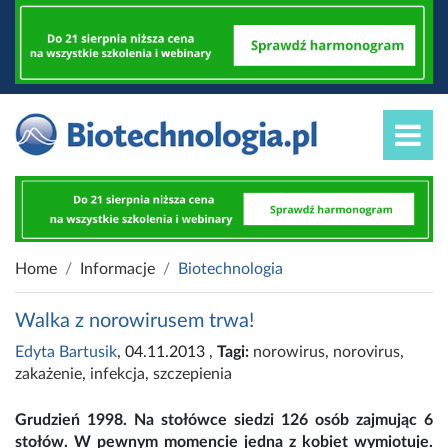
Home
Informacje
Biotechnologia
Walka z norowirusem trwa!
Edyta Bartusik
, 04.11.2013
,
Tagi:
norowirus
,
norovirus
,
zakażenie
,
infekcja
,
szczepienia
Grudzień 1998. Na stołówce siedzi 126 osób zajmując 6
stołów. W pewnym momencie jedna z kobiet wymiotuje.