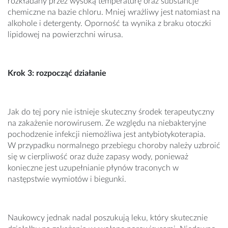
rozkładany przez wysoką temperaturę oraz substancje
chemiczne na bazie chloru. Mniej wrażliwy jest natomiast na
alkohole i detergenty. Oporność ta wynika z braku otoczki
lipidowej na powierzchni wirusa.
Krok 3: rozpocząć działanie
Jak do tej pory nie istnieje skuteczny środek terapeutyczny
na zakażenie norowirusem. Ze względu na niebakteryjne
pochodzenie infekcji niemożliwa jest antybiotykoterapia.
W przypadku normalnego przebiegu choroby należy uzbroić
się w cierpliwość oraz duże zapasy wody, ponieważ
konieczne jest uzupełnianie płynów traconych w
następstwie wymiotów i biegunki.
Naukowcy jednak nadal poszukują leku, który skutecznie