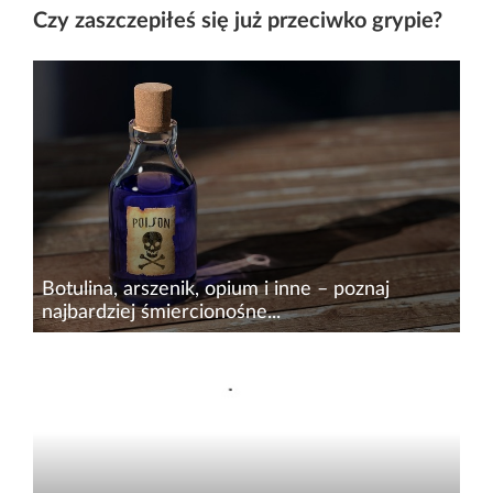
Zawzięta walka z nawracającymi infekcjami dróg
Czy zaszczepiłeś się już przeciwko grypie?
moczowych przyjęła nową formę dzięki
szczepionce Uromune. Metoda będąca dziełem
naukowców ze szpitala Royal Berkshire w
Wielkiej Brytanii gwarantuje...
Botulina, arszenik, opium i inne – poznaj
najbardziej śmiercionośne...
Trucizna uchodzi za synonim śmierci – czasami
szybkiej, innym razem długiej i bolesnej. Kiedyś
trudna do wykrycia i dlatego popularna m.in.
wśród elit próbujących wyeliminować
politycznych oponentów...