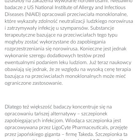
działałby na zakażenia wywołane norowirusami. Niedawno
badacze z US National Institute of Allergy and Infectious
Diseases (NIAID) opracowali przeciwciała monoklonalne,
które wykazały zdolność neutralizacji ludzkiego norowirusa
i zatrzymywały infekcję u szympansów. Substancje
terapeutyczne bazujące na przeciwciałach tego typu
mogłyby zostać wykorzystane do zapobiegania
rozprzestrzeniania się norowirusa. Konieczne jest jednak
wykonanie szeregu dodatkowych testów przed
ewentualnymi podaniem leku ludziom. Już teraz naukowcy
obawiają się jednak, że ze względu na wysoką cenę terapia
bazująca na przeciwciałach monoklonalnych może mieć
ograniczone zastosowanie.
Dlatego też większość badaczy koncentruje się na
opracowaniu tańszej alternatywy – szczepionek
zapobiegających infekcjom. Wiodąca szczepionka jest
opracowywana przez LigoCyte Pharmaceuticals, przejęte
przez japońskiego giganta – firmę Takeda. Szczepionka ta