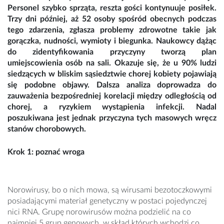
Personel szybko sprząta, reszta gości kontynuuje posiłek.
Trzy dni później, aż 52 osoby spośród obecnych podczas
tego zdarzenia, zgłasza problemy zdrowotne takie jak
gorączka, nudności, wymioty i biegunka. Naukowcy dążąc
do zidentyfikowania przyczyny tworzą plan
umiejscowienia osób na sali. Okazuje się, że u 90% ludzi
siedzących w bliskim sąsiedztwie chorej kobiety pojawiają
się podobne objawy. Dalsza analiza doprowadza do
zauważenia bezpośredniej korelacji między odległością od
chorej, a ryzykiem wystąpienia infekcji. Nadal
poszukiwana jest jednak przyczyna tych masowych wręcz
stanów chorobowych.
Krok 1: poznać wroga
Norowirusy, bo o nich mowa, są wirusami bezotoczkowymi
posiadającymi materiał genetyczny w postaci pojedynczej
nici RNA. Grupę norowirusów można podzielić na co
najmniej 5 grup genowych, w skład których wchodzi co