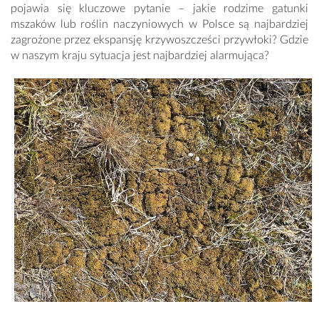
pojawia się kluczowe pytanie – jakie rodzime gatunki
mszaków lub roślin naczyniowych w Polsce są najbardziej
zagrożone przez ekspansję krzywoszcześci przywłoki? Gdzie
w naszym kraju sytuacja jest najbardziej alarmująca?