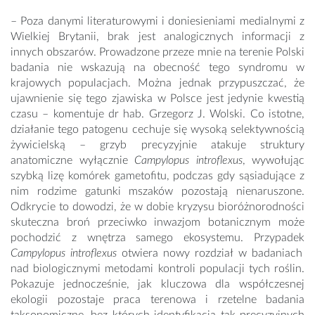
– Poza danymi literaturowymi i doniesieniami medialnymi z
Wielkiej Brytanii, brak jest analogicznych informacji z
innych obszarów. Prowadzone przeze mnie na terenie Polski
badania nie wskazują na obecność tego syndromu w
krajowych populacjach. Można jednak przypuszczać, że
ujawnienie się tego zjawiska w Polsce jest jedynie kwestią
czasu – komentuje dr hab. Grzegorz J. Wolski. Co istotne,
działanie tego patogenu cechuje się wysoką selektywnością
żywicielską – grzyb precyzyjnie atakuje struktury
anatomiczne wyłącznie
Campylopus introflexus
, wywołując
szybką lizę komórek gametofitu, podczas gdy sąsiadujące z
nim rodzime gatunki mszaków pozostają nienaruszone.
Odkrycie to dowodzi, że w dobie kryzysu bioróżnorodności
skuteczna broń przeciwko inwazjom botanicznym może
pochodzić z wnętrza samego ekosystemu. Przypadek
Campylopus introflexus
otwiera nowy rozdział w badaniach
nad biologicznymi metodami kontroli populacji tych roślin.
Pokazuje jednocześnie, jak kluczowa dla współczesnej
ekologii pozostaje praca terenowa i rzetelne badania