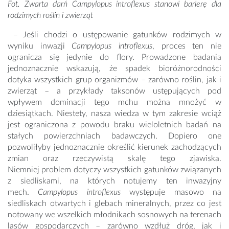
Fot. Zwarta darń Campylopus introflexus stanowi barierę dla
rodzimych roślin i zwierząt
– Jeśli chodzi o ustępowanie gatunków rodzimych w
wyniku inwazji
Campylopus introflexus
, proces ten nie
ogranicza się jedynie do flory. Prowadzone badania
jednoznacznie wskazują, że spadek bioróżnorodności
dotyka wszystkich grup organizmów – zarówno roślin, jak i
zwierząt – a przykłady taksonów ustępujących pod
wpływem dominacji tego mchu można mnożyć w
dziesiątkach. Niestety, nasza wiedza w tym zakresie wciąż
jest ograniczona z powodu braku wieloletnich badań na
stałych powierzchniach badawczych. Dopiero one
pozwoliłyby jednoznacznie określić kierunek zachodzących
zmian oraz rzeczywistą skalę tego zjawiska.
Niemniej problem dotyczy wszystkich gatunków związanych
z siedliskami, na których notujemy ten inwazyjny
mech.
Campylopus introflexus
występuje masowo na
siedliskach otwartych i glebach mineralnych, przez co jest
notowany we wszelkich młodnikach sosnowych na terenach
lasów gospodarczych – zarówno wzdłuż dróg, jak i