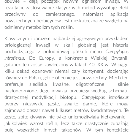
obuwie – dają początek nowym ogniskom inwazji. W
rezultacie zastosowanie klasycznych metod wywołuje efekt
przeciwny do zamierzonego, natomiast aplikacja
powszechnych herbicydów jest nieskuteczna ze względu na
odmienny metabolizm tych roślin.
Klasycznym i zarazem najbardziej agresywnym przykładem
briologicznej inwazji w skali globalnej jest historia
pochodzącego z południowej półkuli mchu
Campylopus
introflexus
. Do Europy, a konkretnie Wielkiej Brytanii,
gatunek ten został zawleczony w latach 40. XX w. W ciągu
kilku dekad opanował niemal cały kontynent, docierając
również do Polski, gdzie obecnie jest powszechny. Mech ten
preferuje siedliska kwaśne, oligotroficzne i silnie
nasłonecznione. Jego inwazja przebiega według schematu
drastycznej modyfikacji biotopu.
Campylopus introflexus
tworzy niezwykle gęste, zwarte darnie, które mogą
zajmować obszar nawet kilkuset metrów kwadratowych. Te
gęste, zbite dywany nie tylko uniemożliwiają kiełkowanie i
jakikolwiek wzrost roślin, lecz także drastycznie zubażają
pulę wszystkich innych taksonów. W tym kontekście