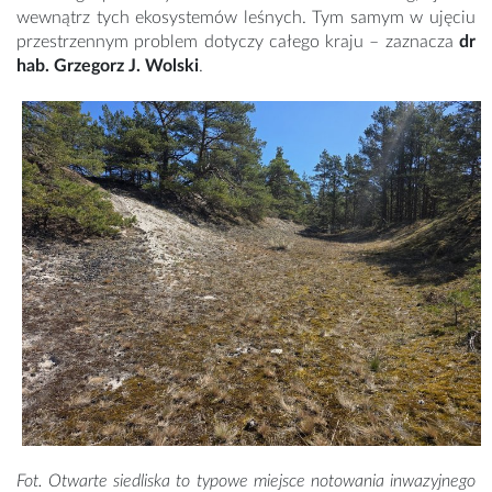
wewnątrz tych ekosystemów leśnych. Tym samym w ujęciu
przestrzennym problem dotyczy całego kraju – zaznacza
dr
hab. Grzegorz J. Wolski
.
Fot. Otwarte siedliska to typowe miejsce notowania inwazyjnego