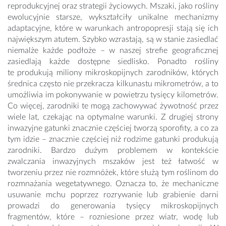
reprodukcyjnej oraz strategii życiowych. Mszaki, jako rośliny
ewolucyjnie starsze, wykształciły unikalne mechanizmy
adaptacyjne, które w warunkach antropopresji stają się ich
największym atutem. Szybko wzrastają, są w stanie zasiedlać
niemalże każde podłoże – w naszej strefie geograficznej
zasiedlają każde dostępne siedlisko. Ponadto rośliny
te produkują miliony mikroskopijnych zarodników, których
średnica często nie przekracza kilkunastu mikrometrów, a to
umożliwia im pokonywanie w powietrzu tysięcy kilometrów.
Co więcej, zarodniki te mogą zachowywać żywotność przez
wiele lat, czekając na optymalne warunki. Z drugiej strony
inwazyjne gatunki znacznie częściej tworzą sporofity, a co za
tym idzie – znacznie częściej niż rodzime gatunki produkują
zarodniki. Bardzo dużym problemem w kontekście
zwalczania inwazyjnych mszaków jest też łatwość w
tworzeniu przez nie rozmnóżek, które służą tym roślinom do
rozmnażania wegetatywnego. Oznacza to, że mechaniczne
usuwanie mchu poprzez rozrywanie lub grabienie darni
prowadzi do generowania tysięcy mikroskopijnych
fragmentów, które – rozniesione przez wiatr, wodę lub