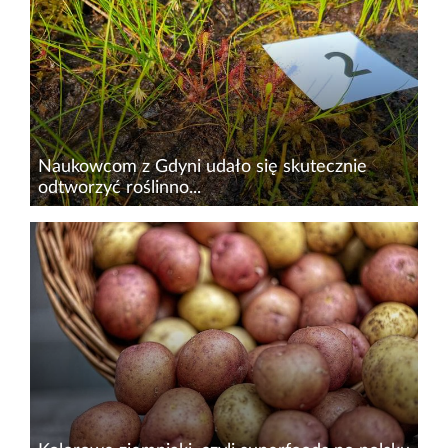
wspierających badania i monitoring
różnorodności biologicznej na świecie.
Rozwijana dynamicznie technologia nie tylko...
Naukowcom z Gdyni udało się skutecznie
odtworzyć roślinno...
Po ponad dekadzie intensywnych prac nad
restytucją torfowisk&nbsp;zespół Bio
Laboratorium Pomorskiego Parku Naukowo-
Technologicznego Gdynia ogłasza sukces
jednego z najbardziej ambitnych projektów...