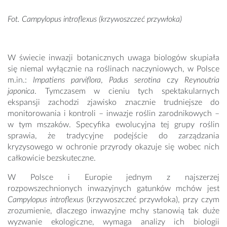
Fot. Campylopus introflexus (krzywoszczeć przywłoka)
W świecie inwazji botanicznych uwaga biologów skupiała
się niemal wyłącznie na roślinach naczyniowych, w Polsce
m.in.:
Impatiens parviflora
,
Padus serotina
czy
Reynoutria
japonica
. Tymczasem w cieniu tych spektakularnych
ekspansji zachodzi zjawisko znacznie trudniejsze do
monitorowania i kontroli – inwazje roślin zarodnikowych –
w tym mszaków. Specyfika ewolucyjna tej grupy roślin
sprawia, że tradycyjne podejście do zarządzania
kryzysowego w ochronie przyrody okazuje się wobec nich
całkowicie bezskuteczne.
W Polsce i Europie jednym z najszerzej
rozpowszechnionych inwazyjnych gatunków mchów jest
Campylopus introflexus
(krzywoszczeć przywłoka), przy czym
zrozumienie, dlaczego inwazyjne mchy stanowią tak duże
wyzwanie ekologiczne, wymaga analizy ich biologii