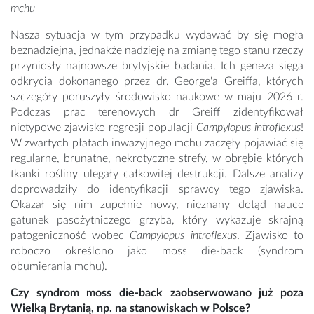
mchu
Nasza sytuacja w tym przypadku wydawać by się mogła
beznadziejna, jednakże nadzieję na zmianę tego stanu rzeczy
przyniosły najnowsze brytyjskie badania. Ich geneza sięga
odkrycia dokonanego przez dr. George'a Greiffa, których
szczegóły poruszyły środowisko naukowe w maju 2026 r.
Podczas prac terenowych dr Greiff zidentyfikował
nietypowe zjawisko regresji populacji
Campylopus introflexus
!
W zwartych płatach inwazyjnego mchu zaczęły pojawiać się
regularne, brunatne, nekrotyczne strefy, w obrębie których
tkanki rośliny ulegały całkowitej destrukcji. Dalsze analizy
doprowadziły do identyfikacji sprawcy tego zjawiska.
Okazał się nim zupełnie nowy, nieznany dotąd nauce
gatunek pasożytniczego grzyba, który wykazuje skrajną
patogeniczność wobec
Campylopus introflexus
. Zjawisko to
roboczo określono jako moss die-back (syndrom
obumierania mchu).
Czy syndrom moss die-back zaobserwowano już poza
Wielką Brytanią, np. na stanowiskach w Polsce?