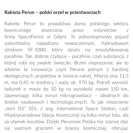
Rakieta Perun – polski orzeł w przestworzach
Rakieta Perun to prawdziwa duma polskiego sektora
kosmicznego stworzona przez inżynierów z
firmy SpaceForest w Gdyni. To jednostopniowy pojazd
suborbitalny napędzany nowoczesnym, hybrydowym
silnikiem SF-1000, który działa na zmodyfikowanej
parafinie. Tak, dobrze czytacie – parafinie, czyli substancji, z
której robi się zwykłe świeczki. Brzmi niepozornie, ale to
właśnie ta innowacja czyni Peruna jednym z bardziej
ekologicznych projektów w świecie rakiet. Mierzy ona 11,5
m, ma 0,45 m średnicy i waży ok. 970 kg. Potrafi wynieść
ładunek o masie do 50 kg na wysokość nawet 150 km,
zapewniając kilka minut mikrograwitacji – idealnych do
testów naukowych i technologicznych. To jak stworzenie
„mini ISS” (ISS, z ang. International Space Station, czyli
Międzynarodowa Stacja Kosmiczna) na kilka minut lotu, ale
za ułamek kosztów. Dzięki Perunowi Polska ma szansę stać
się ważnym graczem w branży kosmicznej, oferując