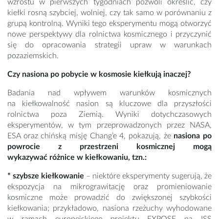
wzrostu w pierwszych tygodniach pozwoli określić, czy
kiełki rosną szybciej, wolniej, czy tak samo w porównaniu z
grupą kontrolną. Wyniki tego eksperymentu mogą otworzyć
nowe perspektywy dla rolnictwa kosmicznego i przyczynić
się do opracowania strategii upraw w warunkach
pozaziemskich.
Czy nasiona po pobycie w kosmosie kiełkują inaczej?
Badania nad wpływem warunków kosmicznych
na kiełkowalność nasion są kluczowe dla przyszłości
rolnictwa poza Ziemią. Wyniki dotychczasowych
eksperymentów, w tym przeprowadzonych przez NASA,
ESA oraz chińską misję Chang’e 4, pokazują, że
nasiona po
powrocie z przestrzeni kosmicznej mogą
wykazywać różnice w kiełkowaniu, tzn.:
* szybsze kiełkowanie
– niektóre eksperymenty sugerują, że
ekspozycja na mikrograwitację oraz promieniowanie
kosmiczne może prowadzić do zwiększonej szybkości
kiełkowania; przykładowo, nasiona rzeżuchy wyhodowane
w ramach europejskiego projektu EXPOSE na ISS