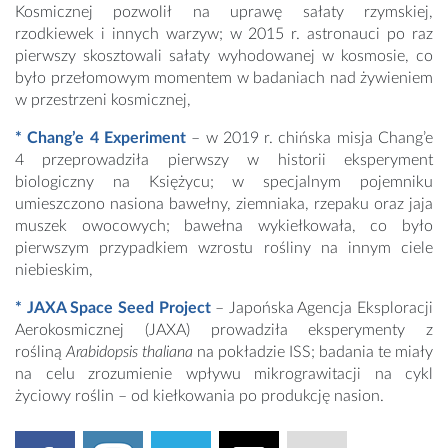
Kosmicznej pozwolił na uprawę sałaty rzymskiej,
rzodkiewek i innych warzyw; w 2015 r. astronauci po raz
pierwszy skosztowali sałaty wyhodowanej w kosmosie, co
było przełomowym momentem w badaniach nad żywieniem
w przestrzeni kosmicznej,
* Chang’e 4 Experiment
– w 2019 r. chińska misja Chang’e
4 przeprowadziła pierwszy w historii eksperyment
biologiczny na Księżycu; w specjalnym pojemniku
umieszczono nasiona bawełny, ziemniaka, rzepaku oraz jaja
muszek owocowych; bawełna wykiełkowała, co było
pierwszym przypadkiem wzrostu rośliny na innym ciele
niebieskim,
* JAXA Space Seed Project
– Japońska Agencja Eksploracji
Aerokosmicznej (JAXA) prowadziła eksperymenty z
rośliną
Arabidopsis thaliana
na pokładzie ISS; badania te miały
na celu zrozumienie wpływu mikrograwitacji na cykl
życiowy roślin – od kiełkowania po produkcję nasion.