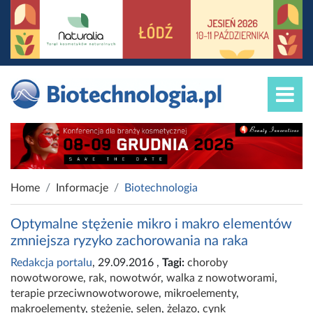
Home
Informacje
Biotechnologia
Optymalne stężenie mikro i makro elementów
zmniejsza ryzyko zachorowania na raka
Redakcja portalu
, 29.09.2016
,
Tagi:
choroby
nowotworowe
,
rak
,
nowotwór
,
walka z nowotworami
,
terapie przeciwnowotworowe
,
mikroelementy
,
makroelementy
,
stężenie
,
selen
,
żelazo
,
cynk