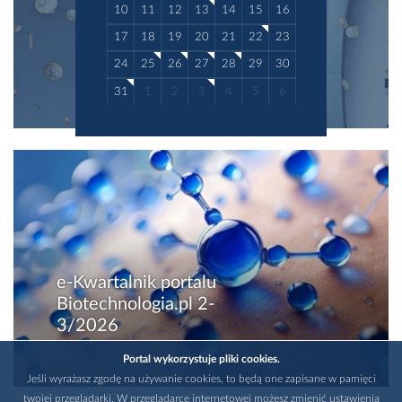
10
11
12
13
14
15
16
17
18
19
20
21
22
23
24
25
26
27
28
29
30
31
1
2
3
4
5
6
e-Kwartalnik portalu
Biotechnologia.pl 2-
3/2026
Portal wykorzystuje pliki cookies.
Jeśli wyrażasz zgodę na używanie cookies, to będą one zapisane w pamięci
twojej przeglądarki. W przeglądarce internetowej możesz zmienić ustawienia