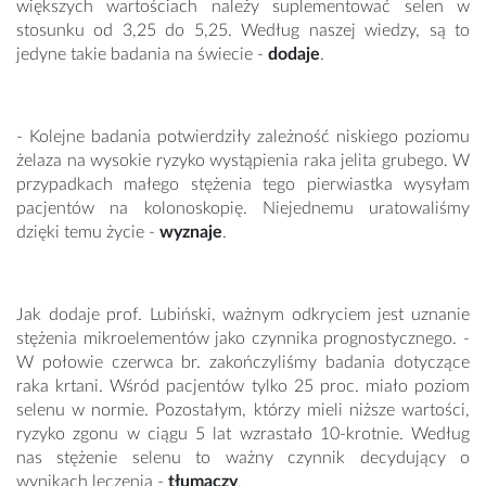
większych wartościach należy suplementować selen w
stosunku od 3,25 do 5,25. Według naszej wiedzy, są to
jedyne takie badania na świecie -
dodaje
.
- Kolejne badania potwierdziły zależność niskiego poziomu
żelaza na wysokie ryzyko wystąpienia raka jelita grubego. W
przypadkach małego stężenia tego pierwiastka wysyłam
pacjentów na kolonoskopię. Niejednemu uratowaliśmy
dzięki temu życie -
wyznaje
.
Jak dodaje prof. Lubiński, ważnym odkryciem jest uznanie
stężenia mikroelementów jako czynnika prognostycznego. -
W połowie czerwca br. zakończyliśmy badania dotyczące
raka krtani. Wśród pacjentów tylko 25 proc. miało poziom
selenu w normie. Pozostałym, którzy mieli niższe wartości,
ryzyko zgonu w ciągu 5 lat wzrastało 10-krotnie. Według
nas stężenie selenu to ważny czynnik decydujący o
wynikach leczenia -
tłumaczy
.