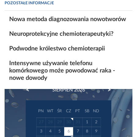
POZOSTAŁE INFORMACJE
Nowa metoda diagnozowania nowotworów
Neuroprotekcyjne chemioterapeutyki?
Podwodne królestwo chemioterapii
Intensywne używanie telefonu
komórkowego może powodować raka -
nowe dowody
PREVIOUS
NEXT
SIERPIEŃ 2026
PN
WT
ŚR
CZ
PT
SB
ND
27
28
29
30
31
1
2
3
4
5
6
7
8
9