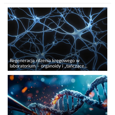
Regeneracja rdzenia kręgowego w
laboratorium – organoidy i „tańczące...
Uszkodzenia rdzenia kręgowego należą do
najcięższych urazów ośrodkowego układu
nerwowego. Oprócz pierwotnej utraty
neuronów uruchamiane są wtórne procesy
zapalne, a w miejscu uszkodzenia powstaje...