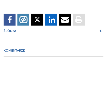
ŹRÓDŁA
Źródło:
http://www.sciencedaily.com/releases/2013/08/130816094708.htm
KOMENTARZE