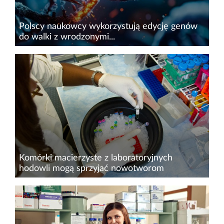
Polscy naukowcy wykorzystują edycję genów
do walki z wrodzonymi...
W ramach projektu FixNet (Wyleczymy
Neutropenię: wykorzystanie identyfikacji
zaburzeń funkcji proteaz granulocytów
obojętnochłonnych jako nowych możliwości
diagnostycznych i terapeutycznych, nr umowy...
Komórki macierzyste z laboratoryjnych
hodowli mogą sprzyjać nowotworom
Przeszczep
komórek&nbsp;macierzystych&nbsp;od dawna
uważany jest za jedną z najbardziej
obiecujących nowych terapii – można by go