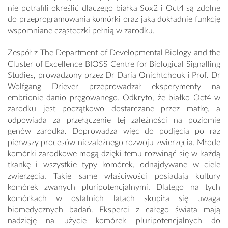
nie potrafili określić dlaczego białka Sox2 i Oct4 są zdolne
do przeprogramowania komórki oraz jaką dokładnie funkcję
wspomniane cząsteczki pełnią w zarodku.
Zespół z The Department of Developmental Biology and the
Cluster of Excellence BIOSS Centre for Biological Signalling
Studies, prowadzony przez Dr Daria Onichtchouk i Prof. Dr
Wolfgang Driever przeprowadzał eksperymenty na
embrionie danio pręgowanego. Odkryto, że białko Oct4 w
zarodku jest początkowo dostarczane przez matkę, a
odpowiada za przełączenie tej zależności na poziomie
genów zarodka. Doprowadza więc do podjęcia po raz
pierwszy procesów niezależnego rozwoju zwierzęcia. Młode
komórki zarodkowe mogą dzięki temu rozwinąć się w każdą
tkankę i wszystkie typy komórek, odnajdywane w ciele
zwierzęcia. Takie same właściwości posiadają kultury
komórek zwanych pluripotencjalnymi. Dlatego na tych
komórkach w ostatnich latach skupiła się uwaga
biomedycznych badań. Eksperci z całego świata mają
nadzieję na użycie komórek pluripotencjalnych do