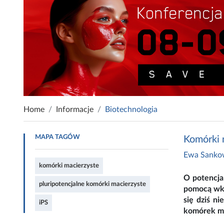
Home
Informacje
Biotechnologia
MAPA TAGÓW
Komórki m
Ewa Sanko
komórki macierzyste
O potencja
pluripotencjalne komórki macierzyste
pomocą wkra
się dziś n
iPS
komórek ma