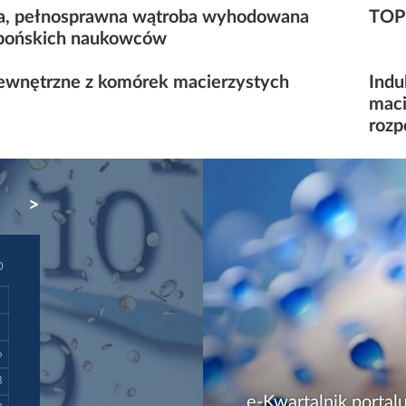
a, pełnosprawna wątroba wyhodowana
TOP 
apońskich naukowców
wnętrzne z komórek macierzystych
Indu
maci
rozp
NEXT
D
6
3
e-Kwartalnik portalu