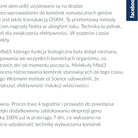
tent stem cells
) uzyskiwane są na drodze
przez wprowadzenie do komórek somatycznych genów
ne jest także transdukcją OSKM. Tę przełomową metodę
com nagrody Nobla w ubiegłym roku. Technika ta jednak,
ń dla zwiększenia efektywności. W ostatnim czasie
ekty.
d3, którego funkcja biologiczna była dotąd nieznana.
tępowania we wszystkich komórkach organizmu, na
 trzech dni od momentu poczęcia. Molekuły Mbd3
 procesy różnicowania komórek stanowiących do tego czasu
ego
Weizmann Institute of Science
udowodnili, że
ększyć efektywność indukcji właściwości
na. Proces trwa 4 tygodnie i prowadzi do powstania
 dzięki dodatkowemu zablokowaniu ekspresji genu
ką 100% już w przeciągu 7 dni, co wykazano na
micie udoskonalić technikę wytwarzania komórek