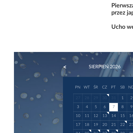
Pierwsz
przez j
Ucho we
PREVIOUS
SIERPIEŃ 2026
PN
WT
ŚR
CZ
PT
SB
N
27
28
29
30
31
1
2
3
4
5
6
7
8
9
10
11
12
13
14
15
1
17
18
19
20
21
22
2