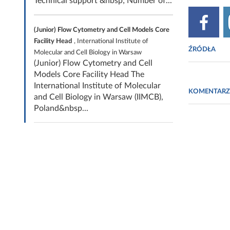
Technical support &nbsp; Number of...
(Junior) Flow Cytometry and Cell Models Core
Facility Head
, International Institute of
ŹRÓDŁA
Molecular and Cell Biology in Warsaw
(Junior) Flow Cytometry and Cell
Models Core Facility Head The
www.fierce
International Institute of Molecular
KOMENTARZ
www.natur
and Cell Biology in Warsaw (IIMCB),
Poland&nbsp...