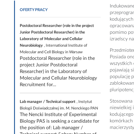
Indukowane 
OFERTY PRACY
przeprogra
kodujących 
opracowan
Postdoctoral Researcher (role in the project
pomimo potw
Junior Postdoctoral Researcher) in the
izraelscy n
Laboratory of Molecular and Cellular
Neurobiology
, International Institute of
Przedmiote
Molecular and Cell Biology in Warsaw
Posiada ono
Postdoctoral Researcher (role in the
wszystkich
project Junior Postdoctoral
pojawiają s
Researcher) in the Laboratory of
populację p
Molecular and Cellular Neurobiology
zablokowan
Recruitment for...
pluripotenc
Stosowana 
Lab manager / Technical support
, Instytut
niewielkiej
Biologii Doświadczalnej im. M. Nenckiego PAN
kodującego
The Nencki Institute of Experimental
komórkach l
Biology PAS is seeking a candidate for
macierzysty
the position of: Lab manager /