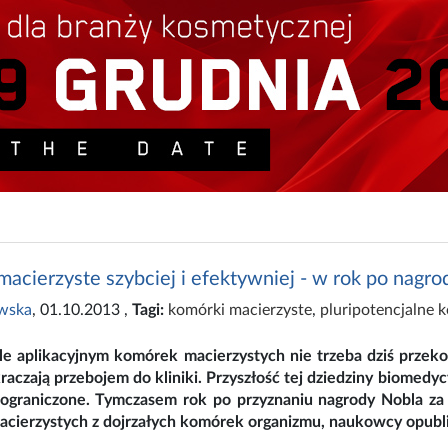
acierzyste szybciej i efektywniej - w rok po nagro
wska
, 01.10.2013
,
Tagi:
komórki macierzyste
,
pluripotencjalne 
le aplikacyjnym komórek macierzystych nie trzeba dziś przek
czają przebojem do kliniki. Przyszłość tej dziedziny biomedycy
ieograniczone. Tymczasem rok po przyznaniu nagrody Nobla z
cierzystych z dojrzałych komórek organizmu, naukowcy opubli