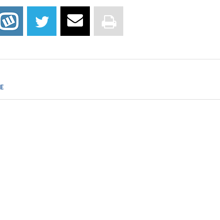
biotech.com
E
e.com