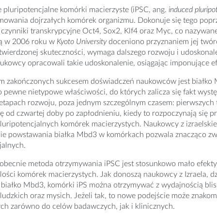
pluripotencjalne komórki macierzyste (iPSC, ang.
induced pluripo
mowania dojrzałych komórek organizmu. Dokonuje się tego po
czynniki transkrypcyjne Oct4, Sox2, Klf4 oraz Myc, co nazywa
ą w 2006 roku w
Kyoto University
doceniono przyznaniem jej twór
ierdzonej skuteczności, wymaga dalszego rozwoju i udoskonale
aukowcy opracowali takie udoskonalenie, osiągając imponujące ef
m zakończonych sukcesem doświadczeń naukowców jest białko Mb
 pewne nietypowe właściwości, do których zalicza się fakt wys
 etapach rozwoju, poza jednym szczególnym czasem: pierwszych
ię od czwartej doby po zapłodnieniu, kiedy to rozpoczynają się
luripotencjalnych komórek macierzystych. Naukowcy z izraelski
ie powstawania białka Mbd3 w komórkach pozwala znacząco zwi
jalnych.
obecnie metoda otrzymywania iPSC jest stosunkowo mało efektyw
 ilości komórek macierzystych. Jak donoszą naukowcy z Izraela,
 białko Mbd3, komórki iPS można otrzymywać z wydajnością blis
udzkich oraz mysich. Jeżeli tak, to nowe podejście może znako
ch zarówno do celów badawczych, jak i klinicznych.