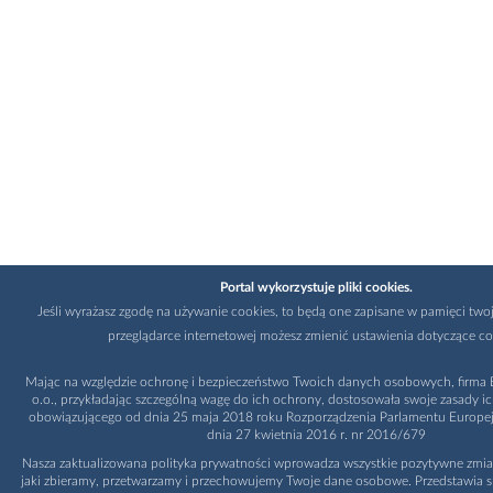
Portal wykorzystuje pliki cookies.
Jeśli wyrażasz zgodę na używanie cookies, to będą one zapisane w pamięci twoj
przeglądarce internetowej możesz zmienić ustawienia dotyczące co
Mając na względzie ochronę i bezpieczeństwo Twoich danych osobowych, firma B
o.o., przykładając szczególną wagę do ich ochrony, dostosowała swoje zasady i
obowiązującego od dnia 25 maja 2018 roku Rozporządzenia Parlamentu Europejs
dnia 27 kwietnia 2016 r. nr 2016/679
Nasza zaktualizowana polityka prywatności wprowadza wszystkie pozytywne zmia
jaki zbieramy, przetwarzamy i przechowujemy Twoje dane osobowe. Przedstawia s