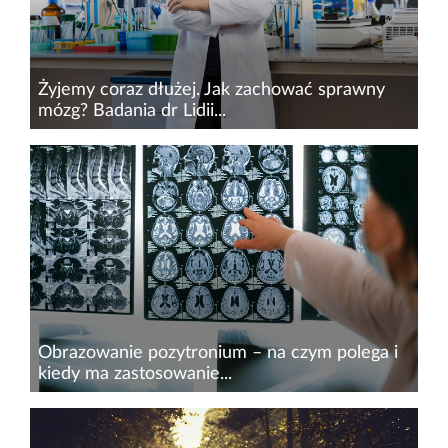
Żyjemy coraz dłużej. Jak zachować sprawny
mózg? Badania dr Lidii...
Jeszcze kilkadziesiąt lat temu jednym z
największych osiągnięć medycyny było
wydłużenie życia. Dziś coraz częściej pojawia
się nowe wyzwanie – jak sprawić, aby dłuższe
życie oznaczało również dłużej...
Obrazowanie pozytronium – na czym polega i
kiedy ma zastosowanie...
Współczesna medycyna coraz częściej sięga po
rozwiązania z pogranicza fizyki kwantowej.