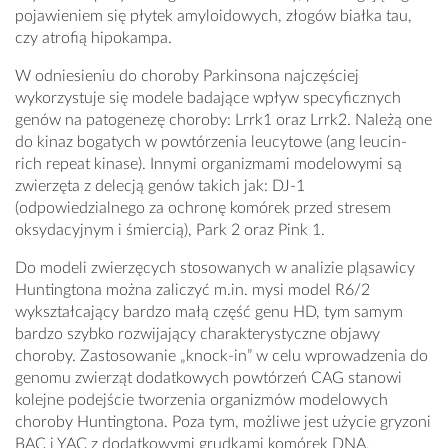
pojawieniem się płytek amyloidowych, złogów białka tau,
czy atrofią hipokampa.
W odniesieniu do choroby Parkinsona najczęściej
wykorzystuje się modele badające wpływ specyficznych
genów na patogenezę choroby: Lrrk1 oraz Lrrk2. Należą one
do kinaz bogatych w powtórzenia leucytowe (ang leucin-
rich repeat kinase). Innymi organizmami modelowymi są
zwierzęta z delecją genów takich jak: DJ-1
(odpowiedzialnego za ochronę komórek przed stresem
oksydacyjnym i śmiercią), Park 2 oraz Pink 1.
Do modeli zwierzęcych stosowanych w analizie pląsawicy
Huntingtona można zaliczyć m.in. mysi model R6/2
wykształcający bardzo małą część genu HD, tym samym
bardzo szybko rozwijający charakterystyczne objawy
choroby. Zastosowanie „knock-in” w celu wprowadzenia do
genomu zwierząt dodatkowych powtórzeń CAG stanowi
kolejne podejście tworzenia organizmów modelowych
choroby Huntingtona. Poza tym, możliwe jest użycie gryzoni
BAC i YAC z dodatkowymi grudkami komórek DNA,