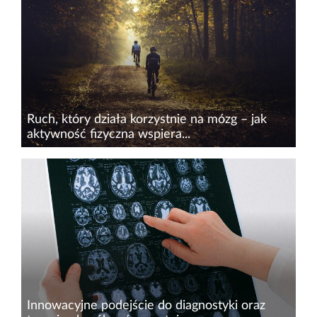
Jednym z najnowszych osiągnięć zespołu prof.
dr. hab. Pawła Moskala i prof. dr hab. Ewy
Stępień z Wydzia...
Ruch, który działa korzystnie na mózg – jak
aktywność fizyczna wspiera...
Regularna aktywność fizyczna to nie tylko
sposób na utrzymanie dobrej kondycji i
zdrowego serca, ale również jedna z metod
ochrony mózgu przed chorobami
neurodegeneracyjnymi.&nbsp;–&nbsp;To
ważny...
Innowacyjne podejście do diagnostyki oraz