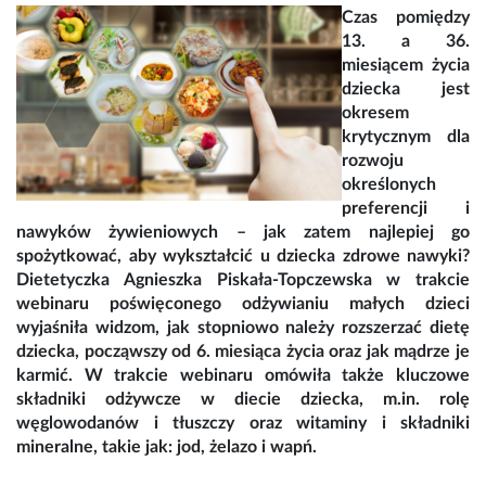
Czas pomiędzy
13. a 36.
miesiącem życia
dziecka jest
okresem
krytycznym dla
rozwoju
określonych
preferencji i
nawyków żywieniowych – jak zatem najlepiej go
spożytkować, aby wykształcić u dziecka zdrowe nawyki?
Dietetyczka Agnieszka Piskała-Topczewska w trakcie
webinaru poświęconego odżywianiu małych dzieci
wyjaśniła widzom, jak stopniowo należy rozszerzać dietę
dziecka, począwszy od 6. miesiąca życia oraz jak mądrze je
karmić. W trakcie webinaru omówiła także kluczowe
składniki odżywcze w diecie dziecka, m.in. rolę
węglowodanów i tłuszczy oraz witaminy i składniki
mineralne, takie jak: jod, żelazo i wapń.