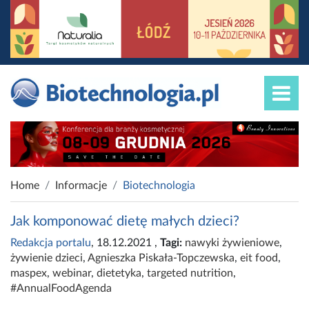
Home
Informacje
Biotechnologia
Jak komponować dietę małych dzieci?
Redakcja portalu
, 18.12.2021
,
Tagi:
nawyki żywieniowe
,
żywienie dzieci
,
Agnieszka Piskała-Topczewska
,
eit food
,
maspex
,
webinar
,
dietetyka
,
targeted nutrition
,
#AnnualFoodAgenda