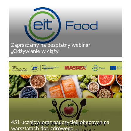
spotkaniu z dietetyczką Agnieszką Piskałą-
Topczewską widzowie mogli...
Zapraszamy na bezpłatny webinar
„Odżywianie w ciąży”
Odżywianie w ciąży – czy potrzebujesz porad i
wskazówek? Dzięki udziałowi w tym webinarze
poznasz fantastyczną dietetyczkę, która
podpowie Ci, na co zwrócić uwagę!
451 uczniów oraz nauczycieli obecnych na
warsztatach dot. zdrowego...