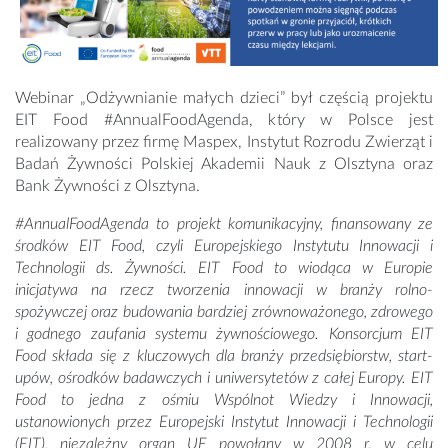
Webinar „Odżywnianie małych dzieci” był częścią projektu
EIT Food #AnnualFoodAgenda, który w Polsce jest
realizowany przez firmę Maspex, Instytut Rozrodu Zwierząt i
Badań Żywności Polskiej Akademii Nauk z Olsztyna oraz
Bank Żywności z Olsztyna.
#AnnualFoodAgenda to projekt komunikacyjny, finansowany ze
środków EIT Food, czyli Europejskiego Instytutu Innowacji i
Technologii ds. Żywności. EIT Food to wiodąca w Europie
inicjatywa na rzecz tworzenia innowacji w branży rolno-
spożywczej oraz budowania bardziej zrównoważonego, zdrowego
i godnego zaufania systemu żywnościowego. Konsorcjum EIT
Food składa się z kluczowych dla branży przedsiębiorstw, start-
upów, ośrodków badawczych i uniwersytetów z całej Europy. EIT
Food to jedna z ośmiu Wspólnot Wiedzy i Innowacji,
ustanowionych przez Europejski Instytut Innowacji i Technologii
(EIT), niezależny organ UE powołany w 2008 r. w celu