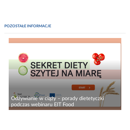
POZOSTAŁE INFORMACJE
Odżywianie w ciąży – porady dietetyczki
podczas webinaru EIT Food
Jesteś w ciąży? Suplementuj kwas foliowy – to
chyba jedna z najbardziej popularnych porad,
którą otrzymują kobiety w ciąży. Dzięki