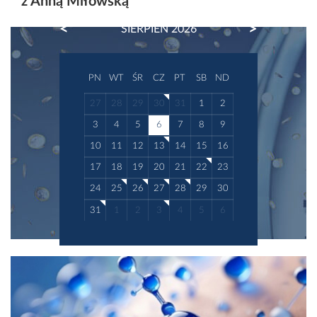
z Anną Miłowską
PREVIOUS
NEXT
SIERPIEŃ 2026
PN
WT
ŚR
CZ
PT
SB
ND
27
28
29
30
31
1
2
3
4
5
6
7
8
9
10
11
12
13
14
15
16
17
18
19
20
21
22
23
24
25
26
27
28
29
30
31
1
2
3
4
5
6