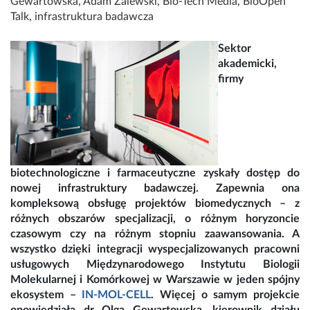
Gewartowska
,
Adam Zalewski
,
Bio-Tech Media
,
BioOpen
Talk
,
infrastruktura badawcza
Sektor
akademicki,
firmy
biotechnologiczne i farmaceutyczne zyskały dostęp do
nowej infrastruktury badawczej. Zapewnia ona
kompleksową obsługę projektów biomedycznych – z
różnych obszarów specjalizacji, o różnym horyzoncie
czasowym czy na różnym stopniu zaawansowania. A
wszystko dzięki integracji wyspecjalizowanych pracowni
usługowych Międzynarodowego Instytutu Biologii
Molekularnej i Komórkowej w Warszawie w jeden spójny
ekosystem –
IN-MOL-CELL
. Więcej o samym projekcie