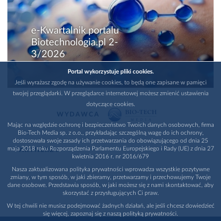
e-Kwartalnik portalu
Biotechnologia.pl 2-
3/2026
Portal wykorzystuje pliki cookies.
Jeśli wyrażasz zgodę na używanie cookies, to będą one zapisane w pamięci
twojej przeglądarki. W przeglądarce internetowej możesz zmienić ustawienia
dotyczące cookies.
WYDAWCA
Mając na względzie ochronę i bezpieczeństwo Twoich danych osobowych, firma
Bio-Tech Media sp. z o.o., przykładając szczególną wagę do ich ochrony,
dostosowała swoje zasady ich przetwarzania do obowiązującego od dnia 25
maja 2018 roku Rozporządzenia Parlamentu Europejskiego i Rady (UE) z dnia 27
PARTNERZY
kwietnia 2016 r. nr 2016/679
Nasza zaktualizowana polityka prywatności wprowadza wszystkie pozytywne
zmiany, w tym sposób, w jaki zbieramy, przetwarzamy i przechowujemy Twoje
dane osobowe. Przedstawia sposób, w jaki możesz się z nami skontaktować, aby
skorzystać z przysługujących Ci praw.
W tej chwili nie musisz podejmować żadnych działań, ale jeśli chcesz dowiedzieć
się więcej, zapoznaj się z naszą polityką prywatności.