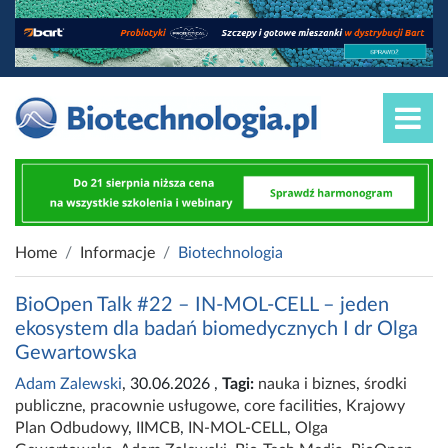
Home
Informacje
Biotechnologia
BioOpen Talk #22 – IN-MOL-CELL – jeden
ekosystem dla badań biomedycznych I dr Olga
Gewartowska
Adam Zalewski
, 30.06.2026
,
Tagi:
nauka i biznes
,
środki
publiczne
,
pracownie usługowe
,
core facilities
,
Krajowy
Plan Odbudowy
,
IIMCB
,
IN-MOL-CELL
,
Olga