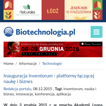
Home
Informacje
Technologie
Inauguracja Inventorum - platformy łączącej
naukę i biznes
Redakcja portalu
, 08.12.2015
,
Tagi:
inventorum
,
nauka i
biznes
,
innowacje
,
konferencja
,
aplikacja
W dniu 3 grudnia 2015 r. w gmachu Akademii Leona