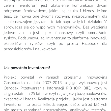
współpracowników do projektu. Można zatem stwierdzić, że
celem Inventorum jest ułatwienie komunikacji dwóm
odrębnym środowiskom, jakimi są nauka i biznes. Mimo
tego, że mówią one dwoma różnymi, niezrozumiałymi dla
siebie nawzajem językami, to tak naprawdę ich działalność
sprowadza się do wspólnych mianowników. Bez wątpienia
jednym z nich jest aspekt finansowy, czyli pomnażanie
zysków. Podsumowując, Inventorum to platforma innowacji,
ekspertów i rynków, czyli po prostu Facebook dla
przedsiębiorców i naukowców.
Jak powstało Inventorum?
Projekt powstał w ramach programu Innowacyjna
Gospodarka na lata 2007-2013, a jego wykonawcą jest
Ośrodek Przetwarzania Informacji PIB (OPI BIP), który w
ciągu ostatnich 25 lat stworzył największą bazę naukowców,
ekspertów i badań. Realizacja projektu, jakim jest platforma
Inventorum, to praca kilkudziesięciu osób, wśród których
nie mogło zabraknąć programistów, analityków, testerów,