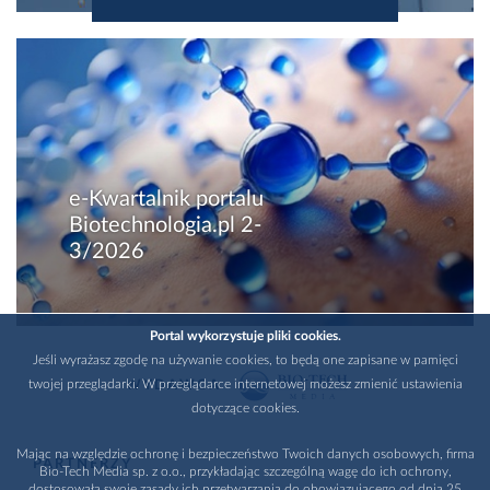
e-Kwartalnik portalu
Biotechnologia.pl 2-
3/2026
Portal wykorzystuje pliki cookies.
Jeśli wyrażasz zgodę na używanie cookies, to będą one zapisane w pamięci
twojej przeglądarki. W przeglądarce internetowej możesz zmienić ustawienia
WYDAWCA
dotyczące cookies.
Mając na względzie ochronę i bezpieczeństwo Twoich danych osobowych, firma
PARTNERZY
Bio-Tech Media sp. z o.o., przykładając szczególną wagę do ich ochrony,
dostosowała swoje zasady ich przetwarzania do obowiązującego od dnia 25