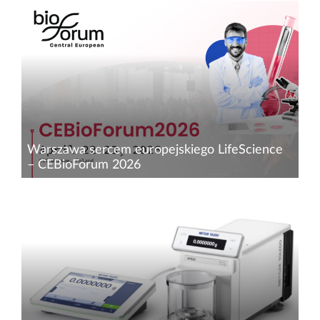
Warszawa sercem europejskiego LifeScience
– CEBioForum 2026
Już 22 i 23 kwietnia 2026 r. Warszawa staje się
centrum dialogu o przyszłości biotechnologii za
sprawą kolejnej edycji CEBioForum. Ponad 20
lat tradycji, setki uczestników z całej Europy i
obecno...