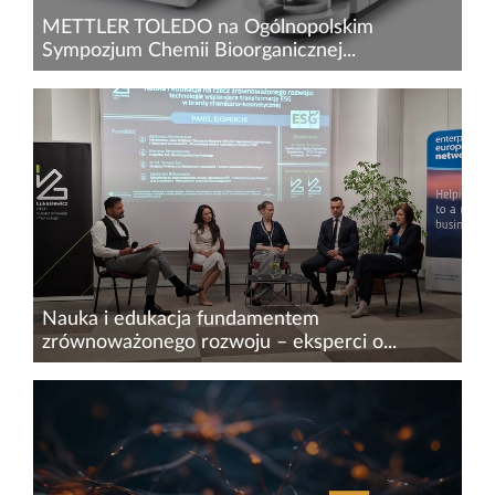
METTLER TOLEDO na Ogólnopolskim
Sympozjum Chemii Bioorganicznej...
W ostatnim czasie mieliśmy zaszczyt, zarówno
jako METTLER TOLEDO, jak i członkowie Rady
Konsultacyjnej Polskiego Towarzystwa
Chemicznego, uczestniczyć w V
Ogólnopolskim&nbsp;Sympozjum Chemii...
Nauka i edukacja fundamentem
zrównoważonego rozwoju – eksperci o...
25 czerwca 2025 r.&nbsp;w Toruniu odbyła się
konferencja pt. „Zrównoważony rozwój w
branży chemiczno-kosmetycznej: przygotowanie
sektora MŚP do raportowania ESG”, której
organizatorem była Sie...