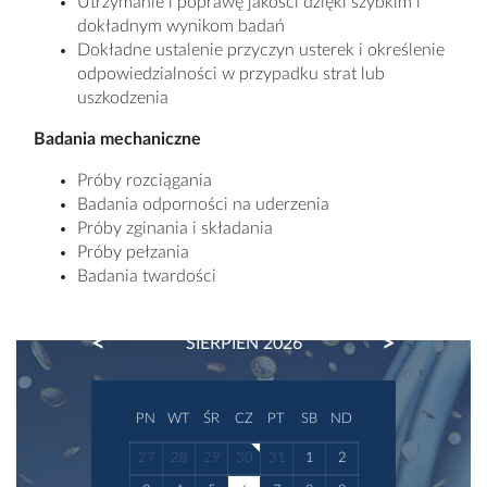
Utrzymanie i poprawę jakości dzięki szybkim i
dokładnym wynikom badań
Dokładne ustalenie przyczyn usterek i określenie
odpowiedzialności w przypadku strat lub
uszkodzenia
Badania mechaniczne
Próby rozciągania
Badania odporności na uderzenia
Próby zginania i składania
Próby pełzania
Badania twardości
PREVIOUS
NEXT
SIERPIEŃ 2026
PN
WT
ŚR
CZ
PT
SB
ND
27
28
29
30
31
1
2