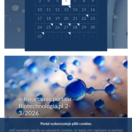
3
4
5
6
7
8
9
10
11
12
13
14
15
16
17
18
19
20
21
22
23
24
25
26
27
28
29
30
31
1
2
3
4
5
6
e-Kwartalnik portalu
Biotechnologia.pl 2-
3/2026
Portal wykorzystuje pliki cookies.
Jeśli wyrażasz zgodę na używanie cookies, to będą one zapisane w pamięci