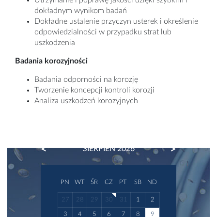
dokładnym wynikom badań
Dokładne ustalenie przyczyn usterek i określenie
odpowiedzialności w przypadku strat lub
uszkodzenia
Badania korozyjności
Badania odporności na korozję
Tworzenie koncepcji kontroli korozji
Analiza uszkodzeń korozyjnych
PREVIOUS
NEXT
SIERPIEŃ 2026
PN
WT
ŚR
CZ
PT
SB
ND
27
28
29
30
31
1
2
3
4
5
6
7
8
9