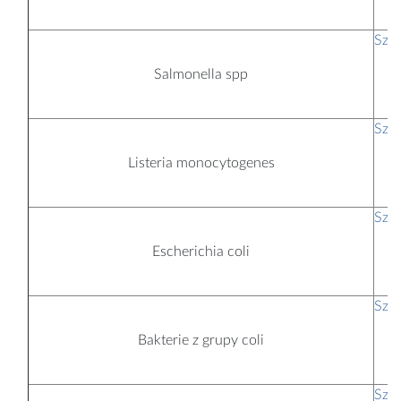
Szc
t
Salmonella spp
Szc
t
Listeria monocytogenes
Szc
t
Escherichia coli
Szc
t
Bakterie z grupy coli
Szc