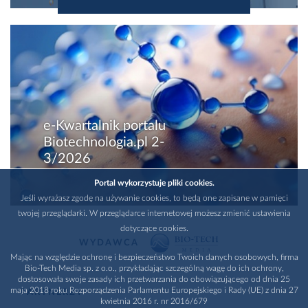
e-Kwartalnik portalu
Biotechnologia.pl 2-
3/2026
Portal wykorzystuje pliki cookies.
Jeśli wyrażasz zgodę na używanie cookies, to będą one zapisane w pamięci
twojej przeglądarki. W przeglądarce internetowej możesz zmienić ustawienia
dotyczące cookies.
WYDAWCA
Mając na względzie ochronę i bezpieczeństwo Twoich danych osobowych, firma
Bio-Tech Media sp. z o.o., przykładając szczególną wagę do ich ochrony,
dostosowała swoje zasady ich przetwarzania do obowiązującego od dnia 25
maja 2018 roku Rozporządzenia Parlamentu Europejskiego i Rady (UE) z dnia 27
PARTNERZY
kwietnia 2016 r. nr 2016/679