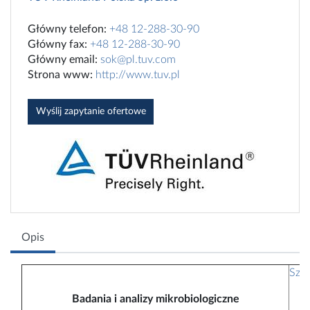
Główny telefon:
+48 12-288-30-90
Główny fax:
+48 12-288-30-90
Główny email:
sok@pl.tuv.com
Strona www:
http://www.tuv.pl
Wyślij zapytanie ofertowe
Opis
Szc
t
Badania i analizy mikrobiologiczne