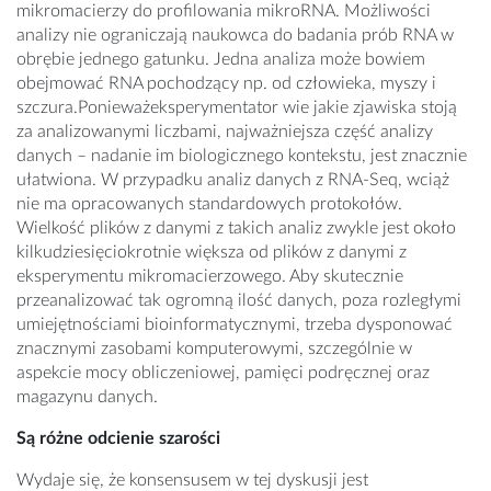
mikromacierzy do profilowania mikroRNA. Możliwości
analizy nie ograniczają naukowca do badania prób RNA w
obrębie jednego gatunku. Jedna analiza może bowiem
obejmować RNA pochodzący np. od człowieka, myszy i
szczura.Ponieważeksperymentator wie jakie zjawiska stoją
za analizowanymi liczbami, najważniejsza część analizy
danych – nadanie im biologicznego kontekstu, jest znacznie
ułatwiona. W przypadku analiz danych z RNA-Seq, wciąż
nie ma opracowanych standardowych protokołów.
Wielkość plików z danymi z takich analiz zwykle jest około
kilkudziesięciokrotnie większa od plików z danymi z
eksperymentu mikromacierzowego. Aby skutecznie
przeanalizować tak ogromną ilość danych, poza rozległymi
umiejętnościami bioinformatycznymi, trzeba dysponować
znacznymi zasobami komputerowymi, szczególnie w
aspekcie mocy obliczeniowej, pamięci podręcznej oraz
magazynu danych.
Są różne odcienie szarości
Wydaje się, że konsensusem w tej dyskusji jest