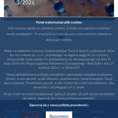
3/2026
Portal wykorzystuje pliki cookies.
Jeśli wyrażasz zgodę na używanie cookies, to będą one zapisane w pamięci
twojej przeglądarki. W przeglądarce internetowej możesz zmienić ustawienia
WYDAWCA
dotyczące cookies.
Mając na względzie ochronę i bezpieczeństwo Twoich danych osobowych, firma
PARTNERZY
Bio-Tech Media sp. z o.o., przykładając szczególną wagę do ich ochrony,
dostosowała swoje zasady ich przetwarzania do obowiązującego od dnia 25
maja 2018 roku Rozporządzenia Parlamentu Europejskiego i Rady (UE) z dnia 27
kwietnia 2016 r. nr 2016/679
Nasza zaktualizowana polityka prywatności wprowadza wszystkie pozytywne
zmiany, w tym sposób, w jaki zbieramy, przetwarzamy i przechowujemy Twoje
dane osobowe. Przedstawia sposób, w jaki możesz się z nami skontaktować, aby
skorzystać z przysługujących Ci praw.
W tej chwili nie musisz podejmować żadnych działań, ale jeśli chcesz dowiedzieć
się więcej, zapoznaj się z naszą polityką prywatności.
Zapoznaj się z naszą polityką prywatności ›
Kontakt
Regulamin
Polityka
Polityka
Reklama i
Rozumiem
prywatności
jakości
promocja