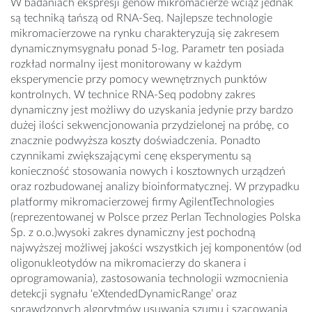
W badaniach ekspresji genów mikromacierze wciąż jednak
są techniką tańszą od RNA-Seq. Najlepsze technologie
mikromacierzowe na rynku charakteryzują się zakresem
dynamicznymsygnału ponad 5-log. Parametr ten posiada
rozkład normalny ijest monitorowany w każdym
eksperymencie przy pomocy wewnętrznych punktów
kontrolnych. W technice RNA-Seq podobny zakres
dynamiczny jest możliwy do uzyskania jedynie przy bardzo
dużej ilości sekwencjonowania przydzielonej na próbę, co
znacznie podwyższa koszty doświadczenia. Ponadto
czynnikami zwiększającymi cenę eksperymentu są
konieczność stosowania nowych i kosztownych urządzeń
oraz rozbudowanej analizy bioinformatycznej. W przypadku
platformy mikromacierzowej firmy AgilentTechnologies
(reprezentowanej w Polsce przez Perlan Technologies Polska
Sp. z o.o.)wysoki zakres dynamiczny jest pochodną
najwyższej możliwej jakości wszystkich jej komponentów (od
oligonukleotydów na mikromacierzy do skanera i
oprogramowania), zastosowania technologii wzmocnienia
detekcji sygnału ‘eXtendedDynamicRange’ oraz
sprawdzonych algorytmów usuwania szumu i szacowania