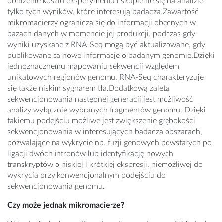
obniżenie kosztu eksperymentu i skupienie się na analizie
tylko tych wyników, które interesują badacza.Zawartość
mikromacierzy ogranicza się do informacji obecnych w
bazach danych w momencie jej produkcji, podczas gdy
wyniki uzyskane z RNA-Seq mogą być aktualizowane, gdy
publikowane są nowe informacje o badanym genomie.Dzięki
jednoznacznemu mapowaniu sekwencji względem
unikatowych regionów genomu, RNA-Seq charakteryzuje
się także niskim sygnałem tła.Dodatkową zaletą
sekwencjonowania następnej generacji jest możliwość
analizy wyłącznie wybranych fragmentów genomu. Dzięki
takiemu podejściu możliwe jest zwiększenie głębokości
sekwencjonowania w interesujących badacza obszarach,
pozwalające na wykrycie np. fuzji genowych powstałych po
ligacji dwóch intronów lub identyfikację nowych
transkryptów o niskiej i krótkiej ekspresji, niemożliwej do
wykrycia przy konwencjonalnym podejściu do
sekwencjonowania genomu.
Czy może jednak mikromacierze?