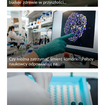
buduje zdrowie w przyszłości...
Zaburzenia mikrobioty jelitowej mogą wiązać się
z wieloma problemami zdrowotnymi. Jej skład
ma znaczenie dla układu odpornościowego,
metabolizmu, a nawet zdrowia psychicznego.
Naukowcy przypominaj...
Czy można zatrzymać śmierć komórki? Polscy
naukowcy odpowiadają na...
Naukowcy Politechniki Wrocławskiej (PWr) i
Genentech,&nbsp;jednej z wiodących firm
biotechnologicznych na świecie, znaleźli sposób
na zatrzymanie rozpadu umierającej komórki.
Wykorzystali pory...