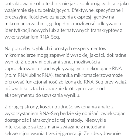
potraktowanie obu technik nie jako konkurujących, ale jako
wzajemnie się uzupełniających. Efektywne, specyficzne i
precyzyjne ilościowe oznaczenia ekspresji genów na
mikromacierzachmogą dopełnić możliwość odkrywania i
identyfikacji nowych lub alternatywnych transkryptów z
wykorzystaniem RNA-Seq.
Na potrzeby szybkich i prostych eksperymentów,
mikromacierze mogą zapewnić wysokiej jakości, dokładne
wyniki. Z dobrymi opisami sond, możliwością
zaprojektowania sond wykrywających niekodujące RNA
(np.miRNAlublincRNA), technika mikromacierzowamoże
oferować funkcjonalność zbliżoną do RNA-Seq przy wciąż
niższych kosztach i znacznie krótszym czasie od
eksperymentu do uzyskania wyniku.
Z drugiej strony, koszt i trudność wykonania analiz z
wykorzystaniem RNA-Seq będzie się obniżać, zwiększając
dostępność i atrakcyjność tej metody. Niezwykle
interesujące są też zmiany związane z metodami
sekwencjonowania trzeciej generacji. Ze zdecydowanie