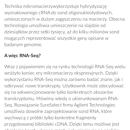
Technika mikromacierzywykorzystuje hybrydyzację
wyznakowanego cRNA do sond oligonukleotydowych,
umieszczonych w dużym zagęszczeniu na macierzy. Obecna
technologia umożliwia umieszczenie na slajdzie od
dziesiątków przez setki tysięcy, aż do kilku milionów sond
mogących reprezentować wszystkie geny opisane w
badanym genomie.
A więc RNA-Seq?
Wraz z pojawieniem się na rynku technologii RNA-Seq wielu
wróżyło koniec ery mikromacierzy ekspresyjnych. Dzięki
wykorzystaniu RNA-Seq można zarówno badać znane, jak i
odkrywać nowe transkrypty. Użytkownik może zdecydować
się na sekwencjonowanie tylko konkretnych obszarów
transkryptomu. Mówimy wtedy o ukierunkowanym RNA-
Seq. Rozwiązanie SureSelect firmy Agilent Technologies
umożliwia dowolne zaprojektowanie sond RNA, które
wychwycą z próbki tylko konkretne fragmenty
przygotowanej biblioteki cDNA. Dzięki temu możliwe jest