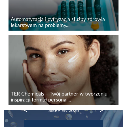
Automatyzacja i cyfryzacja służby zdrowia
lekarstwem na problemy...
System ochrony zdrowia mierzy się z
podwójnym wyzwaniem&nbsp;– starzejącym
się społeczeństwem i rosnącą liczbą pacjentów,
przy jednoczesnych brakach kadrowych. W tych
warunkach optymalizacja pracy...
TER Chemicals – Twój partner w tworzeniu
inspiracji formuł personal...
PREVIOUS
NEXT
SIERPIEŃ 2026
K-beauty, clean beauty, compliance friendly
nadal wyznaczają globalne trendy w pielęgnacji,
koncentrując się na widocznych efektach,