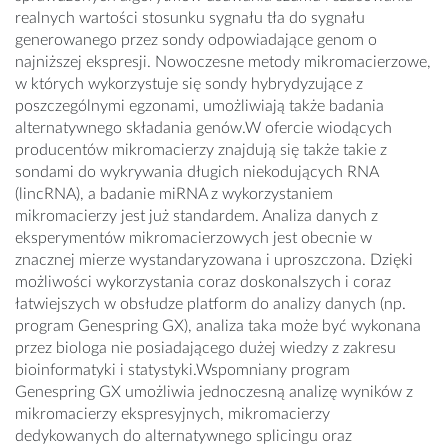
realnych wartości stosunku sygnału tła do sygnału
generowanego przez sondy odpowiadające genom o
najniższej ekspresji. Nowoczesne metody mikromacierzowe,
w których wykorzystuje się sondy hybrydyzujące z
poszczególnymi egzonami, umożliwiają także badania
alternatywnego składania genów.W ofercie wiodących
producentów mikromacierzy znajdują się także takie z
sondami do wykrywania długich niekodujących RNA
(lincRNA), a badanie miRNA z wykorzystaniem
mikromacierzy jest już standardem. Analiza danych z
eksperymentów mikromacierzowych jest obecnie w
znacznej mierze wystandaryzowana i uproszczona. Dzięki
możliwości wykorzystania coraz doskonalszych i coraz
łatwiejszych w obsłudze platform do analizy danych (np.
program Genespring GX), analiza taka może być wykonana
przez biologa nie posiadającego dużej wiedzy z zakresu
bioinformatyki i statystyki.Wspomniany program
Genespring GX umożliwia jednoczesną analizę wyników z
mikromacierzy ekspresyjnych, mikromacierzy
dedykowanych do alternatywnego splicingu oraz