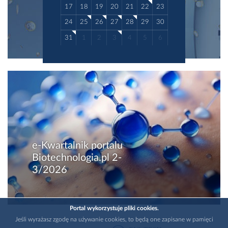
17
18
19
20
21
22
23
24
25
26
27
28
29
30
31
1
2
3
4
5
6
e-Kwartalnik portalu
Biotechnologia.pl 2-
3/2026
Portal wykorzystuje pliki cookies.
Jeśli wyrażasz zgodę na używanie cookies, to będą one zapisane w pamięci