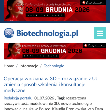
Home
Informacje
Technologie
Operacja widziana w 3D – rozwiązanie z UJ
zmienia sposób szkolenia i konsultacje
medyczne
Redakcja portalu
, 01.07.2026
,
Tagi:
rozszerzona
rzeczywistość
,
modelowanie 3D
,
nowe technologie
,
innowacje
,
nauka w Polsce
,
Klaudia Proniewska-van Dam
,