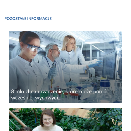
POZOSTAŁE INFORMACJE
8 mln zł na urządzenie, które może pomóc
wcześniej wychwyci...
Pomiędzy wizytami u lekarza pacjent z
niewydolnością serca często zostaje sam z
chorobą, a pogorszenie stanu zdrowia nie
zawsze daje wyraźny sygnał alarmowy. Właśnie