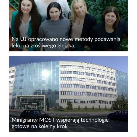
dlatego naukowcy z Uniwersytetu...
Na UJ opracowano nowe metody podawania
leku na złośliwego glejaka...
Badacze z Uniwersytetu Jagiellońskiego
opracowali nową metodę podawania leku
stosowanego w terapiach nowotworu mózgu.
Potencjalnie pozwala ona zwiększyć
efektywność leczenia i poprawić komfort życia...
Minigranty MOST wspierają technologie
gotowe na kolejny krok