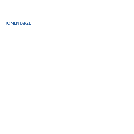
Fot. https://www.lummi.ai/photo/fitness-app-close-up-pbvuc
KOMENTARZE