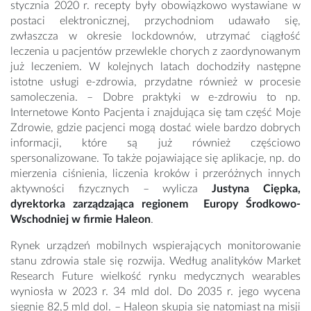
stycznia 2020 r. recepty były obowiązkowo wystawiane w
postaci elektronicznej, przychodniom udawało się,
zwłaszcza w okresie lockdownów, utrzymać ciągłość
leczenia u pacjentów przewlekle chorych z zaordynowanym
już leczeniem. W kolejnych latach dochodziły następne
istotne usługi e-zdrowia, przydatne również w procesie
samoleczenia. – Dobre praktyki w e-zdrowiu to np.
Internetowe Konto Pacjenta i znajdująca się tam część Moje
Zdrowie, gdzie pacjenci mogą dostać wiele bardzo dobrych
informacji, które są już również częściowo
spersonalizowane. To także pojawiające się aplikacje, np. do
mierzenia ciśnienia, liczenia kroków i przeróżnych innych
aktywności fizycznych – wylicza
Justyna Ciępka,
dyrektorka zarządzająca regionem Europy Środkowo-
Wschodniej w firmie Haleon
.
Rynek urządzeń mobilnych wspierających monitorowanie
stanu zdrowia stale się rozwija. Według analityków Market
Research Future wielkość rynku medycznych wearables
wyniosła w 2023 r. 34 mld dol. Do 2035 r. jego wycena
sięgnie 82,5 mld dol. – Haleon skupia się natomiast na misji