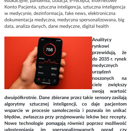
edukacyjne
,
pandemia
,
izolacja
,
e-recepta
,
Internetowe
Konto Pacjenta
,
sztuczna inteligencja
,
sztuczna inteligencja
w medycynie
,
dezinformacja
,
fake news
,
elektroniczna
dokumentacja medyczna
,
medycyna spersonalizowana
,
big
data
,
analiza danych
,
dane medyczne
,
digital health
Analitycy
rynkowi
przewidują, że
do 2035 r. rynek
medycznych
urządzeń
noszonych na
ciele zwiększy
swoją wartość
dwuipółkrotnie. Dane zbierane przez takie sensory zasilają
algorytmy sztucznej inteligencji, co daje pacjentom
wsparcie w procesie samoleczenia i pozwala im unikać
błędów, zwłaszcza przy przyjmowaniu leków bez recepty.
Nowe technologie pomagają również poprzez możliwość
udostępniania im spersonalizowanych porad czy