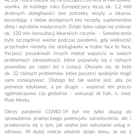
AESGP, która odbyła się na początku czerwca w Warszawie,
wynika, że każdego roku Europejczycy leczą ok. 1,2 mld
drobnych dolegliwości bez potrzeby wizyty u lekarza,
korzystając z leków dostępnych bez recepty, suplementów
diety i wyrobów medycznych. Dzięki temu udaje się uniknąć
ok. 120 mln konsultacji lekarskich rocznie. – Samoleczenie
było szczególnie ważne podczas pandemii, gdy większość
przychodni niestety nie obsługiwała w trybie face to face.
Pacjenci poszukiwali innych metod wsparcia w swoich
problemach zdrowotnych, które pojawiały się z różnych
powodów, po części też z izolacji. Okazało się, że było
ok. 32 różnych problemów, które pacjenci spokojnie mogli
sami rozwiązywać. Dlatego też tak ważne jest, aby po
pierwsze edukować, a po drugie – wspierać ten proces
ogólnokrajowo czy globalnie – wskazuje dr hab. n. med.
Piotr Merks.
Okres pandemii COVID-19 był nie tylko okazją do
sprawdzenia praktycznego potencjału samoleczenia, ale i
przekonania się o tym, jak ważne jest wdrażanie usług e-
zdrowia. W dużej mierze właśnie dzięki temu, że od 1