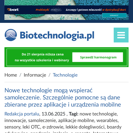
Home
Informacje
Technologie
Nowe technologie mogą wspierać
samoleczenie. Szczególnie pomocne są dane
zbierane przez aplikacje i urządzenia mobilne
Redakcja portalu
, 13.06.2025
,
Tagi:
nowe technologie
,
innowacje
,
samoleczenie
,
aplikacje mobilne
,
wearables
,
sensory
,
leki OTC
,
e-zdrowie
,
lekkie dolegliwości
,
boardy