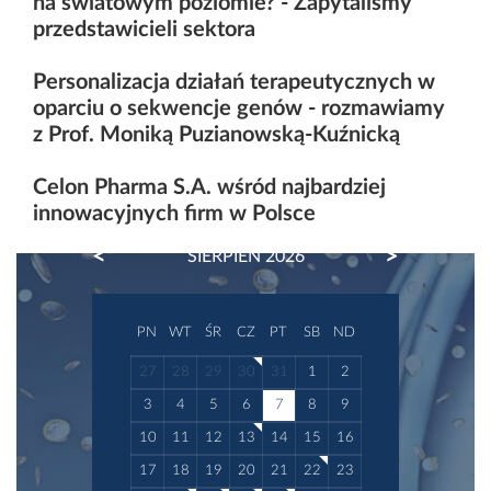
na światowym poziomie? - Zapytaliśmy
przedstawicieli sektora
Personalizacja działań terapeutycznych w
oparciu o sekwencje genów - rozmawiamy
z Prof. Moniką Puzianowską-Kuźnicką
Celon Pharma S.A. wśród najbardziej
innowacyjnych firm w Polsce
PREVIOUS
NEXT
SIERPIEŃ 2026
PN
WT
ŚR
CZ
PT
SB
ND
27
28
29
30
31
1
2
3
4
5
6
7
8
9
10
11
12
13
14
15
16
17
18
19
20
21
22
23