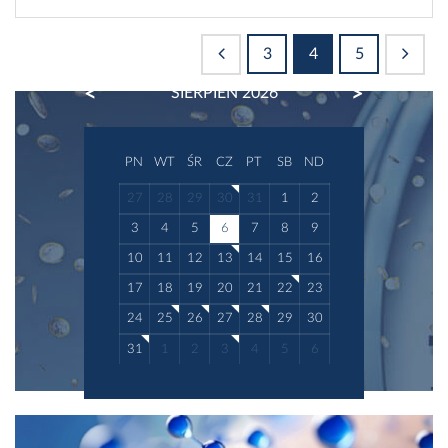
3
4
5
PREVIOUS
NEXT
SIERPIEŃ 2026
PN
WT
ŚR
CZ
PT
SB
ND
27
28
29
30
31
1
2
3
4
5
6
7
8
9
10
11
12
13
14
15
16
17
18
19
20
21
22
23
24
25
26
27
28
29
30
31
1
2
3
4
5
6