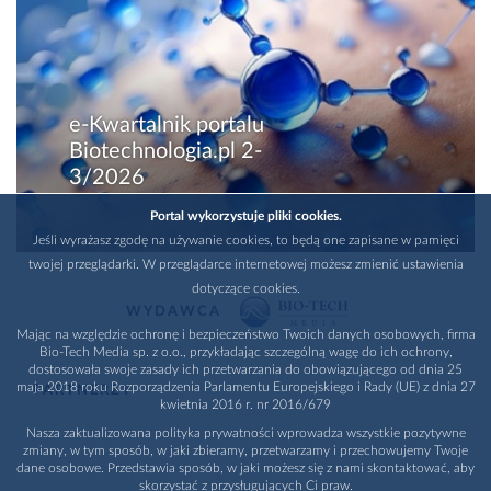
e-Kwartalnik portalu
Biotechnologia.pl 2-
3/2026
Portal wykorzystuje pliki cookies.
Jeśli wyrażasz zgodę na używanie cookies, to będą one zapisane w pamięci
twojej przeglądarki. W przeglądarce internetowej możesz zmienić ustawienia
dotyczące cookies.
WYDAWCA
Mając na względzie ochronę i bezpieczeństwo Twoich danych osobowych, firma
Bio-Tech Media sp. z o.o., przykładając szczególną wagę do ich ochrony,
dostosowała swoje zasady ich przetwarzania do obowiązującego od dnia 25
maja 2018 roku Rozporządzenia Parlamentu Europejskiego i Rady (UE) z dnia 27
PARTNERZY
kwietnia 2016 r. nr 2016/679
Nasza zaktualizowana polityka prywatności wprowadza wszystkie pozytywne
zmiany, w tym sposób, w jaki zbieramy, przetwarzamy i przechowujemy Twoje
dane osobowe. Przedstawia sposób, w jaki możesz się z nami skontaktować, aby
skorzystać z przysługujących Ci praw.