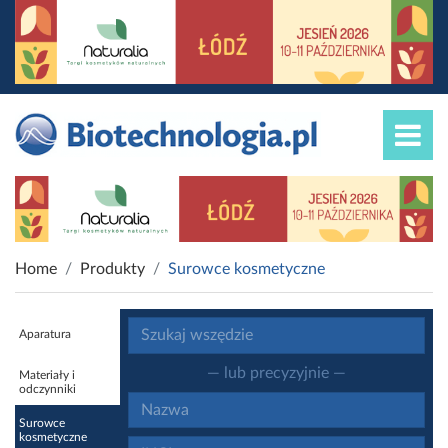
Home
Produkty
Surowce kosmetyczne
Aparatura
— lub precyzyjnie —
Materiały i
odczynniki
Surowce
kosmetyczne