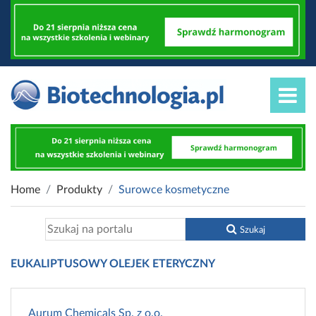
Home
Produkty
Surowce kosmetyczne
Szukaj
EUKALIPTUSOWY OLEJEK ETERYCZNY
Aurum Chemicals Sp. z o.o.