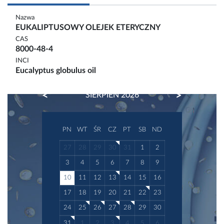
Nazwa
EUKALIPTUSOWY OLEJEK ETERYCZNY
CAS
8000-48-4
INCI
Eucalyptus globulus oil
PREVIOUS
NEXT
SIERPIEŃ 2026
PN
WT
ŚR
CZ
PT
SB
ND
27
28
29
30
31
1
2
3
4
5
6
7
8
9
10
11
12
13
14
15
16
17
18
19
20
21
22
23
24
25
26
27
28
29
30
31
1
2
3
4
5
6