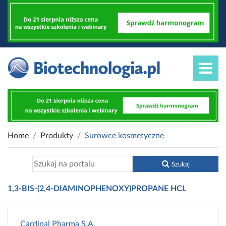
Home
Produkty
Surowce kosmetyczne
Szukaj
1,3-BIS-(2,4-DIAMINOPHENOXY)PROPANE HCL
Cardinal Pharma S.A.