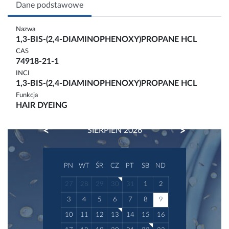
Dane podstawowe
Nazwa
1,3-BIS-(2,4-DIAMINOPHENOXY)PROPANE HCL
CAS
74918-21-1
INCI
1,3-BIS-(2,4-DIAMINOPHENOXY)PROPANE HCL
Funkcja
HAIR DYEING
PREVIOUS
NEXT
SIERPIEŃ 2026
PN
WT
ŚR
CZ
PT
SB
ND
27
28
29
30
31
1
2
3
4
5
6
7
8
9
10
11
12
13
14
15
16