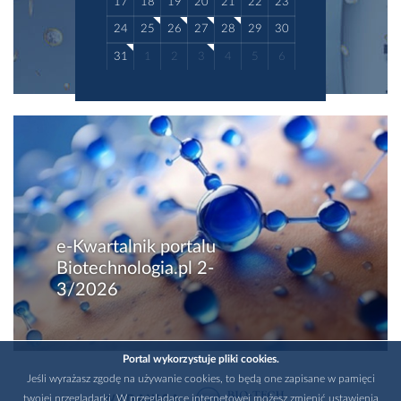
17
18
19
20
21
22
23
24
25
26
27
28
29
30
31
1
2
3
4
5
6
e-Kwartalnik portalu
Biotechnologia.pl 2-
3/2026
Portal wykorzystuje pliki cookies.
Jeśli wyrażasz zgodę na używanie cookies, to będą one zapisane w pamięci
twojej przeglądarki. W przeglądarce internetowej możesz zmienić ustawienia
WYDAWCA