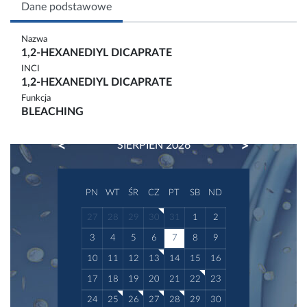
Dane podstawowe
Nazwa
1,2-HEXANEDIYL DICAPRATE
INCI
1,2-HEXANEDIYL DICAPRATE
Funkcja
BLEACHING
PREVIOUS
NEXT
SIERPIEŃ 2026
PN
WT
ŚR
CZ
PT
SB
ND
27
28
29
30
31
1
2
3
4
5
6
7
8
9
10
11
12
13
14
15
16
17
18
19
20
21
22
23
24
25
26
27
28
29
30