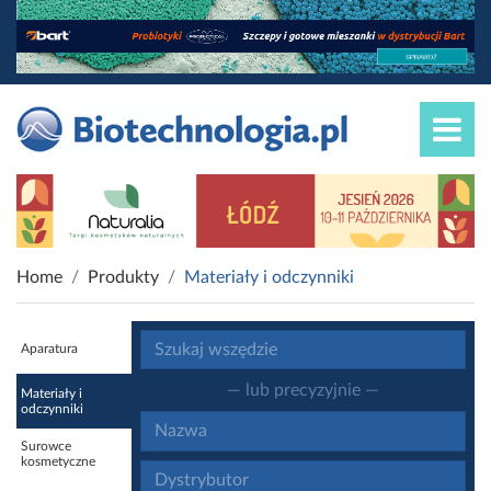
Home
Produkty
Materiały i odczynniki
Aparatura
— lub precyzyjnie —
Materiały i
odczynniki
Surowce
kosmetyczne