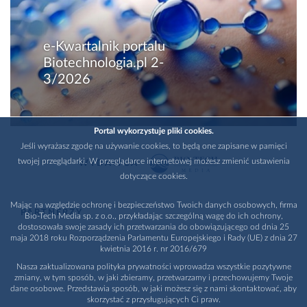
e-Kwartalnik portalu
Biotechnologia.pl 2-
3/2026
Portal wykorzystuje pliki cookies.
Jeśli wyrażasz zgodę na używanie cookies, to będą one zapisane w pamięci
twojej przeglądarki. W przeglądarce internetowej możesz zmienić ustawienia
WYDAWCA
dotyczące cookies.
Mając na względzie ochronę i bezpieczeństwo Twoich danych osobowych, firma
PARTNERZY
Bio-Tech Media sp. z o.o., przykładając szczególną wagę do ich ochrony,
dostosowała swoje zasady ich przetwarzania do obowiązującego od dnia 25
maja 2018 roku Rozporządzenia Parlamentu Europejskiego i Rady (UE) z dnia 27
kwietnia 2016 r. nr 2016/679
Nasza zaktualizowana polityka prywatności wprowadza wszystkie pozytywne
zmiany, w tym sposób, w jaki zbieramy, przetwarzamy i przechowujemy Twoje
dane osobowe. Przedstawia sposób, w jaki możesz się z nami skontaktować, aby
skorzystać z przysługujących Ci praw.