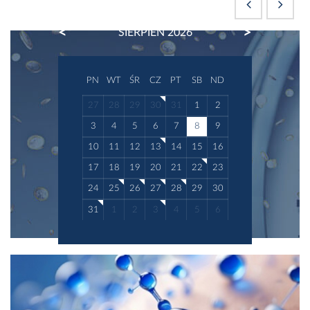
PREVIOUS
NEXT
SIERPIEŃ 2026
PN
WT
ŚR
CZ
PT
SB
ND
27
28
29
30
31
1
2
3
4
5
6
7
8
9
10
11
12
13
14
15
16
17
18
19
20
21
22
23
24
25
26
27
28
29
30
31
1
2
3
4
5
6