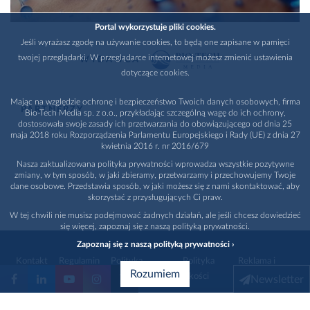
Portal wykorzystuje pliki cookies.
Jeśli wyrażasz zgodę na używanie cookies, to będą one zapisane w pamięci
twojej przeglądarki. W przeglądarce internetowej możesz zmienić ustawienia
WYDAWCA
dotyczące cookies.
Mając na względzie ochronę i bezpieczeństwo Twoich danych osobowych, firma
PARTNERZY
Bio-Tech Media sp. z o.o., przykładając szczególną wagę do ich ochrony,
dostosowała swoje zasady ich przetwarzania do obowiązującego od dnia 25
maja 2018 roku Rozporządzenia Parlamentu Europejskiego i Rady (UE) z dnia 27
kwietnia 2016 r. nr 2016/679
Nasza zaktualizowana polityka prywatności wprowadza wszystkie pozytywne
zmiany, w tym sposób, w jaki zbieramy, przetwarzamy i przechowujemy Twoje
dane osobowe. Przedstawia sposób, w jaki możesz się z nami skontaktować, aby
skorzystać z przysługujących Ci praw.
W tej chwili nie musisz podejmować żadnych działań, ale jeśli chcesz dowiedzieć
się więcej, zapoznaj się z naszą polityką prywatności.
Zapoznaj się z naszą polityką prywatności ›
Kontakt
Regulamin
Polityka
Polityka
Reklama i
Rozumiem
prywatności
jakości
promocja
Newsletter
1996 - 2026
Bio-Tech Media
. Wszystkie prawa zastrzeżone