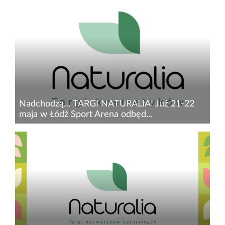
Jeżeli lubisz kosmetyki naturalne, chcesz
uzupełnić swoją pielęgnację o nowe,
niedostępne stacjonarnie produkty lub jesteś na
etapie jej budowania, uwielbiasz testować
nowości ze świata naturalnego...
Nadchodzą… TARGI NATURALIA! Już 21-22
maja w Łódź Sport Arena odbęd...
Jeżeli lubisz kosmetyki naturalne… Chcesz
uzupełnić swoją pielęgnację o nowe,
niedostępne stacjonarnie produkty lub jesteś na
etapie jej budowania… Uwielbiasz testować
nowości ze świata naturalnego...