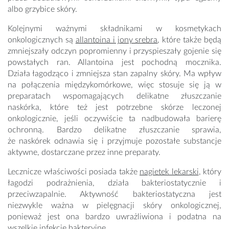
albo grzybice skóry.
Kolejnymi ważnymi składnikami w kosmetykach
onkologicznych są
allantoina i jony srebra
, które także będą
zmniejszały odczyn popromienny i przyspieszały gojenie się
powstałych ran. Allantoina jest pochodną mocznika.
Działa łagodząco i zmniejsza stan zapalny skóry. Ma wpływ
na połączenia międzykomórkowe, więc stosuje się ją w
preparatach wspomagających delikatne złuszczanie
naskórka, które też jest potrzebne skórze leczonej
onkologicznie, jeśli oczywiście ta nadbudowała barierę
ochronną. Bardzo delikatne złuszczanie sprawia,
że naskórek odnawia się i przyjmuje pozostałe substancje
aktywne, dostarczane przez inne preparaty.
Lecznicze właściwości posiada także
nagietek lekarski
, który
łagodzi podrażnienia, działa bakteriostatycznie i
przeciwzapalnie. Aktywność bakteriostatyczna jest
niezwykle ważna w pielęgnacji skóry onkologicznej,
ponieważ jest ona bardzo uwrażliwiona i podatna na
wszelkie infekcje bakteryjne.