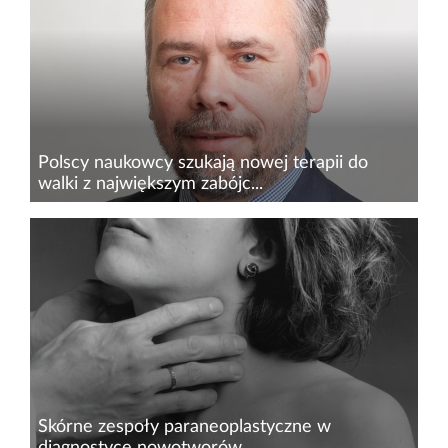
elementów leczenia nowotworów złośliwych
jest chemioterapia, która może powodować
znaczącą lub całkowitą utrat...
Polscy naukowcy szukają nowej terapii do
walki z największym zabójc...
Rak płuca jest największym wyzwaniem w
onkologii. Co roku w Polsce taką diagnozę
słyszy 23 tys. osób, liczba zgonów w wyniku tej
choroby jest podobna, a 5 lat po jej
rozpoznaniu przeżywa niewiele...
Skórne zespoły paraneoplastyczne w
diagnostyce nowotworów