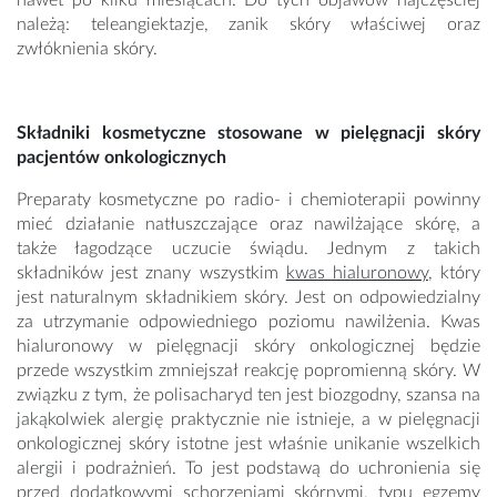
nawet po kilku miesiącach. Do tych objawów najczęściej
należą: teleangiektazje, zanik skóry właściwej oraz
zwłóknienia skóry.
Składniki kosmetyczne stosowane w pielęgnacji skóry
pacjentów onkologicznych
Preparaty kosmetyczne po radio- i chemioterapii powinny
mieć działanie natłuszczające oraz nawilżające skórę, a
także łagodzące uczucie świądu. Jednym z takich
składników jest znany wszystkim
kwas hialuronowy
, który
jest naturalnym składnikiem skóry. Jest on odpowiedzialny
za utrzymanie odpowiedniego poziomu nawilżenia. Kwas
hialuronowy w pielęgnacji skóry onkologicznej będzie
przede wszystkim zmniejszał reakcję popromienną skóry. W
związku z tym, że polisacharyd ten jest biozgodny, szansa na
jakąkolwiek alergię praktycznie nie istnieje, a w pielęgnacji
onkologicznej skóry istotne jest właśnie unikanie wszelkich
alergii i podrażnień. To jest podstawą do uchronienia się
przed dodatkowymi schorzeniami skórnymi, typu egzemy