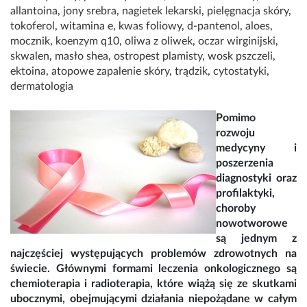
allantoina
,
jony srebra
,
nagietek lekarski
,
pielęgnacja skóry
,
tokoferol
,
witamina e
,
kwas foliowy
,
d-pantenol
,
aloes
,
mocznik
,
koenzym q10
,
oliwa z oliwek
,
oczar wirginijski
,
skwalen
,
masło shea
,
ostropest plamisty
,
wosk pszczeli
,
ektoina
,
atopowe zapalenie skóry
,
trądzik
,
cytostatyki
,
dermatologia
Pomimo
rozwoju
medycyny i
poszerzenia
diagnostyki oraz
profilaktyki,
choroby
nowotworowe
są jednym z
najczęściej występujących problemów zdrowotnych na
świecie. Głównymi formami leczenia onkologicznego są
chemioterapia i radioterapia, które wiążą się ze skutkami
ubocznymi, obejmującymi działania niepożądane w całym