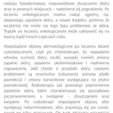
rodzaju fotodermatozy, nieprawidłowe złuszczanie skóry
oraz w pewnych miejscach – nadmierne jej pogrubienie. Po
leczeniu onkologicznym można nabyć egzemy, np.
atopowego zapalenia skóry, a nawet trądziku, pomimo że
wcześniej nie miało się tego typu problemów ze skórą.
Trądzik po leczeniu onkologicznym może uaktywnić się na
twarzy bądź innych częściach ciała.
Niepożądane objawy dermatologiczne po leczeniu lekami
cytostatycznymi, czyli po chemioterapii, to: wypadanie
włosów, suchość skóry, osutki, wysypki, rumień, zmiany
zapalne skóry, zapalenie okołomieszkowe i nadmierne
rogowacenie. Jeśli chodzi o przydatki skóry, częstymi
problemami są onycholiza (zaburzenia wzrostu płytki
paznokcia) i zmiany barwnikowe występujące na płytce
paznokciowej. Radioterapia zaś powoduje popromienne
zapalenie skóry, które charakteryzuje się początkowo
zaczerwienieniem, a następnie – złuszczaniem oraz
świądem. Po radioterapii niepożądane objawy albo
występują natychmiastowo, albo pojawiają się po czasie,