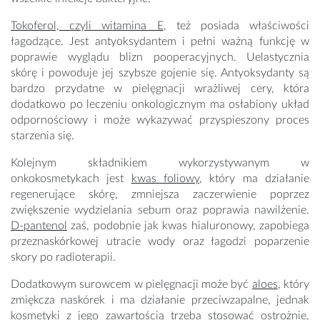
Tokoferol, czyli witamina E
, też posiada właściwości
łagodzące. Jest antyoksydantem i pełni ważną funkcję w
poprawie wyglądu blizn pooperacyjnych. Uelastycznia
skórę i powoduje jej szybsze gojenie się. Antyoksydanty są
bardzo przydatne w pielęgnacji wrażliwej cery, która
dodatkowo po leczeniu onkologicznym ma osłabiony układ
odpornościowy i może wykazywać przyspieszony proces
starzenia się.
Kolejnym składnikiem wykorzystywanym w
onkokosmetykach jest
kwas foliowy
, który ma działanie
regenerujące skórę, zmniejsza zaczerwienie poprzez
zwiększenie wydzielania sebum oraz poprawia nawilżenie.
D-pantenol
zaś, podobnie jak kwas hialuronowy, zapobiega
przeznaskórkowej utracie wody oraz łagodzi poparzenie
skory po radioterapii.
Dodatkowym surowcem w pielęgnacji może być
aloes
, który
zmiękcza naskórek i ma działanie przeciwzapalne, jednak
kosmetyki z jego zawartością trzeba stosować ostrożnie,