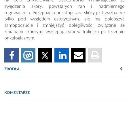
na celu zniwelowanie dyskomfortu wynikającego ze
swędzenia skóry, powstałych ran i nadmiernego
rogowacenia. Pielęgnacja onkologiczna skóry jest ważna nie
tylko pod względem estetycznym, ale ma polepszyć
samopoczucie i zmniejszyć dolegliwości związane ze
zmianami skórnymi występującymi w trakcie i po leczeniu
onkologicznym.
ŹRÓDŁA
1. Vincent C., Dębowska R., Eris I., „Pielęgnacja skóry po
radioterapii”, „Współczesna onkologia”, 2007.
KOMENTARZE
2. Kowalska M., Kowalik A., „Dermatologiczne objawy
uboczne w przebiegu chemioterapii i terapii
przeciwnowotworowej”, „Przegląd Dermatologiczny”, 2016.
3. Wieleba A., Panasiuk L., „Analiza powikłań wystepujących