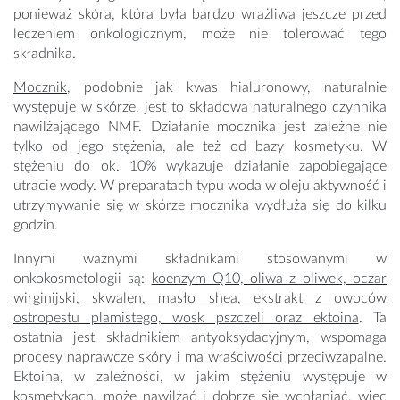
ponieważ skóra, która była bardzo wrażliwa jeszcze przed
leczeniem onkologicznym, może nie tolerować tego
składnika.
Mocznik
, podobnie jak kwas hialuronowy, naturalnie
występuje w skórze, jest to składowa naturalnego czynnika
nawilżającego NMF. Działanie mocznika jest zależne nie
tylko od jego stężenia, ale też od bazy kosmetyku. W
stężeniu do ok. 10% wykazuje działanie zapobiegające
utracie wody. W preparatach typu woda w oleju aktywność i
utrzymywanie się w skórze mocznika wydłuża się do kilku
godzin.
Innymi ważnymi składnikami stosowanymi w
onkokosmetologii są:
koenzym Q10, oliwa z oliwek, oczar
wirginijski, skwalen, masło shea, ekstrakt z owoców
ostropestu plamistego, wosk pszczeli oraz ektoina
. Ta
ostatnia jest składnikiem antyoksydacyjnym, wspomaga
procesy naprawcze skóry i ma właściwości przeciwzapalne.
Ektoina, w zależności, w jakim stężeniu występuje w
kosmetykach, może nawilżać i dobrze się wchłaniać, więc