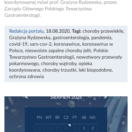
koordynowanej mówi prof. Grażyna Rydzewska, prezes
Zarządu Głównego Polskiego Towarzystwa
Gastroenterologii.
Redakcja portalu
, 18.08.2020
,
Tagi:
choroby przewlekłe
,
Grażyna Rydzewska
,
gastroenterologia
,
pandemia
,
covid-19
,
sars-cov-2
,
koronawirus
,
koronawirus w
Polsce
,
nieswoiste zapalne choroby jelit
,
Polskie
Towarzystwo Gastroenterologii
,
nowotwory przewody
pokarmowego
,
choroby wątroby
,
opieka
koordynowana
,
choroby trzustki
,
leki biopodobne
,
ochrona zdrowia
PREVIOUS
NEXT
SIERPIEŃ 2026
PN
WT
ŚR
CZ
PT
SB
ND
27
28
29
30
31
1
2