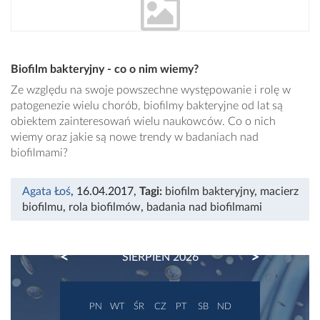
Biofilm bakteryjny - co o nim wiemy?
Ze względu na swoje powszechne występowanie i rolę w
patogenezie wielu chorób, biofilmy bakteryjne od lat są
obiektem zainteresowań wielu naukowców. Co o nich
wiemy oraz jakie są nowe trendy w badaniach nad
biofilmami?
Agata Łoś
, 16.04.2017
,
Tagi:
biofilm bakteryjny
,
macierz
biofilmu
,
rola biofilmów
,
badania nad biofilmami
PREVIOUS
NEXT
SIERPIEŃ 2026
PN
WT
ŚR
CZ
PT
SB
ND