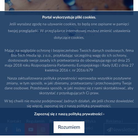
Portal wykorzystuje pliki cookies.
Jeśli wyrażasz zgodę na używanie cookies, to będą one zapisane w pamięci
twojej przeglądarki. W przeglądarce internetowej możesz zmienić ustawienia
WYDAWCA
dotyczące cookies.
Mając na względzie ochronę i bezpieczeństwo Twoich danych osobowych, firma
PARTNERZY
Bio-Tech Media sp. z o.o., przykładając szczególną wagę do ich ochrony,
dostosowała swoje zasady ich przetwarzania do obowiązującego od dnia 25
maja 2018 roku Rozporządzenia Parlamentu Europejskiego i Rady (UE) z dnia 27
kwietnia 2016 r. nr 2016/679
Nasza zaktualizowana polityka prywatności wprowadza wszystkie pozytywne
zmiany, w tym sposób, w jaki zbieramy, przetwarzamy i przechowujemy Twoje
dane osobowe. Przedstawia sposób, w jaki możesz się z nami skontaktować, aby
skorzystać z przysługujących Ci praw.
W tej chwili nie musisz podejmować żadnych działań, ale jeśli chcesz dowiedzieć
się więcej, zapoznaj się z naszą polityką prywatności.
Zapoznaj się z naszą polityką prywatności ›
Kontakt
Regulamin
Polityka
Polityka
Reklama i
Rozumiem
prywatności
jakości
promocja
Newsletter