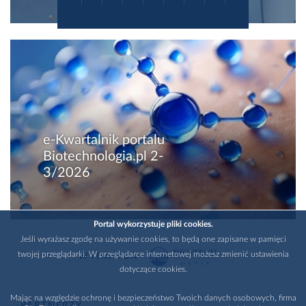
e-Kwartalnik portalu
Biotechnologia.pl 2-
3/2026
Portal wykorzystuje pliki cookies.
Jeśli wyrażasz zgodę na używanie cookies, to będą one zapisane w pamięci
twojej przeglądarki. W przeglądarce internetowej możesz zmienić ustawienia
WYDAWCA
dotyczące cookies.
Mając na względzie ochronę i bezpieczeństwo Twoich danych osobowych, firma
PARTNERZY