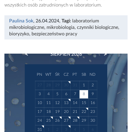
wszystkich osób zatrudnionych w laboratorium.
Paulina Sok
, 26.04.2024
,
Tagi:
laboratorium
mikrobiologiczne
,
mikrobiologia
,
czynniki biologiczne
,
bioryzyko
,
bezpieczeństwo pracy
PREVIOUS
NEXT
SIERPIEŃ 2026
PN
WT
ŚR
CZ
PT
SB
ND
27
28
29
30
31
1
2
3
4
5
6
7
8
9
10
11
12
13
14
15
16
17
18
19
20
21
22
23
24
25
26
27
28
29
30
31
1
2
3
4
5
6