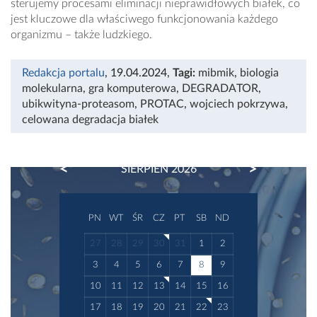
sterujemy procesami eliminacji nieprawidłowych białek, co
jest kluczowe dla właściwego funkcjonowania każdego
organizmu – także ludzkiego.
Redakcja portalu
, 19.04.2024
,
Tagi:
mibmik
,
biologia
molekularna
,
gra komputerowa
,
DEGRADATOR
,
ubikwityna-proteasom
,
PROTAC
,
wojciech pokrzywa
,
celowana degradacja białek
PREVIOUS
NEXT
SIERPIEŃ 2026
PN
WT
ŚR
CZ
PT
SB
ND
27
28
29
30
31
1
2
3
4
5
6
7
8
9
10
11
12
13
14
15
16
17
18
19
20
21
22
23