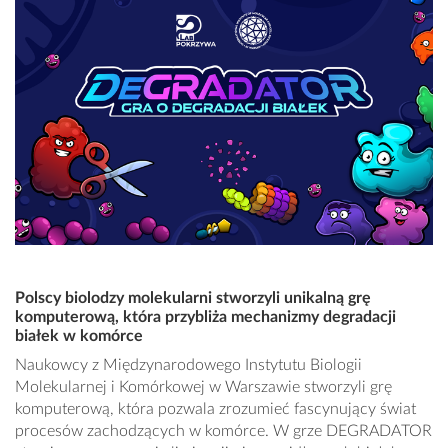
Polscy biolodzy molekularni stworzyli unikalną grę
komputerową, która przybliża mechanizmy degradacji
białek w komórce
Naukowcy z Międzynarodowego Instytutu Biologii
Molekularnej i Komórkowej w Warszawie stworzyli grę
komputerową, która pozwala zrozumieć fascynujący świat
procesów zachodzących w komórce. W grze DEGRADATOR