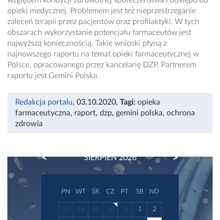
opieki medycznej. Problemem jest też nieprzestrzeganie
zaleceń terapii przez pacjentów oraz profilaktyki. W tych
obszarach wykorzystanie potencjału farmaceutów jest
najwyższą koniecznością. Takie wnioski płyną z
najnowszego raportu na temat opieki farmaceutycznej w
Polsce, opracowanego przez kancelarię DZP. Partnerem
raportu jest Gemini Polska.
Redakcja portalu
, 03.10.2020
,
Tagi:
opieka
farmaceutyczna
,
raport
,
dzp
,
gemini polska
,
ochrona
zdrowia
PREVIOUS
NEXT
SIERPIEŃ 2026
PN
WT
ŚR
CZ
PT
SB
ND
27
28
29
30
31
1
2