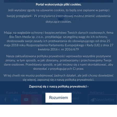
Portal wykorzystuje pliki cookies.
Jeśli wyrażasz zgodę na używanie cookies, to będą one zapisane w pamięci
twojej przeglądarki. W przeglądarce internetowej możesz zmienić ustawienia
WYDAWCA
dotyczące cookies.
Mając na względzie ochronę i bezpieczeństwo Twoich danych osobowych, firma
PARTNERZY
Bio-Tech Media sp. z o.o., przykładając szczególną wagę do ich ochrony,
dostosowała swoje zasady ich przetwarzania do obowiązującego od dnia 25
maja 2018 roku Rozporządzenia Parlamentu Europejskiego i Rady (UE) z dnia 27
kwietnia 2016 r. nr 2016/679
Nasza zaktualizowana polityka prywatności wprowadza wszystkie pozytywne
zmiany, w tym sposób, w jaki zbieramy, przetwarzamy i przechowujemy Twoje
dane osobowe. Przedstawia sposób, w jaki możesz się z nami skontaktować, aby
skorzystać z przysługujących Ci praw.
W tej chwili nie musisz podejmować żadnych działań, ale jeśli chcesz dowiedzieć
się więcej, zapoznaj się z naszą polityką prywatności.
Zapoznaj się z naszą polityką prywatności ›
Kontakt
Regulamin
Polityka
Polityka
Reklama i
Rozumiem
prywatności
jakości
promocja
Newsletter
1996 - 2026
Bio-Tech Media
. Wszystkie prawa zastrzeżone
Wybierz branżę