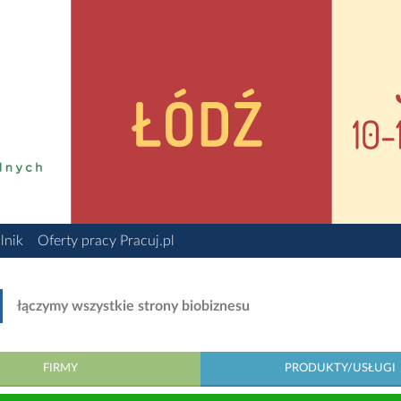
lnik
Oferty pracy Pracuj.pl
łączymy wszystkie strony biobiznesu
FIRMY
PRODUKTY/USŁUGI