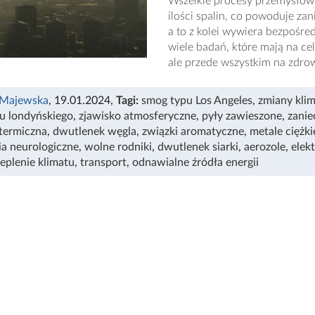
Wszelkie procesy przemysłowe
ilości spalin, co powoduje zan
a to z kolei wywiera bezpośr
wiele badań, które mają na ce
ale przede wszystkim na zdrow
 Majewska
, 19.01.2024
,
Tagi:
smog typu Los Angeles
,
zmiany kli
u londyńskiego
,
zjawisko atmosferyczne
,
pyły zawieszone
,
zanie
 termiczna
,
dwutlenek węgla
,
związki aromatyczne
,
metale ciężki
ia neurologiczne
,
wolne rodniki
,
dwutlenek siarki
,
aerozole
,
elek
ieplenie klimatu
,
transport
,
odnawialne źródła energii