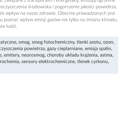
, związane z transportem i energetyką, emitują ogromne
ieczyszczenia środowiska i pogorszenie jakości powietrza,
edni wpływ na nasze zdrowie. Obecnie prowadzonych jest
lu poznać wpływ emisji gazów nie tylko na zmiany klimatu,
ie ludzi.
matyczne
,
smog
,
smog fotochemiczny
,
tlenki azotu
,
ozon
,
czyszczenia powietrza
,
gazy cieplarniane
,
emisja spalin
,
e
,
emitery
,
neurosmog
,
choroby układu krążenia
,
astma
,
trochemia
,
sensory elektrochemiczne
,
tlenek cyrkonu
,