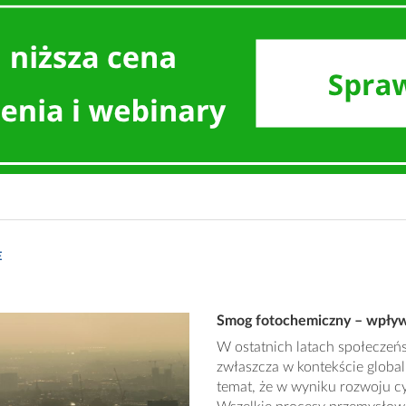
E
Smog fotochemiczny – wpływ 
W ostatnich latach społeczeń
zwłaszcza w kontekście globaln
temat, że w wyniku rozwoju cy