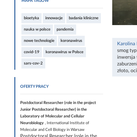
MAPA TAGÓW
bioetyka
innowacje
badania kliniczne
nauka w polsce
pandemia
nowe technologie
koronawirus
Karolina
smog typ
covid-19
koronawirus w Polsce
inwersja
sars-cov-2
zaburzen
złoto
,
oc
OFERTY PRACY
Postdoctoral Researcher (role in the project
Junior Postdoctoral Researcher) in the
Laboratory of Molecular and Cellular
Neurobiology
, International Institute of
Molecular and Cell Biology in Warsaw
Postdoctoral Researcher (role in the