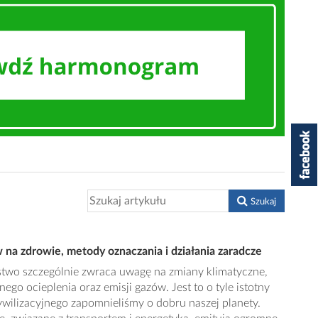
Szukaj
na zdrowie, metody oznaczania i działania zaradcze
stwo szczególnie zwraca uwagę na zmiany klimatyczne,
ego ocieplenia oraz emisji gazów. Jest to o tyle istotny
wilizacyjnego zapomnieliśmy o dobru naszej planety.