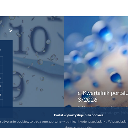
NEXT
D
6
3
e-Kwartalnik portalu
0
3/2026
Pobierz bezpłatny e-Kwartalnik
informacji: malgorzata.ges@bio
Portal wykorzystuje pliki cookies.
na używanie cookies, to będą one zapisane w pamięci twojej przeglądarki. W przegląda
dotyczące cookies.