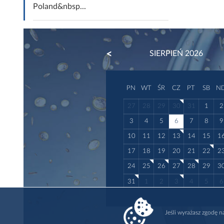
Poland&nbsp...
PREVIOUS
SIERPIEŃ 2026
PN
WT
ŚR
CZ
PT
SB
N
27
28
29
30
31
1
2
3
4
5
6
7
8
9
10
11
12
13
14
15
1
17
18
19
20
21
22
2
24
25
26
27
28
29
3
31
1
2
3
4
5
6
Jeśli wyrażasz zgodę 