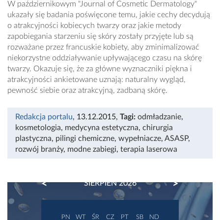
W październikowym "Journal of Cosmetic Dermatology"
ukazały się badania poświęcone temu, jakie cechy decydują
o atrakcyjności kobiecych twarzy oraz jakie metody
zapobiegania starzeniu się skóry zostały przyjęte lub są
rozważane przez francuskie kobiety, aby zminimalizować
niekorzystne oddziaływanie upływającego czasu na skórę
twarzy. Okazuje się, że za główne wyznaczniki piękna i
atrakcyjności ankietowane uznają: naturalny wygląd,
pewność siebie oraz atrakcyjną, zadbaną skórę.
Redakcja portalu
, 13.12.2015
,
Tagi:
odmładzanie
,
kosmetologia
,
medycyna estetyczna
,
chirurgia
plastyczna
,
pilingi chemiczne
,
wypełniacze
,
ASASP
,
rozwój branży
,
modne zabiegi
,
terapia laserowa
PREVIOUS
NEXT
SIERPIEŃ 2026
PN
WT
ŚR
CZ
PT
SB
ND