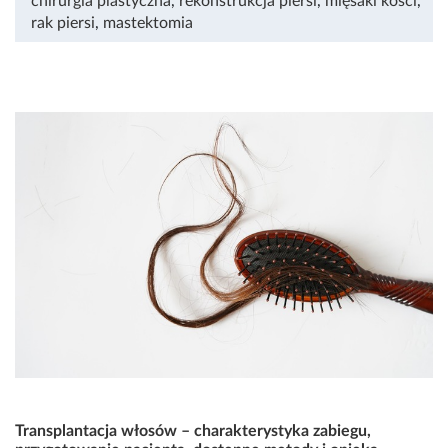
chirurgia plastyczna
,
rekonstrukcja piersi
,
mięsaki kości
,
rak piersi
,
mastektomia
Transplantacja włosów – charakterystyka zabiegu,