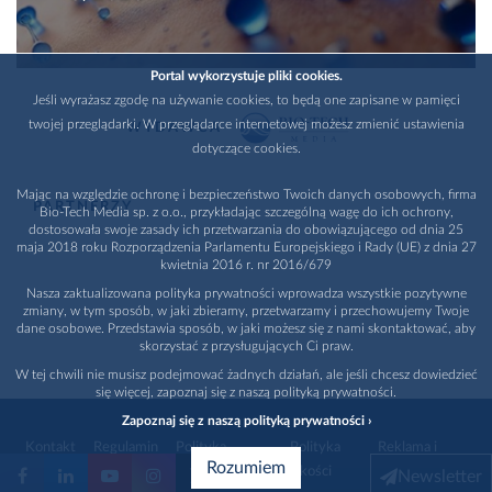
Portal wykorzystuje pliki cookies.
Jeśli wyrażasz zgodę na używanie cookies, to będą one zapisane w pamięci
twojej przeglądarki. W przeglądarce internetowej możesz zmienić ustawienia
WYDAWCA
dotyczące cookies.
Mając na względzie ochronę i bezpieczeństwo Twoich danych osobowych, firma
PARTNERZY
Bio-Tech Media sp. z o.o., przykładając szczególną wagę do ich ochrony,
dostosowała swoje zasady ich przetwarzania do obowiązującego od dnia 25
maja 2018 roku Rozporządzenia Parlamentu Europejskiego i Rady (UE) z dnia 27
kwietnia 2016 r. nr 2016/679
Nasza zaktualizowana polityka prywatności wprowadza wszystkie pozytywne
zmiany, w tym sposób, w jaki zbieramy, przetwarzamy i przechowujemy Twoje
dane osobowe. Przedstawia sposób, w jaki możesz się z nami skontaktować, aby
skorzystać z przysługujących Ci praw.
W tej chwili nie musisz podejmować żadnych działań, ale jeśli chcesz dowiedzieć
się więcej, zapoznaj się z naszą polityką prywatności.
Zapoznaj się z naszą polityką prywatności ›
Kontakt
Regulamin
Polityka
Polityka
Reklama i
Rozumiem
prywatności
jakości
promocja
Newsletter