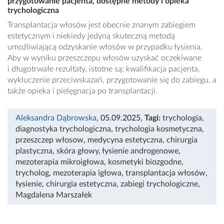
przygotowanie pacjenta, dostępne metody i opieka
trychologiczna
Transplantacja włosów jest obecnie znanym zabiegiem
estetycznym i niekiedy jedyną skuteczną metodą
umożliwiającą odzyskanie włosów w przypadku łysienia.
Aby w wyniku przeszczepu włosów uzyskać oczekiwane
i długotrwałe rezultaty, istotne są: kwalifikacja pacjenta,
wykluczenie przeciwskazań, przygotowanie się do zabiegu, a
także opieka i pielęgnacja po transplantacji.
Aleksandra Dąbrowska
, 05.09.2025
,
Tagi:
trychologia
,
diagnostyka trychologiczna
,
trychologia kosmetyczna
,
przeszczep włosow
,
medycyna estetyczna
,
chirurgia
plastyczna
,
skóra głowy
,
łysienie androgenowe
,
mezoterapia mikroigłowa
,
kosmetyki biozgodne
,
trycholog
,
mezoterapia igłowa
,
transplantacja włosów
,
łysienie
,
chirurgia estetyczna
,
zabiegi trychologiczne
,
Magdalena Marszałek