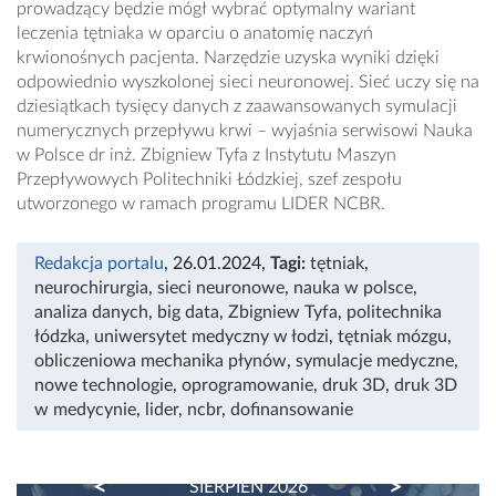
prowadzący będzie mógł wybrać optymalny wariant
leczenia tętniaka w oparciu o anatomię naczyń
krwionośnych pacjenta. Narzędzie uzyska wyniki dzięki
odpowiednio wyszkolonej sieci neuronowej. Sieć uczy się na
dziesiątkach tysięcy danych z zaawansowanych symulacji
numerycznych przepływu krwi – wyjaśnia serwisowi Nauka
w Polsce dr inż. Zbigniew Tyfa z Instytutu Maszyn
Przepływowych Politechniki Łódzkiej, szef zespołu
utworzonego w ramach programu LIDER NCBR.
Redakcja portalu
, 26.01.2024
,
Tagi:
tętniak
,
neurochirurgia
,
sieci neuronowe
,
nauka w polsce
,
analiza danych
,
big data
,
Zbigniew Tyfa
,
politechnika
łódzka
,
uniwersytet medyczny w łodzi
,
tętniak mózgu
,
obliczeniowa mechanika płynów
,
symulacje medyczne
,
nowe technologie
,
oprogramowanie
,
druk 3D
,
druk 3D
w medycynie
,
lider
,
ncbr
,
dofinansowanie
PREVIOUS
NEXT
SIERPIEŃ 2026