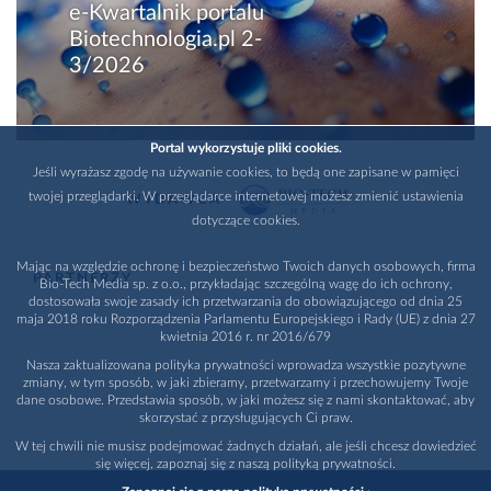
e-Kwartalnik portalu
Biotechnologia.pl 2-
3/2026
Portal wykorzystuje pliki cookies.
Jeśli wyrażasz zgodę na używanie cookies, to będą one zapisane w pamięci
twojej przeglądarki. W przeglądarce internetowej możesz zmienić ustawienia
WYDAWCA
dotyczące cookies.
Mając na względzie ochronę i bezpieczeństwo Twoich danych osobowych, firma
PARTNERZY
Bio-Tech Media sp. z o.o., przykładając szczególną wagę do ich ochrony,
dostosowała swoje zasady ich przetwarzania do obowiązującego od dnia 25
maja 2018 roku Rozporządzenia Parlamentu Europejskiego i Rady (UE) z dnia 27
kwietnia 2016 r. nr 2016/679
Nasza zaktualizowana polityka prywatności wprowadza wszystkie pozytywne
zmiany, w tym sposób, w jaki zbieramy, przetwarzamy i przechowujemy Twoje
dane osobowe. Przedstawia sposób, w jaki możesz się z nami skontaktować, aby
skorzystać z przysługujących Ci praw.
W tej chwili nie musisz podejmować żadnych działań, ale jeśli chcesz dowiedzieć
się więcej, zapoznaj się z naszą polityką prywatności.