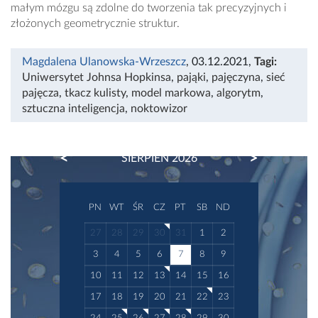
małym mózgu są zdolne do tworzenia tak precyzyjnych i
złożonych geometrycznie struktur.
Magdalena Ulanowska-Wrzeszcz
, 03.12.2021
,
Tagi:
Uniwersytet Johnsa Hopkinsa
,
pająki
,
pajęczyna
,
sieć
pajęcza
,
tkacz kulisty
,
model markowa
,
algorytm
,
sztuczna inteligencja
,
noktowizor
PREVIOUS
NEXT
SIERPIEŃ 2026
PN
WT
ŚR
CZ
PT
SB
ND
27
28
29
30
31
1
2
3
4
5
6
7
8
9
10
11
12
13
14
15
16
17
18
19
20
21
22
23
24
25
26
27
28
29
30