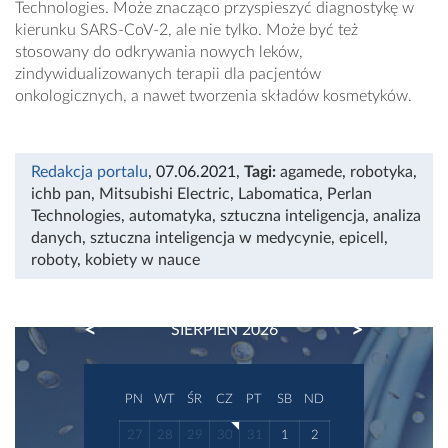
Technologies. Może znacząco przyspieszyć diagnostykę w
kierunku SARS-CoV-2, ale nie tylko. Może być też
stosowany do odkrywania nowych leków,
zindywidualizowanych terapii dla pacjentów
onkologicznych, a nawet tworzenia składów kosmetyków.
Redakcja portalu
, 07.06.2021
,
Tagi:
agamede
,
robotyka
,
ichb pan
,
Mitsubishi Electric
,
Labomatica
,
Perlan
Technologies
,
automatyka
,
sztuczna inteligencja
,
analiza
danych
,
sztuczna inteligencja w medycynie
,
epicell
,
roboty
,
kobiety w nauce
PREVIOUS
NEXT
SIERPIEŃ 2026
PN
WT
ŚR
CZ
PT
SB
ND
27
28
29
30
31
1
2