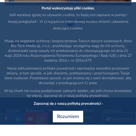
Portal wykorzystuje pliki cookies.
Jeśli wyrażasz zgodę na używanie cookies, to będą one zapisane w pamięci
twojej przeglądarki. W przeglądarce internetowej możesz zmienić ustawienia
WYDAWCA
dotyczące cookies.
Mając na względzie ochronę i bezpieczeństwo Twoich danych osobowych, firma
PARTNERZY
Bio-Tech Media sp. z o.o., przykładając szczególną wagę do ich ochrony,
dostosowała swoje zasady ich przetwarzania do obowiązującego od dnia 25
maja 2018 roku Rozporządzenia Parlamentu Europejskiego i Rady (UE) z dnia 27
kwietnia 2016 r. nr 2016/679
Nasza zaktualizowana polityka prywatności wprowadza wszystkie pozytywne
zmiany, w tym sposób, w jaki zbieramy, przetwarzamy i przechowujemy Twoje
dane osobowe. Przedstawia sposób, w jaki możesz się z nami skontaktować, aby
skorzystać z przysługujących Ci praw.
W tej chwili nie musisz podejmować żadnych działań, ale jeśli chcesz dowiedzieć
się więcej, zapoznaj się z naszą polityką prywatności.
Zapoznaj się z naszą polityką prywatności ›
Kontakt
Regulamin
Polityka
Polityka
Reklama i
Rozumiem
prywatności
jakości
promocja
Newsletter
1996 - 2026
Bio-Tech Media
. Wszystkie prawa zastrzeżone
Wybierz branżę