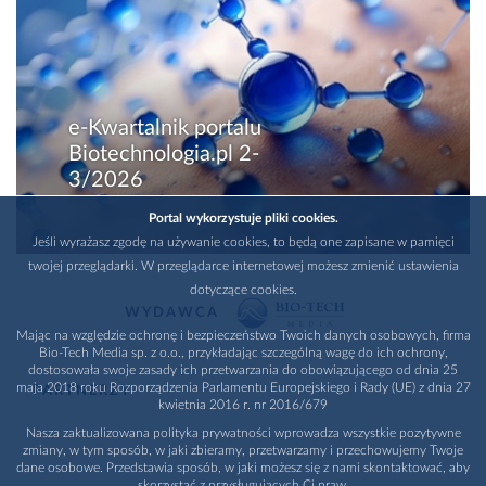
e-Kwartalnik portalu
Biotechnologia.pl 2-
3/2026
Portal wykorzystuje pliki cookies.
Jeśli wyrażasz zgodę na używanie cookies, to będą one zapisane w pamięci
twojej przeglądarki. W przeglądarce internetowej możesz zmienić ustawienia
dotyczące cookies.
WYDAWCA
Mając na względzie ochronę i bezpieczeństwo Twoich danych osobowych, firma
Bio-Tech Media sp. z o.o., przykładając szczególną wagę do ich ochrony,
dostosowała swoje zasady ich przetwarzania do obowiązującego od dnia 25
maja 2018 roku Rozporządzenia Parlamentu Europejskiego i Rady (UE) z dnia 27
PARTNERZY
kwietnia 2016 r. nr 2016/679
Nasza zaktualizowana polityka prywatności wprowadza wszystkie pozytywne
zmiany, w tym sposób, w jaki zbieramy, przetwarzamy i przechowujemy Twoje
dane osobowe. Przedstawia sposób, w jaki możesz się z nami skontaktować, aby
skorzystać z przysługujących Ci praw.