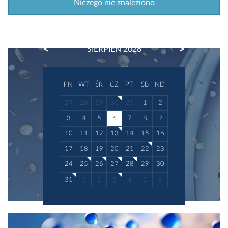
Niczego nie znaleziono
PREVIOUS
NEXT
SIERPIEŃ 2026
PN
WT
ŚR
CZ
PT
SB
ND
27
28
29
30
31
1
2
3
4
5
6
7
8
9
10
11
12
13
14
15
16
17
18
19
20
21
22
23
24
25
26
27
28
29
30
31
1
2
3
4
5
6