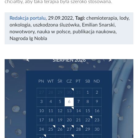
chciałby, aby taka terapia była szeroko stosowana.
Redakcja portalu
, 29.09.2022
,
Tagi:
chemioterapia
,
lody
,
onkologia
,
uszkodzona śluzówka
,
Emilian Snarski
,
nowotwory
,
nauka w polsce
,
publikacja naukowa
,
Nagroda Ig Nobla
PREVIOUS
NEXT
SIERPIEŃ 2026
PN
WT
ŚR
CZ
PT
SB
ND
27
28
29
30
31
1
2
3
4
5
6
7
8
9
10
11
12
13
14
15
16
17
18
19
20
21
22
23
24
25
26
27
28
29
30