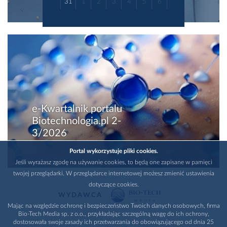
31
1
2
3
4
5
6
e-Kwartalnik portalu
Biotechnologia.pl 2-
3/2026
Portal wykorzystuje pliki cookies.
Jeśli wyrażasz zgodę na używanie cookies, to będą one zapisane w pamięci
twojej przeglądarki. W przeglądarce internetowej możesz zmienić ustawienia
dotyczące cookies.
WYDAWCA
Mając na względzie ochronę i bezpieczeństwo Twoich danych osobowych, firma
Bio-Tech Media sp. z o.o., przykładając szczególną wagę do ich ochrony,
dostosowała swoje zasady ich przetwarzania do obowiązującego od dnia 25