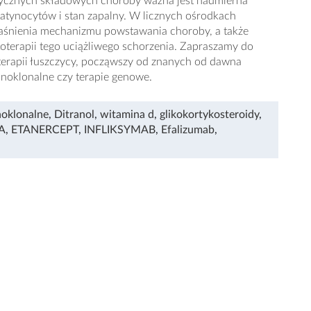
tycznych składowych choroby ważna jest nadmierna
eratynocytów i stan zapalny. W licznych ośrodkach
aśnienia mechanizmu powstawania choroby, a także
terapii tego uciążliwego schorzenia. Zapraszamy do
 terapii łuszczycy, począwszy od znanych od dawna
onoklonalne czy terapie genowe.
noklonalne
,
Ditranol
,
witamina d
,
glikokortykosteroidy
,
 A
,
ETANERCEPT
,
INFLIKSYMAB
,
Efalizumab
,