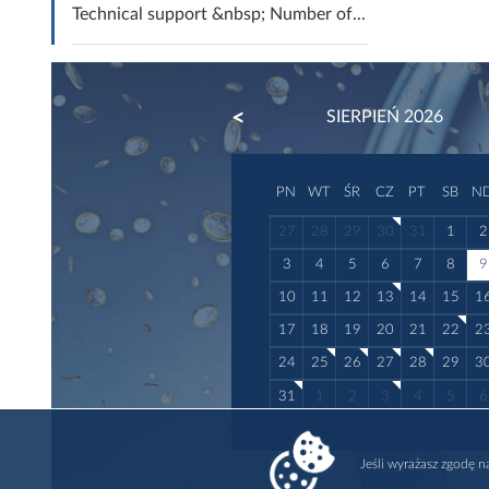
Technical support &nbsp; Number of...
PREVIOUS
SIERPIEŃ 2026
PN
WT
ŚR
CZ
PT
SB
N
27
28
29
30
31
1
2
3
4
5
6
7
8
9
10
11
12
13
14
15
1
17
18
19
20
21
22
2
24
25
26
27
28
29
3
31
1
2
3
4
5
6
Jeśli wyrażasz zgodę 