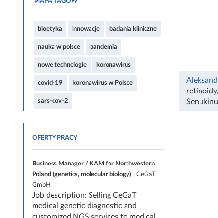
MAPA TAGÓW
bioetyka
innowacje
badania kliniczne
nauka w polsce
pandemia
nowe technologie
koronawirus
Aleksand
covid-19
koronawirus w Polsce
retinoidy
sars-cov-2
Senukin
OFERTY PRACY
Business Manager / KAM for Northwestern
Poland (genetics, molecular biology)
, CeGaT
GmbH
Job description: Selling CeGaT
medical genetic diagnostic and
customized NGS services to medical