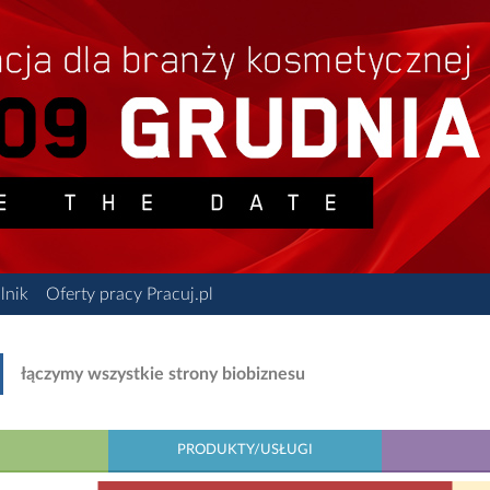
lnik
Oferty pracy Pracuj.pl
łączymy wszystkie strony biobiznesu
PRODUKTY/USŁUGI