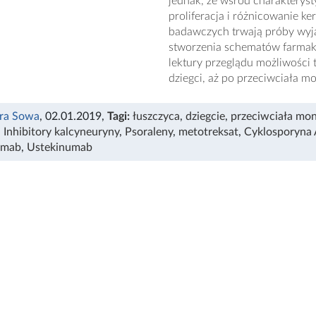
jednak, że wśród charakterys
proliferacja i różnicowanie k
badawczych trwają próby wyj
stworzenia schematów farmako
lektury przeglądu możliwości
dziegci, aż po przeciwciała m
ra Sowa
, 02.01.2019
,
Tagi:
łuszczyca
,
dziegcie
,
przeciwciała mo
,
Inhibitory kalcyneuryny
,
Psoraleny
,
metotreksat
,
Cyklosporyna
umab
,
Ustekinumab