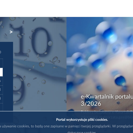
NEXT
D
6
3
e-Kwartalnik portalu
0
3/2026
Pobierz bezpłatny e-Kwartalnik
informacji: malgorzata.ges@bio
Portal wykorzystuje pliki cookies.
na używanie cookies, to będą one zapisane w pamięci twojej przeglądarki. W przegląda
dotyczące cookies.