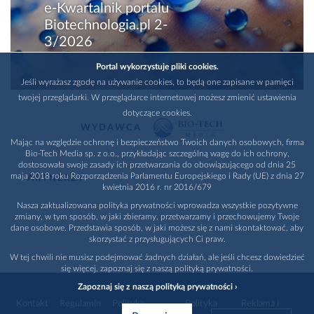
e-Kwartalnik portalu
Biotechnologia.pl 2-
3/2026
Portal wykorzystuje pliki cookies.
Jeśli wyrażasz zgodę na używanie cookies, to będą one zapisane w pamięci
twojej przeglądarki. W przeglądarce internetowej możesz zmienić ustawienia
dotyczące cookies.
WYDAWCA
Mając na względzie ochronę i bezpieczeństwo Twoich danych osobowych, firma
Bio-Tech Media sp. z o.o., przykładając szczególną wagę do ich ochrony,
dostosowała swoje zasady ich przetwarzania do obowiązującego od dnia 25
maja 2018 roku Rozporządzenia Parlamentu Europejskiego i Rady (UE) z dnia 27
PARTNERZY
kwietnia 2016 r. nr 2016/679
Nasza zaktualizowana polityka prywatności wprowadza wszystkie pozytywne
zmiany, w tym sposób, w jaki zbieramy, przetwarzamy i przechowujemy Twoje
dane osobowe. Przedstawia sposób, w jaki możesz się z nami skontaktować, aby
skorzystać z przysługujących Ci praw.
W tej chwili nie musisz podejmować żadnych działań, ale jeśli chcesz dowiedzieć
się więcej, zapoznaj się z naszą polityką prywatności.
Zapoznaj się z naszą polityką prywatności ›
Kontakt
Regulamin
Polityka
Polityka
Reklama i