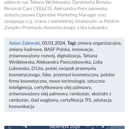
zabierze nas Tatiana Wróblewska, Dyrektorka Biznesu
Personal Care CEE&CIS, Aleksandra Pienczykowska,
dotychczasowy Operative Marketing Manager oraz
zastępująca ją, znana z wieloletniej działalności w Polskim
Związku Przemysłu Kosmetycznego, Lidia Lukowska.
Adam Zalewski
, 03.01.2024
,
Tagi:
zmiany organizacyjne
,
zmiany kadrowe
,
BASF Polska
,
innowacje
,
zrównoważony rozwój
,
digitalizacja
,
Tatiana
Wróblewska
,
Aleksandra Pienczykowska
,
Lidia
Lukowska
,
D’Lite
,
polski związek przemysłu
kosmetycznego
,
lider
,
przemysł kosmetyczny
,
polskie
firmy kosmetyczne
,
nowe technologie
,
sztuczna
inteligencja
,
certyfikowany olej palmowy
,
zrównoważony olej palmowy
,
rambutan
,
ekstrakt z
rambutan
,
ślad węglowy
,
certyfikacja TfS
,
edukacja
,
komunikacja
PREVIOUS
NEXT
SIERPIEŃ 2026