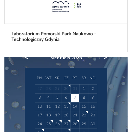
Laboratorium Pomorski Park Naukowo –
Technologiczny Gdynia
PREVIOUS
NEXT
SIERPIEŃ 2026
PN
WT
ŚR
CZ
PT
SB
ND
27
28
29
30
31
1
2
3
4
5
6
7
8
9
10
11
12
13
14
15
16
17
18
19
20
21
22
23
24
25
26
27
28
29
30