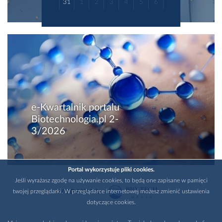
31
1
2
3
4
5
6
e-Kwartalnik portalu
Biotechnologia.pl 2-
3/2026
Portal wykorzystuje pliki cookies.
Jeśli wyrażasz zgodę na używanie cookies, to będą one zapisane w pamięci
twojej przeglądarki. W przeglądarce internetowej możesz zmienić ustawienia
WYDAWCA
dotyczące cookies.